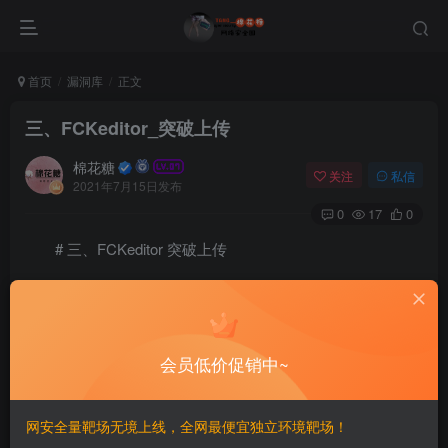
首页
漏洞库
正文
三、FCKeditor_突破上传
棉花糖
关注
私信
2021年7月15日发布
0
17
0
# 三、FCKeditor 突破上传
========
上传限制的突破方式很多，主要还是抓包改扩展名，
会员低价促销中~
%00截断，添加文件头等
网安全量靶场无境上线，全网最便宜独立环境靶场！
文件名限制