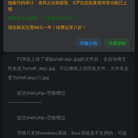
独家代码审计、凌风云自助获取、ICP信息批量查询等功能已上
==========
线
网络安全从拥有一个资源大全开始！
二次上传绕过
现在购买仅需99元一年！续费还享八折！
————
详细介绍
注册登陆
文件名’ . ‘ 修改为’ \_ ‘
FCK在上传了诸如shell.asp;.jpg的文件后，会自动将文
件名改为shell\_asp;.jpg。可以继续上传同名文件，文件名会
变为shell.asp;(1).jpg
提交shell.php+空格绕过
———————-
提交shell.php+空格绕过
空格只支持windows系统，linux系统是不支持的，可提