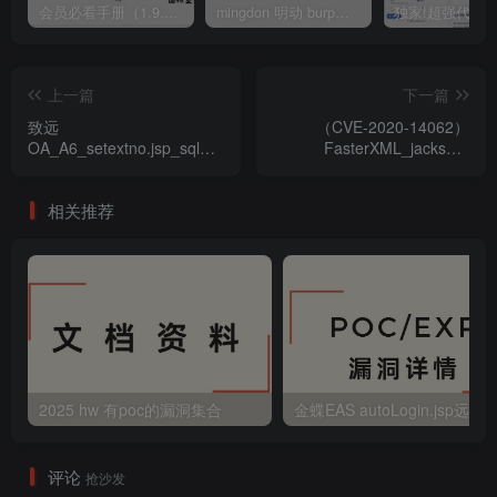
会员必看手册（1.9.0版本 26.4.5更新）
mingdon 明动 burp插件0.2.6版本 本地时间校验去除版
上一篇
下一篇
致远
（CVE-2020-14062）
OA_A6_setextno.jsp_sql注
FasterXML_jackson-
入漏洞
databind_反序列化漏洞
相关推荐
2025 hw 有poc的漏洞集合
评论
抢沙发