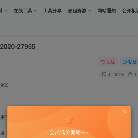
料
在线工具
工具分享
教程资源
网站通知
公开板
20-27955
关注
私信
0
25
0
955
扩展，用于实现 Git 对大文件的支持
会员低价促销中~
 Desktop，Visual Studio，GitKraden，SmartGit，