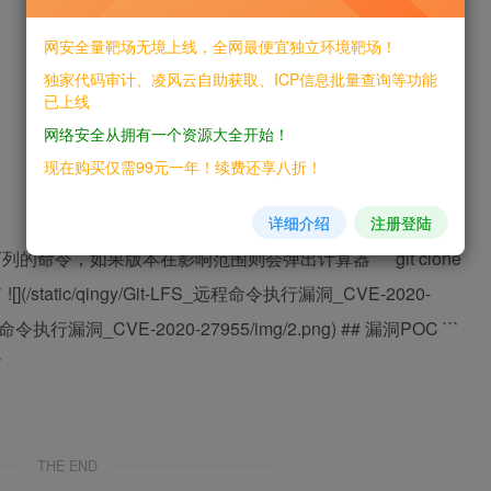
网安全量靶场无境上线，全网最便宜独立环境靶场！
独家代码审计、凌风云自助获取、ICP信息批量查询等功能
已上线
网络安全从拥有一个资源大全开始！
现在购买仅需99元一年！续费还享八折！
详细介绍
注册登陆
复现 运行下列的命令，如果版本在影响范围则会弹出计算器 ``` git clone
 ``` ![](/static/qingy/Git-LFS_远程命令执行漏洞_CVE-2020-
LFS_远程命令执行漏洞_CVE-2020-27955/img/2.png) ## 漏洞POC ```
`
THE END