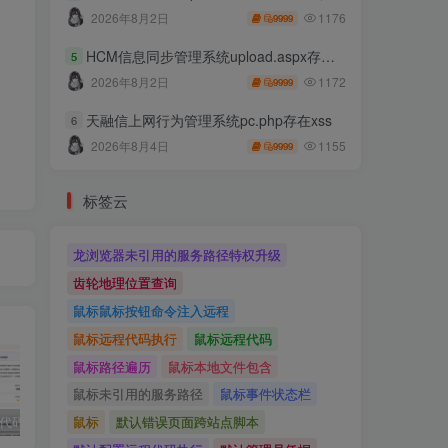
1176
2026年8月2日
9999
HCM信息同步管理系统upload.aspx存在任意文件上传
5
1172
2026年8月2日
9999
天融信上网行为管理系统pc.php存在xss
6
1155
2026年8月4日
9999
标签云
龙浏览器未引用的服务路径特权升级
齿轮地理位置查询
鼠标鼠标按钮命令注入远程
鼠标远程代码执行
鼠标远程代码
鼠标路径遍历
鼠标本地文件包含
鼠标未引用的服务路径
鼠标事件状态栏
鼠标
默认错误页面跨站点脚本
独家!超强代码审计工具上线！免费会员等你来嫖！
2025 hw 有poc的漏洞集合
技术文章投稿兑换会员规则