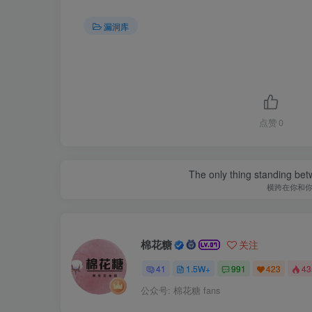
漏洞库
点赞
0
The only thing standing bet
横跨在你和
棉花糖
关注
41
1.5W+
991
423
4
公众号: 棉花糖 fans