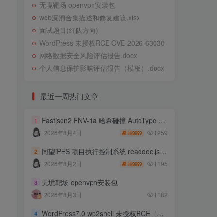
无境靶场 openvpn安装包
web漏洞合集描述和修复建议.xlsx
面试题目(红队方向)
WordPress 未授权RCE CVE-2026-63030
网络数据安全风险评估报告.docx
个人信息保护影响评估报告（模板）.docx
最近一周热门文章
Fastjson2 FNV-1a 哈希碰撞 AutoType 绕过远程代码执行
1
1259
2026年8月4日
9999
同望iPES 项目执行控制系统 readdoc.jsp存在任意文件读取
2
1195
2026年8月2日
9999
无境靶场 openvpn安装包
3
2026年8月3日
1182
WordPress7.0 wp2shell 未授权RCE（CVE-2026-63030 CVE-2026-60137）
4