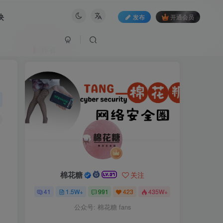
块
发布
开通会员
作者
棉花糖
关注
41
1.5W+
991
423
435W+
公众号: 棉花糖 fans