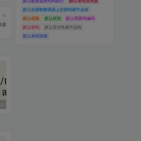
默认配置远程代码执行
默认管理员凭据
默认的调制解调器上的密码硬件远程
篇
默认权限
默认权利
默认弱密码编码
码泄露
默认密码
默认安全性硬件远程
默认和弱加密
大华 evo-runs/v1.0/receive RCE
FineReport 帆软报表前台远程代码执行
wps 远程代码