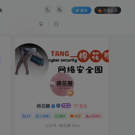
块
发布
开通会员
作者
棉花糖
关注
41
1.5W+
991
422
435W+
公众号: 棉花糖 fans