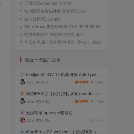
无境靶场 openvpn安装包
个
web漏洞合集描述和修复建议.xlsx
面试题目(红队方向)
WordPress 未授权RCE CVE-2026-63030
网络数据安全风险评估报告.docx
个人信息保护影响评估报告（模板）.docx
最近一周热门文章
Fastjson2 FNV-1a 哈希碰撞 AutoType 绕过远程代码执行
1
1243
2026年8月4日
9999
为
同望iPES 项目执行控制系统 readdoc.jsp存在任意文件读取
2
1192
2026年8月2日
9999
无境靶场 openvpn安装包
3
2026年8月3日
1177
WordPress7.0 wp2shell 未授权RCE（CVE-2026-63030 CVE-2026-60137）
4