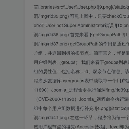
置libraries\\src\\User\\User.php ![9.png]
洞/img/rId35.png) 可见上图中，只要checkGroup
error: User not Super Administrator错误 !
洞/img/rId36.png) 首先来看下getGroupPath ![
洞/img/rId37.png) getGroupPat
户组，并返回到树的根节点。简而言之，就是获取用户组
用户组列表（groups） 我们来看下group
组的属性值，包括名称、id、双亲节点信息、该
程序从数据库usergroups表中读取每一个用户组的属性值
11890）Joomla_远程命令执行漏洞/img/rId39.pn
（CVE-2020-11890）Joomla_远程命令执行漏洞/i
组中每个用户组数据进行补充 ![4.png](/static/q
洞/img/rId41.png) 在这一环节，程序将为
该用户组节点的祖先(Ancestor)数组、level