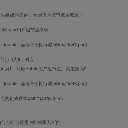
t节点所有祖先组成的集合，level值为该节点层数减一
strator用户组节点举例
11890）Joomla_远程命令执行漏洞/img/rId47.png)
亲节点id为6，对应
点id为1，对应Public用户组节点。其层次为3
11890）Joomla_远程命令执行漏洞/img/rId48.png)
祖先数组path为array (0 =\>
是如何判断当前用户的权限判断的