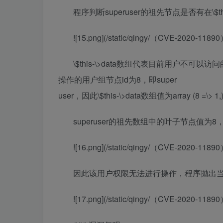
程序判断superuser的祖先节点是否有在\$this-
![15.png](/static/qingy/（CVE-2020-
\$this-\>data数组代表目前用户不可以访
操作的用户组节点id为8，即super
user，因此\$this-\>data数组值为array (8 =\> 1,
superuser的祖先数组中的叶子节点值为8，
![16.png](/static/qingy/（CVE-2020-
因此该用户权限无法进行操作，程序抛出
![17.png](/static/qingy/（CVE-2020-