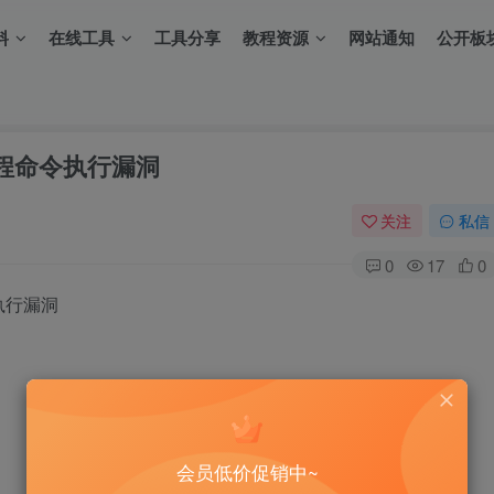
料
在线工具
工具分享
教程资源
网站通知
公开板
a_远程命令执行漏洞
关注
私信
0
17
0
令执行漏洞
会员低价促销中~