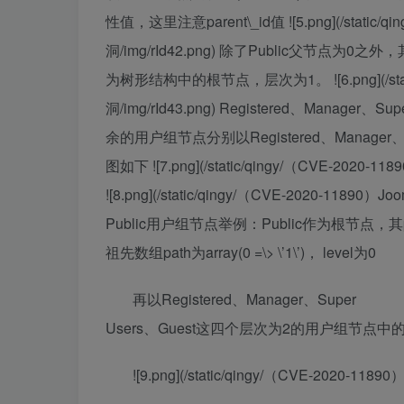
性值，这里注意parent\_id值 ![5.png](/static
洞/img/rId42.png) 除了Public父节
为树形结构中的根节点，层次为1。 ![6.png](/stat
洞/img/rId43.png) Registered、Manag
余的用户组节点分别以Registered、Manage
图如下 ![7.png](/static/qingy/（CVE-20
![8.png](/static/qingy/（CVE-2020-11
Public用户组节点举例：Public作为根节点，其p
祖先数组path为array(0 =\> \’1\’)， level为0
再以Registered、Manager、Super
Users、Guest这四个层次为2的用户组节点中的
![9.png](/static/qingy/（CVE-2020-1