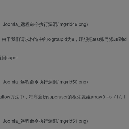
11890）Joomla_远程命令执行漏洞/img/rId49.png)
，由于我们请求构造中的\$groupid为8，即想把test账号添加到id
返回super
11890）Joomla_远程命令执行漏洞/img/rId50.png)
hp的allow方法中，程序遍历superuser的祖先数组array(0 =\> \’1\’, 1
11890）Joomla_远程命令执行漏洞/img/rId51.png)