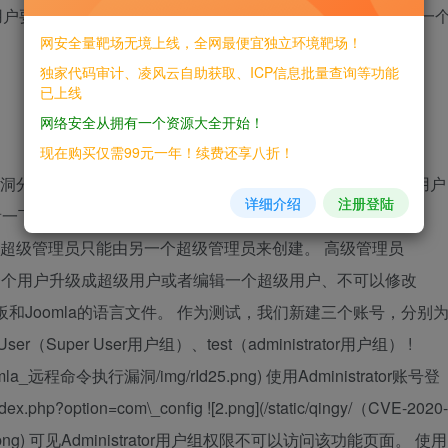
a核心用户要求：管理员帐户（非超级管理员）获得访问权限：创建一
网安全量靶场无境上线，全网最便宜独立环境靶场！
独家代码审计、凌风云自助获取、ICP信息批量查询等功能
已上线
网络安全从拥有一个资源大全开始！
现在购买仅需99元一年！续费还享八折！
--- 漏洞分析 -------- 本次漏洞可以将joomla系统中的Administrator用户
详细介绍
注册登陆
Super Users与Administrator有什么区别： 超级管理员
权限。并且超级管理员只能由另一个超级管理员来创建。 高级管理员
tor没有权限将一个用户升级成超级用户或者编辑一个超级用户、不可以修改
板和Joomla的语言文件。 作为测试，我们新建三个账号，分别
r User（Super User用户组）、test（administrator用户组） !
）Joomla_远程命令执行漏洞/img/rId25.png) 使用Administrator账号登
hp?option=com\_config ![2.png](/static/qingy/（CVE-2020-
6.png) 可见Administrator用户组权限不可以访问该功能页面。 使用