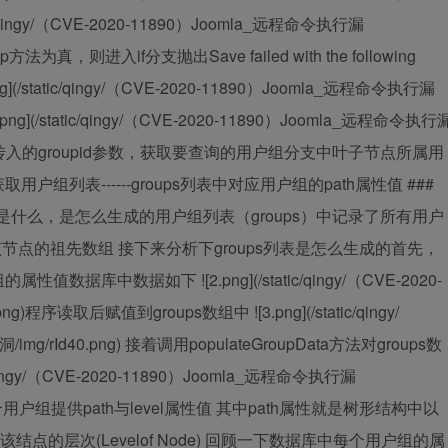
(/static/qingy/（CVE-2020-11890）Joomla_远程命令执行漏
方法为真，则进入if分支抛出Save failed with the following
[10.png](/static/qingy/（CVE-2020-11890）Joomla_远程命令执行漏
1.png](/static/qingy/（CVE-2020-11890）Joomla_远程命令执行
h的作用是通过传入的groupid参数，获取要查询的用户组分支中叶子节点所属用
列表------groups列表中对应用户组的path属性值 ###
s列表是什么，是怎么生成的用户组列表（groups）中记录了所有用户
节点的祖先数组 接下来分析下groups列表是怎么生成的首先，
数据库中数据如下 ![2.png](/static/qingy/（CVE-2020-
g)程序读取后赋值到groups数组中 ![3.png](/static/qingy/
mg/rId40.png) 接着调用populateGroupData方法对groups数
ingy/（CVE-2020-11890）Joomla_远程命令执行漏
每一个用户组提供path与level属性值 其中path属性就是树形结构中以
即为该结点的层次(Levelof Node) 回顾一下数据库中每个用户组的属