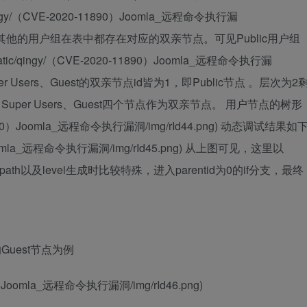
/qingy/（CVE-2020-11890）Joomla_远程命令执行漏
点为0之外，其他的用户组在表中都存在对应的双亲节点。可见Public用户组
ic/qingy/（CVE-2020-11890）Joomla_远程命令执行漏
er、Super Users、Guest的双亲节点id皆为1，即Public节点 。层次为2
r、Super Users、Guest四个节点作为双亲节点。 用户节点的树形
20-11890）Joomla_远程命令执行漏洞/img/rId44.png) 动态调试结果如
890）Joomla_远程命令执行漏洞/img/rId45.png) 从上图可见，这里以
ath以及level生成时比较特殊，进入parentid为0的if分支，最终
Guest节点为例
1890）Joomla_远程命令执行漏洞/img/rId46.png)