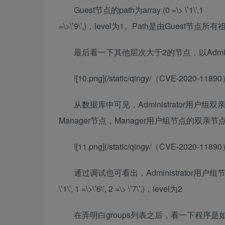
Guest节点的path为array (0 =\> \’1\’,1
=\>\’9\’,)，level为1。Path是由Gues
最后看一下其他层次大于2的节点，以Admini
![10.png](/static/qingy/（CVE-2020-
从数据库中可见，Administrator用户组双
Manager节点，Manager用户组节点的双亲节
![11.png](/static/qingy/（CVE-2020-
通过调试也可看出，Administrator用户组节点的
\’1\’, 1 =\>\’6\’, 2 =\> \’7\’,)，level为2
在弄明白groups列表之后，看一下程序