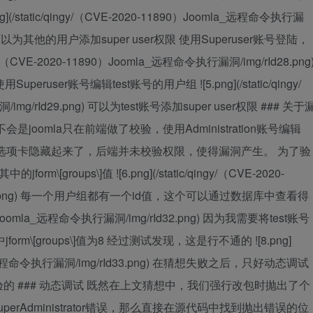
g](/static/qingy/（CVE-2020-11890）Joomla_远程命令执行漏
组权限不可以为其他的用户添加super user权限 使用Superuser账号登陆，
gy/（CVE-2020-11890）Joomla_远程命令执行漏洞/img/rId28.png
eruser账号编辑test账号的用户组 ![5.png](/static/qingy/
img/rId29.png) 可以为test账号添加super user权限 ### 关于
oomla只在前端做了校验，使用Administration账号编辑
er这个选项卡隐藏起来了，后端并未校验权限，使得漏洞产生。 为了验
roups\]值 ![6.png](/static/qingy/（CVE-2020-
Id31.png) 每一个用户组都有一个id值，这个可以通过数据库中查看得
11890）Joomla_远程命令执行漏洞/img/rId32.png) 因为我需要将test账号
rm\[groups\]值为8 经过测试发现，这是行不通的 ![8.png]
oomla_远程命令执行漏洞/img/rId33.png) 在猜想失败之后，只好动态调试
验的 ### 动态调试 既然在上文猜想中，我们强行改包时抛出了个
: User not SuperAdministrator错误，那么直接在源代码中找到抛出错误的位