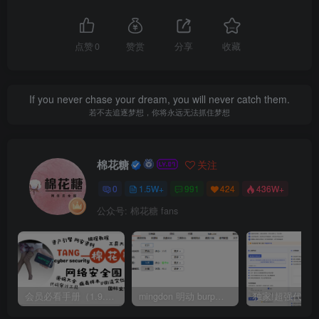
点赞
0
赞赏
分享
收藏
If you never chase your dream, you will never catch them.
若不去追逐梦想，你将永远无法抓住梦想
棉花糖
关注
0
1.5W+
991
424
436W+
公众号: 棉花糖 fans
会员必看手册（1.9.0版本 26.4.5更新）
mingdon 明动 burp插件0.2.6版本 本地时间校验去除版