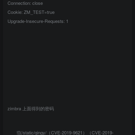
Connection: close
Cookie: ZM_TEST=true
Upgrade-Insecure-Requests: 1
zimbra
上面得到的密码
![](/static/qingy/（CVE-2019-9621）（CVE-2019-