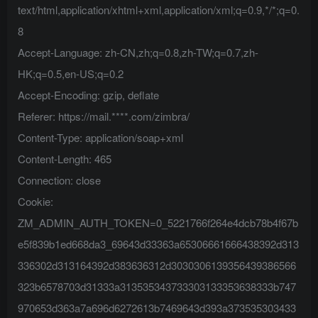
text/html,application/xhtml+xml,application/xml;q=0.9,*/*;q=0.
8
Accept-Language: zh-CN,zh;q=0.8,zh-TW;q=0.7,zh-
HK;q=0.5,en-US;q=0.2
Accept-Encoding: gzip, deflate
Referer: https://mail.****.com/zimbra/
Content-Type: application/soap+xml
Content-Length: 465
Connection: close
Cookie:
ZM_ADMIN_AUTH_TOKEN=0_5221766f264e4dcb78b4f67b
e5f839b1ed668da3_69643d33363a65306661666438392d313
336302d313164392d383636312d3030306139356439386566
323b6578703d31333a313535343733303133353638333b747
970653d363a7a696d6272613b7469643d393a373535303433