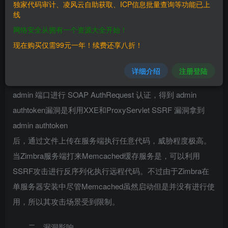
独家代码审计、凌风云自助获取、ICP信息批量查询等功能已上
线
当 Zimbra
网络安全从拥有一个资源大全开始！
存在像任意文件读取、XXE（xml外部实体注入）这种漏洞
现在购买仅需99元一年！续费还享八折！
时，攻击者可以利用此漏洞读取
localconfig.xml配置文件，获取到 zimbra admin ldap
详细介绍
注册登陆
password，并通过 7071
admin 端口进行 SOAP AuthRequest 认证，得到 admin
authtoken漏洞是利用XXE和ProxyServlet SSRF 漏洞拿到
admin authtoken
后，通过文件上传在服务端执行任意代码，威胁程度极高。
当Zimbra服务端打来Memcached缓存服务是，可以利用
SSRF攻击进行反序列化执行远程代码。不过由于Zimbra在
单服务器安装中尽管Memcached虽然启动但是并没有进行使
用，所以其攻击场景受到限制。
二、漏洞影响