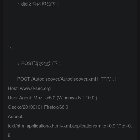
> dtd文件内容如下：
“>
> POST请求包如下：
POST /Autodiscover/Autodiscover.xml HTTP/1.1
Host: www.0-sec.org
User-Agent: Mozilla/5.0 (Windows NT 10.0;)
Gecko/20100101 Firefox/66.0
Accept:
text/html,application/xhtml+xml,application/xml;q=0.9,*/*;q=0.
8