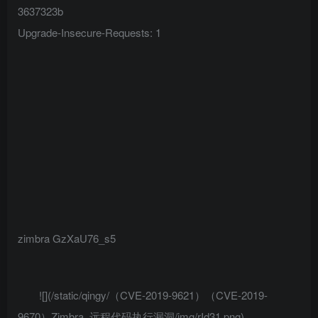
3637323b
Upgrade-Insecure-Requests: 1
zimbra
GzXaU76_s5
![](/static/qingy/（CVE-2019-9621）（CVE-2019-
9670）Zimbra_远程代码执行漏洞/img/rId31.png)