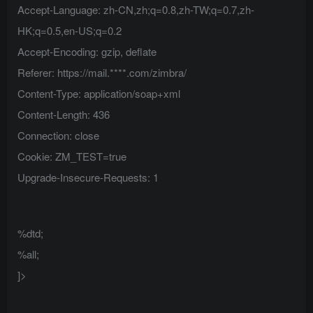
Accept-Language: zh-CN,zh;q=0.8,zh-TW;q=0.7,zh-
HK;q=0.5,en-US;q=0.2
Accept-Encoding: gzip, deflate
Referer: https://mail.****.com/zimbra/
Content-Type: application/soap+xml
Content-Length: 436
Connection: close
Cookie: ZM_TEST=true
Upgrade-Insecure-Requests: 1
%dtd;
%all;
]>