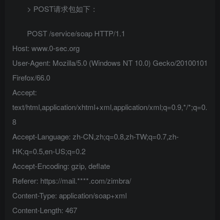
> POST请求包如下：
POST /service/soap HTTP/1.1
Host: www.0-sec.org
User-Agent: Mozilla/5.0 (Windows NT 10.0) Gecko/20100101
Firefox/66.0
Accept:
text/html,application/xhtml+xml,application/xml;q=0.9,*/*;q=0.
8
Accept-Language: zh-CN,zh;q=0.8,zh-TW;q=0.7,zh-
HK;q=0.5,en-US;q=0.2
Accept-Encoding: gzip, deflate
Referer: https://mail.****.com/zimbra/
Content-Type: application/soap+xml
Content-Length: 467