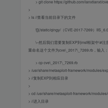
> git clone https://github.com/ianxtianxt
>
> ls //查看当前目录下的文件
![](/static/qingy/（CVE-2017-7269）I
\–然后我们需要复制EXP到msf框架中\#注意复
重命名这个文件为cve\_2017\_7269.rb，输入
> cp cve\_2017\_7269.rb
> /usr/share/metasploit-framework/modules/exp
> //复制EXP到相应目录
>
> cd /usr/share/metasploit-framework/modules/
> //进入目录