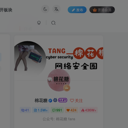
开板块
发布
开通会员
作者
棉花糖
关注
41
1.5W+
991
424
436W+
公众号: 棉花糖 fans