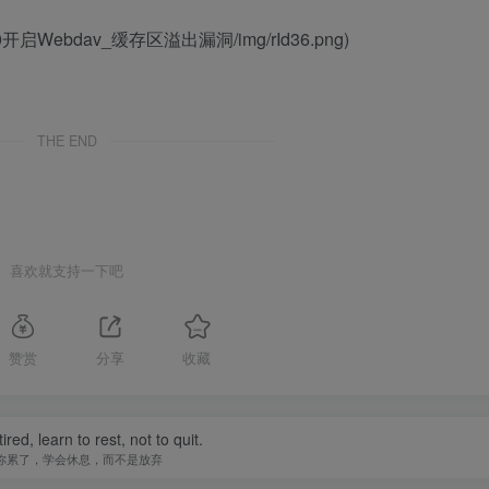
IS_6.0开启Webdav_缓存区溢出漏洞/img/rId36.png)
THE END
喜欢就支持一下吧
赞赏
分享
收藏
tired, learn to rest, not to quit.
你累了，学会休息，而不是放弃