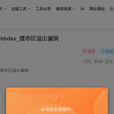
料
在线工具
工具分享
教程资源
AI
网站通知
公
开启Webdav_缓存区溢出漏洞
关注
私信
0
25
0
dav 缓存区溢出漏洞
会员低价促销中~