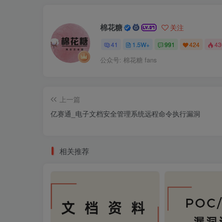
棉花糖
关注
41
1.5W+
991
424
4
公众号: 棉花糖 fans
上一篇
亿赛通_电子文档安全管理系统远程命令执行漏洞
相关推荐