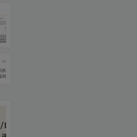
独家!超强代码审计工具上线！免费会员等你来嫖！
2025 hw 有poc的漏洞集合
技术文章投稿兑换会员规则
篇
代码执
漏洞