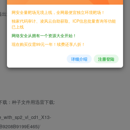
网安全量靶场无境上线，全网最便宜独立环境靶场！
存区溢出漏洞导致远程代码随意执行，目前针对
独家代码审计、凌风云自助获取、ICP信息批量查询等功能
已上线
网络安全从拥有一个资源大全开始！
现在购买仅需99元一年！续费还享八折！
详细介绍
注册登陆
R2镜像下载：种子文件用迅雷下载:
ise_with_sp2_vl_cd1_X13-
B9208B9199E465|/