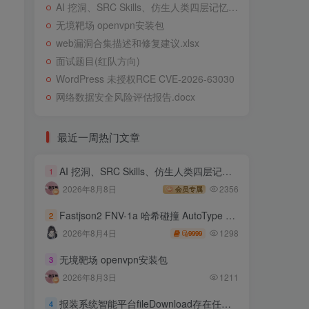
AI 挖洞、SRC Skills、仿生人类四层记忆系统
无境靶场 openvpn安装包
web漏洞合集描述和修复建议.xlsx
面试题目(红队方向)
WordPress 未授权RCE CVE-2026-63030
网络数据安全风险评估报告.docx
最近一周热门文章
AI 挖洞、SRC Skills、仿生人类四层记忆系统
1
2026年8月8日
2356
会员专属
Fastjson2 FNV-1a 哈希碰撞 AutoType 绕过远程代码执行
2
1298
2026年8月4日
9999
无境靶场 openvpn安装包
3
2026年8月3日
1211
报装系统智能平台fileDownload存在任意文件读取
4