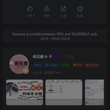
点赞
0
赞赏
分享
收藏
Success is a battle between YOU and YOURSELF only.
成功是一场和自己的比赛
棉花糖
关注
41
1.5W+
991
423
435W+
公众号: 棉花糖 fans
会员必看手册（1.9.0版本 26.4.5更新）
mingdon 明动 burp插件0.2.6版本 本地时间校验去除版