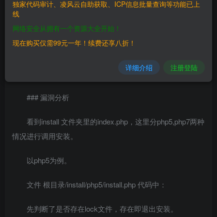
独家代码审计、凌风云自助获取、ICP信息批量查询等功能已上
经测试该漏洞影响从4.3到 4.5
线
所有版本，4.2部分版本受影响，4.2最终版本不受影响。具
网络安全从拥有一个资源大全开始！
体情况请自行测试。
现在购买仅需99元一年！续费还享八折！
三、复现过程
详细介绍
注册登陆
————
### 漏洞分析
看到install 文件夹里的index.php，这里分php5,php7两种
情况进行调用安装。
以php5为例。
文件 根目录/install/php5/install.php 代码中：
先判断了是否存在lock文件，存在即退出安装。