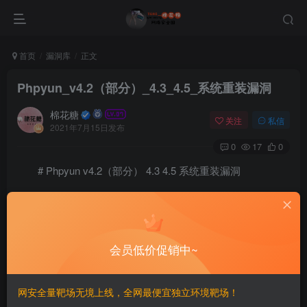
首页
漏洞库
正文
Phpyun_v4.2（部分）_4.3_4.5_系统重装漏洞
棉花糖
关注
私信
2021年7月15日发布
0
17
0
# Phpyun v4.2（部分） 4.3 4.5 系统重装漏洞
一、漏洞简介
————
会员低价促销中~
二、漏洞影响
————
网安全量靶场无境上线，全网最便宜独立环境靶场！