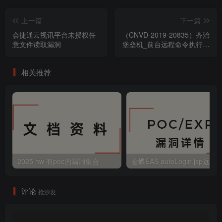
上一篇
下一篇
会捷通云视讯平台未授权任
（CNVD-2019-20835）齐治
意文件读取漏洞
堡垒机_前台远程命令执行漏
洞
相关推荐
2025 hw 有poc的漏洞集合
评论
抢沙发