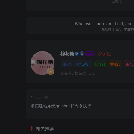
点赞
0
Whatever I believed, I did; and
凡是我相信的，我都
棉花糖
关注
41
1.5W+
991
423
4
公众号: 棉花糖 fans
上一篇
米拓建站系统getshell和命令执行
相关推荐