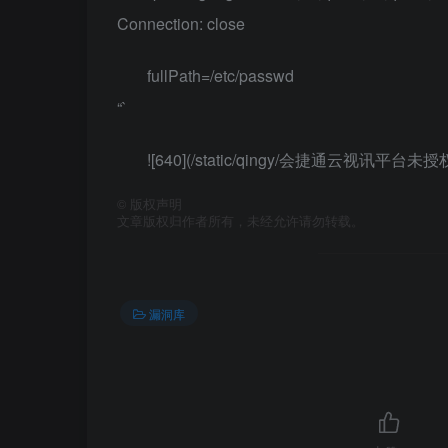
Connection: close
fullPath=/etc/passwd
“`
![640](/static/qingy/会捷通云视讯平台
©
版权声明
文章版权归作者所有，未经允许请勿转载。
漏洞库