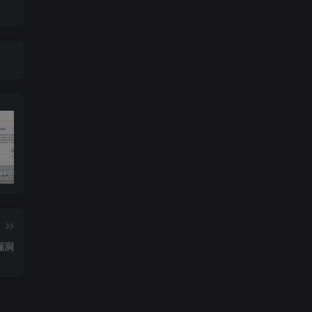
独家!超强代码审计工具上线！免费会员等你来嫖！
2025 hw 有poc的漏洞集合
技术文章投稿兑换会员规则
篇
装漏洞