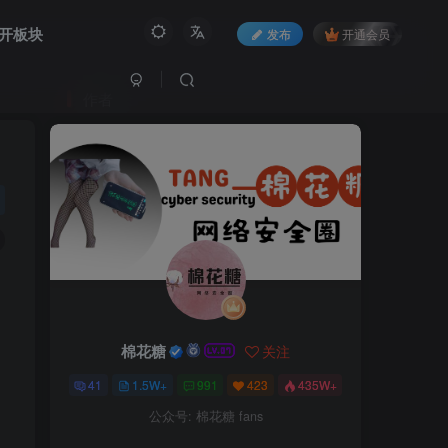
开板块
发布
开通会员
作者
棉花糖
关注
41
1.5W+
991
423
435W+
公众号: 棉花糖 fans