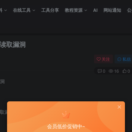
料
在线工具
工具分享
教程资源
AI
网站通知
公
读取漏洞
关注
私信
0
16
0
漏洞
取漏洞，可通过POST函数进行任意文件读取**
会员低价促销中~