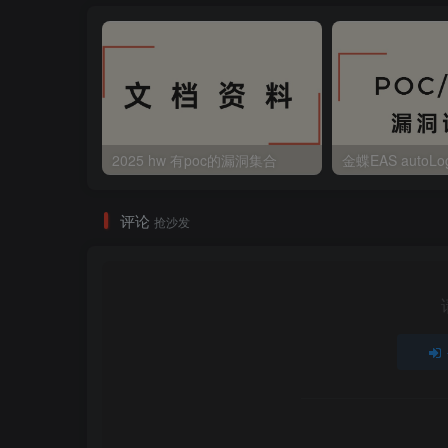
2025 hw 有poc的漏洞集合
评论
抢沙发