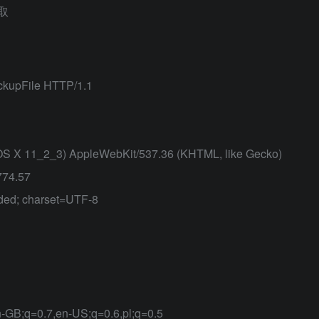
取
kupFile HTTP/1.1
c OS X 11_2_3) AppleWebKit/537.36 (KHTML, like Gecko)
774.57
oded; charset=UTF-8
-GB;q=0.7,en-US;q=0.6,pl;q=0.5