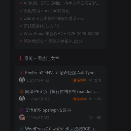
AI 挖洞、SRC Skills、仿生人类四层记忆系统
无境靶场 openvpn安装包
web漏洞合集描述和修复建议.xlsx
面试题目(红队方向)
WordPress 未授权RCE CVE-2026-63030
网络数据安全风险评估报告.docx
最近一周热门文章
Fastjson2 FNV-1a 哈希碰撞 AutoType 绕过远程代码执行
1
1270
2026年8月4日
9999
同望iPES 项目执行控制系统 readdoc.jsp存在任意文件读取
2
1195
2026年8月2日
9999
无境靶场 openvpn安装包
3
2026年8月3日
1190
WordPress7.0 wp2shell 未授权RCE（CVE-2026-63030 CVE-2026-60137）
4