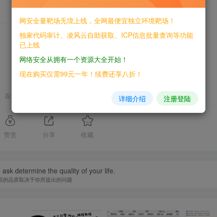
网安全量靶场无境上线，全网最便宜独立环境靶场！
THE END
独家代码审计、凌风云自助获取、ICP信息批量查询等功能
已上线
网络安全从拥有一个资源大全开始！
现在购买仅需99元一年！续费还享八折！
喜欢就支持一下吧
详细介绍
注册登陆
赞赏
分享
收藏
ask determine the quality of your life.
活的品质取决于你所提出的问题