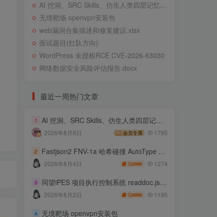
AI 挖洞、SRC Skills、仿生人类四层记忆系统
无境靶场 openvpn安装包
web漏洞合集描述和修复建议.xlsx
面试题目(红队方向)
WordPress 未授权RCE CVE-2026-63030
网络数据安全风险评估报告.docx
最近一周热门文章
AI 挖洞、SRC Skills、仿生人类四层记忆系统
1
2026年8月8日
1795
会员专属
Fastjson2 FNV-1a 哈希碰撞 AutoType 绕过远程代码执行
2
1274
2026年8月4日
9999
同望iPES 项目执行控制系统 readdoc.jsp存在任意文件读取
3
1195
2026年8月2日
9999
无境靶场 openvpn安装包
4