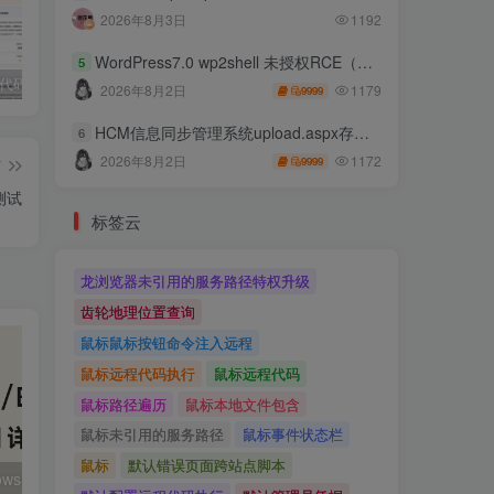
2026年8月3日
1192
WordPress7.0 wp2shell 未授权RCE（CVE-2026-63030 CVE-2026-60137）
5
独家!超强代码审计工具上线！免费会员等你来嫖！
2025 hw 有poc的漏洞集合
技术文章投稿兑换会员规则
1179
2026年8月2日
9999
HCM信息同步管理系统upload.aspx存在任意文件上传
6
1172
2026年8月2日
9999
篇
测试
标签云
龙浏览器未引用的服务路径特权升级
齿轮地理位置查询
鼠标鼠标按钮命令注入远程
鼠标远程代码执行
鼠标远程代码
鼠标路径遍历
鼠标本地文件包含
鼠标未引用的服务路径
鼠标事件状态栏
鼠标
默认错误页面跨站点脚本
百度网盘Windows客户端存在远程命令执行
大华 evo-runs/v1.0/receive RCE