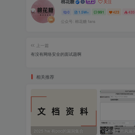
棉花糖
关注
0
1.5W+
991
423
43
公众号: 棉花糖 fans
上一篇
有没有网络安全的面试题啊
相关推荐
2025 hw 有poc的漏洞集合