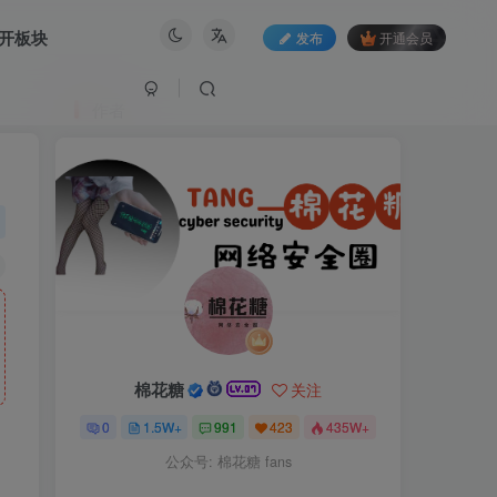
开板块
发布
开通会员
作者
棉花糖
关注
0
1.5W+
991
423
435W+
公众号: 棉花糖 fans