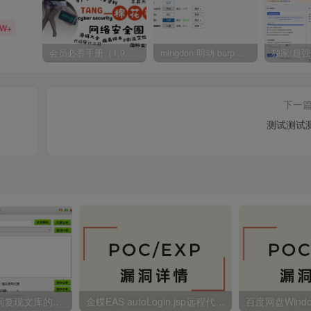
5W+
会员必看手册（1.9.0版本 26.4.5更新）
mingdon 明动 burp插件0.2.6版本 本地时间校验去除版
下一
测试测试
【投稿】南风漏洞复现文库的POC工具箱
金蝶EAS autoLogin.jsp远程代码执行