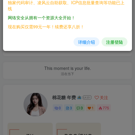
独家代码审计、凌风云自助获取、ICP信息批量查询等功能已上
漏洞库
线
网络安全从拥有一个资源大全开始！
喜欢就支持一下吧
现在购买仅需99元一年！续费还享八折！
详细介绍
注册登陆
点赞
8
分享
收藏
This moment is your life.
活在当下
棉花糖 年费
关注
0
3
3
1
775