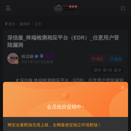
首页
漏洞库
正文
深信服_终端检测相应平台（EDR）_任意用户登
陆漏洞
棉花糖
关注
私信
2021年7月15日发布
0
12
0
# 深信服 终端检测相应平台（EDR） 任意用户登陆漏洞
=======
会员低价促销中~
一、漏洞简介
————
网安全量靶场无境上线，全网最便宜独立环境靶场！