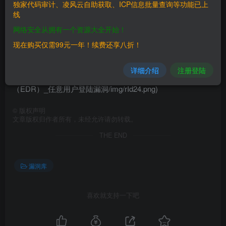
二、漏洞影响
独家代码审计、凌风云自助获取、ICP信息批量查询等功能已上
线
————
网络安全从拥有一个资源大全开始！
EDR \<= v3.2.19 三、复现过程 ------------ payload：user
现在购买仅需99元一年！续费还享八折！
后面任意填写都ok https://www.0-sec.org:443/ui/login.php?
详细介绍
注册登陆
user=admin ![15.png](/static/qingy/深信服_终端检测相应平台
（EDR）_任意用户登陆漏洞/img/rId24.png)
©
版权声明
文章版权归作者所有，未经允许请勿转载。
THE END
漏洞库
喜欢就支持一下吧