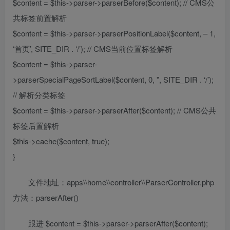
$content = $this->parser->parserBefore($content); // CMS公
共标签前置解析
$content = $this->parser->parserPositionLabel($content, – 1,
‘首页’, SITE_DIR . ‘/’); // CMS当前位置标签解析
$content = $this->parser-
>parserSpecialPageSortLabel($content, 0, ”, SITE_DIR . ‘/’);
// 解析分类标签
$content = $this->parser->parserAfter($content); // CMS公共
标签后置解析
$this->cache($content, true);
}
文件地址：apps\\home\\controller\\ParserController.php
方法：parserAfter()
跟进 $content = $this->parser->parserAfter($content);