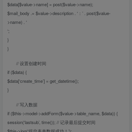
$data[$value->name] = post($value->name);
$mail_body .= $value->description . ‘：’ . post($value-
>name) . ‘
‘;
}
}
// 设置创建时间
if ($data) {
$data[‘create_time’] = get_datetime();
}
// 写入数据
if ($this->model->addForm($value->table_name, $data)) {
session(‘lastsub’, time()); // 记录最后提交时间
$this->log(‘提交表单数据成功！’);