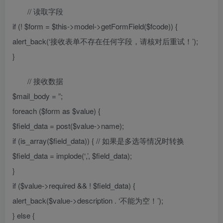
// 读取字段
if (! $form = $this->model->getFormField($fcode)) {
alert_back(‘接收表单不存在任何字段，请核对后重试！’);
}
// 接收数据
$mail_body = ”;
foreach ($form as $value) {
$field_data = post($value->name);
if (is_array($field_data)) { // 如果是多选等情况时转换
$field_data = implode(‘,’, $field_data);
}
if ($value->required && ! $field_data) {
alert_back($value->description . ‘不能为空！’);
} else {