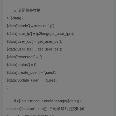
// 设置额外数据
if ($data) {
$data[‘acode’] = session(‘lg’);
$data[‘user_ip’] = ip2long(get_user_ip());
$data[‘user_os’] = get_user_os();
$data[‘user_bs’] = get_user_bs();
$data[‘recontent’] = ”;
$data[‘status’] = 0;
$data[‘create_user’] = ‘guest’;
$data[‘update_user’] = ‘guest’;
}
if ($this->model->addMessage($data)) {
session(‘lastsub’, time()); // 记录最后提交时间