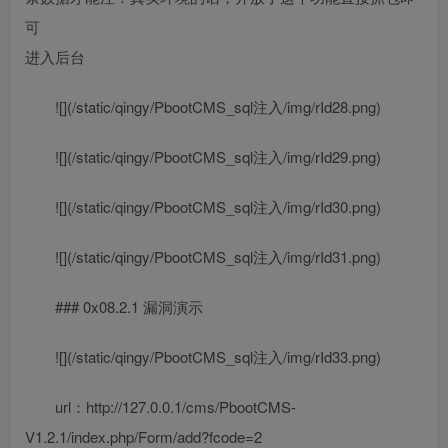
可
进入后台
![](/static/qingy/PbootCMS_sql注入/img/rId28.png)
![](/static/qingy/PbootCMS_sql注入/img/rId29.png)
![](/static/qingy/PbootCMS_sql注入/img/rId30.png)
![](/static/qingy/PbootCMS_sql注入/img/rId31.png)
### 0x08.2.1 漏洞演示
![](/static/qingy/PbootCMS_sql注入/img/rId33.png)
url：http://127.0.0.1/cms/PbootCMS-
V1.2.1/index.php/Form/add?fcode=2