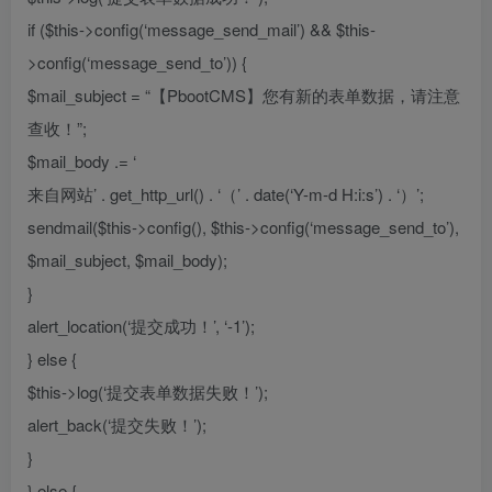
if ($this->config(‘message_send_mail’) && $this-
>config(‘message_send_to’)) {
$mail_subject = “【PbootCMS】您有新的表单数据，请注意
查收！”;
$mail_body .= ‘
来自网站’ . get_http_url() . ‘（’ . date(‘Y-m-d H:i:s’) . ‘）’;
sendmail($this->config(), $this->config(‘message_send_to’),
$mail_subject, $mail_body);
}
alert_location(‘提交成功！’, ‘-1’);
} else {
$this->log(‘提交表单数据失败！’);
alert_back(‘提交失败！’);
}
} else {