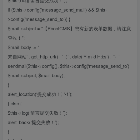
$this->log(‘留言提交成功！’);
if ($this->config(‘message_send_mail’) && $this-
>config(‘message_send_to’)) {
$mail_subject = “【PbootCMS】您有新的表单数据，请注意
查收！”;
$mail_body .= ‘
来自网站’ . get_http_url() . ‘（’ . date(‘Y-m-d H:i:s’) . ‘）’;
sendmail($this->config(), $this->config(‘message_send_to’),
$mail_subject, $mail_body);
}
alert_location(‘提交成功！’, ‘-1’);
} else {
$this->log(‘留言提交失败！’);
alert_back(‘提交失败！’);
}