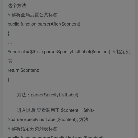
这个方法
// 解析全局后置公共标签
public function parserAfter($content)
{
…
$content = $this->parserSpecifyListLabel($content); // 指定列
表
return $content;
}
方法：parserSpecifyListLabel(
进入以后 查看调用了 $content = $this-
>parserSpecifyListLabel($content); 方法
// 解析指定分类列表标签
public function parserSpecifyListLabel($content)