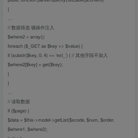
{
…
// 数据筛选 骚操作注入
$where2 = array();
foreach ($_GET as $key => $value) {
if (substr($key, 0, 4) == ‘ext_’) { // 其他字段不加入
$where2[$key] = get($key);
}
}
…
// 读取数据
if ($page) {
$data = $this->model->getList($scode, $num, $order,
$where1, $where2);