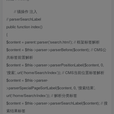
// 骚操作 注入
// parserSearchLabel
public function index()
{
$content = parent::parser(‘search.html’); // 框架标签解析
$content = $this->parser->parserBefore($content); // CMS公
共标签前置解析
$content = $this->parser->parserPositionLabel($content, 0,
‘搜索’, url(‘/home/Search/index’)); // CMS当前位置标签解析
$content = $this->parser-
>parserSpecialPageSortLabel($content, 0, ‘搜索结果’,
url(‘/home/Search/index’)); // 解析分类标签
$content = $this->parser->parserSearchLabel($content); // 搜
索结果标签