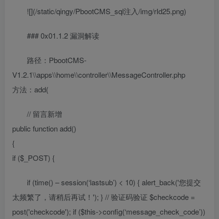
![](/static/qingy/PbootCMS_sql注入/img/rId25.png)
### 0x01.1.2 漏洞解读
路径：PbootCMS-
V1.2.1\\apps\\home\\controller\\MessageController.php
方法：add(
// 留言新增
public function add()
{
if ($_POST) {
if (time() – session(‘lastsub’) < 10) { alert_back('您提交
太频繁了，请稍后再试！'); } // 验证码验证 $checkcode =
post('checkcode'); if ($this->config(‘message_check_code’))