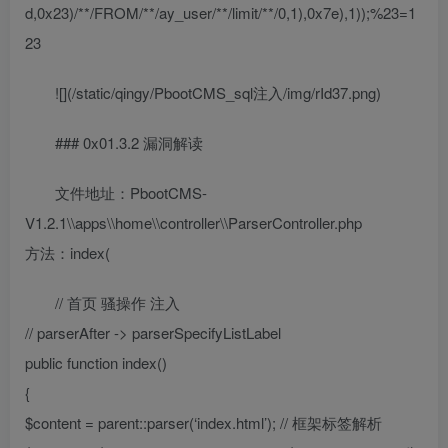
d,0x23)/**/FROM/**/ay_user/**/limit/**/0,1),0x7e),1));%23=1
23
![](/static/qingy/PbootCMS_sql注入/img/rId37.png)
### 0x01.3.2 漏洞解读
文件地址：PbootCMS-
V1.2.1\\apps\\home\\controller\\ParserController.php
方法：index(
// 首页 骚操作 注入
// parserAfter -> parserSpecifyListLabel
public function index()
{
$content = parent::parser(‘index.html’); // 框架标签解析