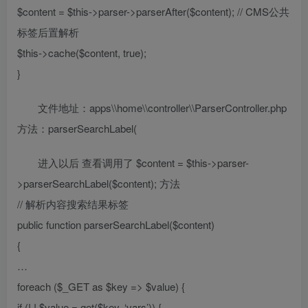
$content = $this->parser->parserAfter($content); // CMS公共
标签后置解析
$this->cache($content, true);
}
文件地址：apps\\home\\controller\\ParserController.php
方法：parserSearchLabel(
进入以后 查看调用了 $content = $this->parser-
>parserSearchLabel($content); 方法
// 解析内容搜索结果标签
public function parserSearchLabel($content)
{
…
foreach ($_GET as $key => $value) {
if (! ! $value = get($key, ‘vars’)) {