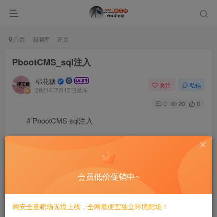
首页
漏洞库
正文
PbootCMS_sql注入
棉花糖
关注
私信
2021年7月15日发布
0
20
0
# PbootCMS sql注入
================
0x01 前台home模块注入漏洞
会员低价促销中~
————————-
网安全量靶场无境上线，全网最便宜独立环境靶场！
0x01.1 在线留言处insert sql注入