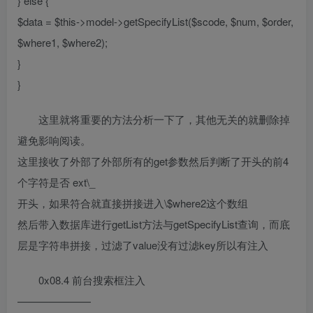
} else {
$data = $this->model->getSpecifyList($scode, $num, $order,
$where1, $where2);
}
}
这里就将重要的方法分析一下了，其他无关的就删除掉
避免影响阅读。
这里接收了外部了外部所有的get参数然后判断了开头的前4
个字符是否 ext\_
开头，如果符合就直接拼接进入\$where2这个数组
然后带入数据库进行getList方法与getSpecifyList查询，而底
层是字符串拼接，过滤了value没有过滤key所以有注入
0x08.4 前台搜索框注入
———————