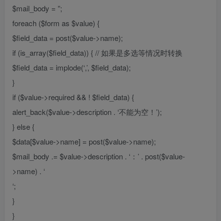
$mail_body = ”;
foreach ($form as $value) {
$field_data = post($value->name);
if (is_array($field_data)) { // 如果是多选等情况时转换
$field_data = implode(‘,’, $field_data);
}
if ($value->required && ! $field_data) {
alert_back($value->description . ‘不能为空！’);
} else {
$data[$value->name] = post($value->name);
$mail_body .= $value->description . ‘：’ . post($value-
>name) . ‘
‘;
}
}