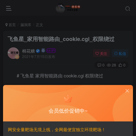
首页
漏洞库
正文
飞鱼星_家用智能路由_cookie.cgi_权限绕过
棉花糖
关注
私信
2021年7月15日发布
0
28
0
# 飞鱼星 家用智能路由 cookie.cgi 权限绕过
## 漏洞描述
飞鱼星 家用智能路由存在权限绕过，通过Drop特定的请求包
访问未授权的管理员页面
会员低价促销中~
## 漏洞影响
网安全量靶场无境上线，全网最便宜独立环境靶场！
`飞鱼星 家用智能路由 `