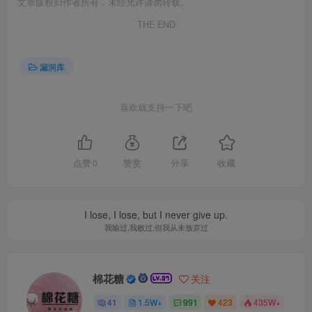
文章版权归作者所有，未经允许请勿转载。
THE END
漏洞库
喜欢就支持一下吧
点赞
0
赞赏
分享
收藏
I lose, I lose, but I never give up.
我输过,我败过,但我从未放弃过
棉花糖
关注
41
1.5W+
991
423
435W+