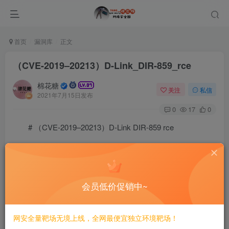
首页
漏洞库
正文
（CVE-2019–20213）D-Link_DIR-859_rce
棉花糖
关注
私信
2021年7月15日发布
0
17
0
# （CVE-2019–20213）D-Link DIR-859 rce
## 二、漏洞影响
![image](/static/qingy/（CVE-2019–20213）D-Link_DIR-
会员低价促销中~
859_rce/img/6-20201014111625558.png)
网安全量靶场无境上线，全网最便宜独立环境靶场！
## 三、复现过程