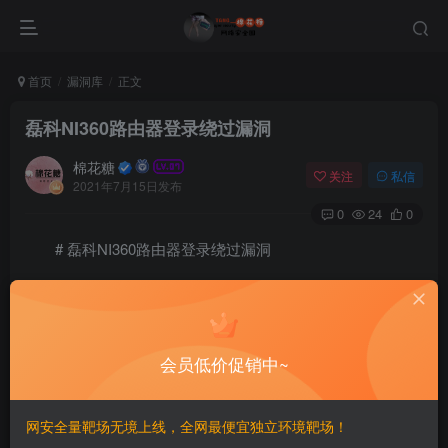
首页
漏洞库
正文
磊科NI360路由器登录绕过漏洞
棉花糖
关注
私信
2021年7月15日发布
0
24
0
# 磊科NI360路由器登录绕过漏洞
## 漏洞描述
磊科NI360路由器存在登录绕过漏洞，通过添加cookie可
会员低价促销中~
直接进入后台
网安全量靶场无境上线，全网最便宜独立环境靶场！
## 漏洞影响