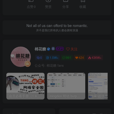
点赞
0
赞赏
分享
收藏
Not all of us can offord to be romantic.
并不是我们所有的人都会拥有浪漫
棉花糖
关注
0
1.5W+
991
424
436W+
公众号: 棉花糖 fans
会员必看手册（1.9.0版本 26.4.5更新）
mingdon 明动 burp插件0.2.6版本 本地时间校验去除版