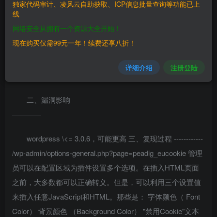
独家代码审计、凌风云自助获取、ICP信息批量查询等功能已上
线
WordPress的3.0.6版eu-cookie-law插件（又称为EU
网络安全从拥有一个资源大全开始！
Cookie法（GDPR））容易受到存储XSS的影响，原因是管
现在购买仅需99元一年！续费还享八折！
理区域中几个配置选项的编码不正确以及显示的Cookie同意
消息。这会影响”字体颜色”，”背景颜色”和”禁用Cookie”文
详细介绍
注册登陆
本。具有高特权的攻击者可以攻击其他用户。
二、漏洞影响
————
wordpress \<= 3.0.6，可能更高 三、复现过程 ------------
/wp-admin/options-general.php?page=peadig_eucookie 管理
员可以在配置区域为插件设置多个选项。在插入HTML页面
之前，大多数都可以正确转义。但是，可以利用三个设置值
来插入任意JavaScript和HTML。那些是： 字体颜色（ Font
Color） 背景颜色 （Background Color） "禁用Cookie"文本