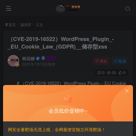
首页
漏洞库
正文
（CVE-2019-16522）WordPress_Plugin_-
_EU_Cookie_Law_(GDPR)__储存型xss
棉花糖
关注
私信
2021年7月15日发布
0
33
0
# （CVE-2019-16522）WordPress Plugin – EU Cookie
Law (GDPR) 储存型xss
===========================
会员低价促销中~
一、漏洞简介
网安全量靶场无境上线，全网最便宜独立环境靶场！
————