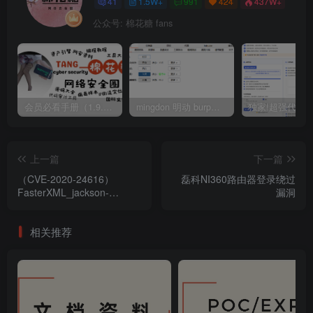
41
1.5W+
991
424
437W+
公众号: 棉花糖 fans
会员必看手册（1.9.0版本 26.4.5更新）
mingdon 明动 burp插件0.2.6版本 本地时间校验去除版
上一篇
下一篇
（CVE-2020-24616）
磊科NI360路由器登录绕过
FasterXML_jackson-
漏洞
databind_远程命令执行漏洞
相关推荐