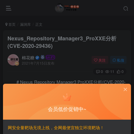
首页
漏洞库
正文
Nexus_Repository_Manager3_ProXXE分析
(CVE-2020-29436)
棉花糖
关注
私信
2021年7月15日发布
0
11
0
# Nexus Repository Manager3 ProXXE分析(CVE-2020-
29436)
**作者：r00t4dm@Cloud-Penetrating Arrow Lab &
会员低价促销中~
Longofo@知道创宇404实验室**
**时间：2020年12月16日**
网安全量靶场无境上线，全网最便宜独立环境靶场！