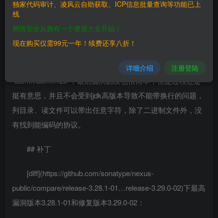
独家代码审计、凌风云自助获取、ICP信息批量查询等功能已上
最近Nexus Repository Manager3[安全公告]
线
(https://support.sonatype.com/hc/en-us/sections/203012668-
网络安全从拥有一个资源大全开始！
Security-Advisories)更新了一个XXE漏洞，虽然需要管理权
现在购买仅需99元一年！续费还享八折！
限才能利用，并且Nexus Repository Manager3在较高的版本
中也会强制更改以前较低版本使用的默认密码
详细介绍
注册登陆
`admin/admin123`，最后漏洞触发也很简单，但是过程还是
挺有意思，并且不会受到jdk高版本导致不能带换行的问题，
列目录、读文件可以带出任意字符，除了二进制文件外，没
有找到能编码的协议。
## 补丁
[diff](https://github.com/sonatype/nexus-
public/compare/release-3.28.1-01…release-3.29.0-02)下最高
漏洞版本3.28.1-01和修复版本3.29.0-02：