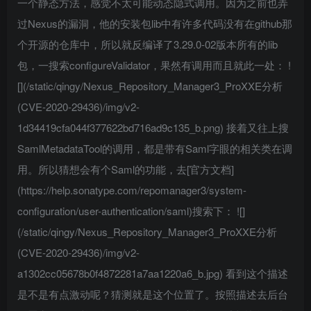
一个静态方法，感觉不太可能动态隐式调用。因为之前也弄
过Nexus的漏洞，他的安装包lib中有许多代码没有在github那
个开源的仓库中，所以就反编译了3.29.0-02版本所有的lib
包，一搜索configureValidator，果然有调用而且就此一处： !
[](/static/qingy/Nexus_Repository_Manager3_ProXXE分析
(CVE-2020-29436)/img/v2-
1d34419cfa044f377622bd716ad9c135_b.png) 接着又往上搜
SamlMetadataTool的调用，都是带有Saml字眼的相关类在调
用。所以猜想会有个Saml的功能，去[官方文档]
(https://help.sonatype.com/repomanager3/system-
configuration/user-authentication/saml)搜索下： ![]
(/static/qingy/Nexus_Repository_Manager3_ProXXE分析
(CVE-2020-29436)/img/v2-
a1302cc05678b0f4872281a7aa1220a6_b.jpg) 看到这个描述
是不是有点激动呢？猜测就是这个位置了。按照描述去后台