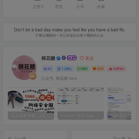
点赞
0
赞赏
分享
收藏
Don’t let a bad day make you feel lke you have a bad lfe.
不要让糟糕的一天让你误以为有个糟糕的人生
棉花糖
关注
41
1.5W+
991
423
436W+
公众号: 棉花糖 fans
会员必看手册（1.9.0版本 26.4.5更新）
mingdon 明动 burp插件0.2.6版本 本地时间校验去除版
上一篇
下一篇