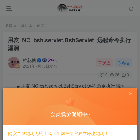
首页
漏洞库
正文
用友_NC_bsh.servlet.BshServlet_远程命令执行
漏洞
棉花糖
关注
私信
2021年7月15日发布
0
36
0
# 用友 NC bsh.servlet.BshServlet 远程命令执行漏洞
## 漏洞描述
会员低价促销中~
用友 NC bsh.servlet.BshServlet 存在远程命令执行漏
洞，通过BeanShell 执行远程命令获取服务器权限
网安全量靶场无境上线，全网最便宜独立环境靶场！