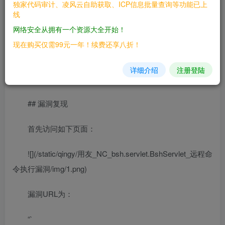
## 漏洞影响
独家代码审计、凌风云自助获取、ICP信息批量查询等功能已上
线
> 用友NC
网络安全从拥有一个资源大全开始！
现在购买仅需99元一年！续费还享八折！
## FOFA
详细介绍
注册登陆
> icon_hash=”1085941792″
## 漏洞复现
首先访问如下页面：
![](/static/qingy/用友_NC_bsh.servlet.BshServlet_远程命
令执行漏洞/img/1.png)
漏洞URL为：
“`