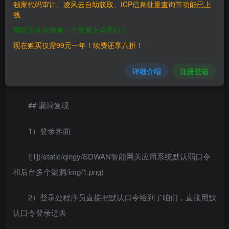
## 漏洞影响
独家代码审计、凌风云自助获取、ICP信息批量查询等功能已上
线
> SDWAN智能网关应用系统
网络安全从拥有一个资源大全开始！
现在购买仅需99元一年！续费还享八折！
## FOFA
详细介绍
注册登陆
> “”unierm_brand/logo.png””
## 漏洞复现
1）登录界面
![1](/static/qingy/SDWAN智能网关应用系统默认弱口令
和后台多个漏洞/img/1.png)
2）登录处程序员直接把默认口令给到了咱们，直接用默
认口令登录进去