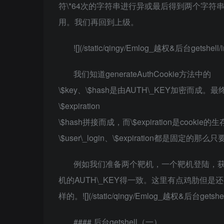
符\*64次的字符串进行异或最后得到两个字符串\$
用。我们再回到上级。
![](/static/qingy/Emlog_越权&后台getshell/i
我们知道generateAuthCookie方法中的
\$key、\$hash是由AUTH\_KEY加密而成。最终的c
\$expiration
\$hash拼接而成，而\$expiration是cookie
\$user\_login、\$expiration都是固定
​例如我们准备两个靶机，一个靶机登陆，获
机的AUTH\_KEY得一致。这里有点鸡肋但是
样的。​![](/static/qingy/Emlog_越权&后台getshell
#### 后台getshell（一）