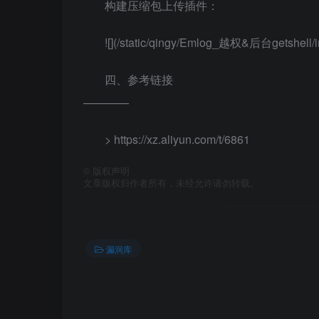
构建压缩包上传插件：
![](/static/qingy/Emlog_越权&后台getshell/i
四、参考链接
————
> https://xz.aliyun.com/t/6861
©
版权声明
文章版权归作者所有，未经允许请勿转载。
漏洞库