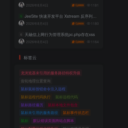
1181
2026年8月4日
9999
JeeSite 快速开发平台 Xstream 反序列化RCE
5
1180
2026年8月4日
9999
天融信上网行为管理系统pc.php存在xss
6
1164
2026年8月4日
9999
标签云
龙浏览器未引用的服务路径特权升级
齿轮地理位置查询
鼠标鼠标按钮命令注入远程
鼠标远程代码执行
鼠标远程代码
鼠标路径遍历
鼠标本地文件包含
鼠标未引用的服务路径
鼠标事件状态栏
鼠标
默认错误页面跨站点脚本