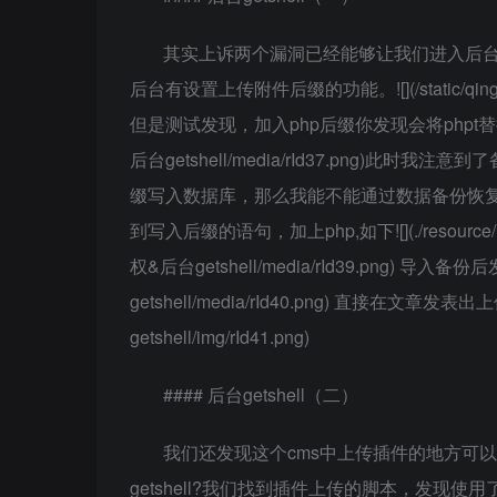
​​其实上诉两个漏洞已经能够让我们进入后台
后台有设置上传附件后缀的功能。​![](/static/qingy/Em
但是测试发现，加入php后缀你发现会将phpt替换为X
后台getshell/media/rId37.png)
缀写入数据库，那么我能不能通过数据备份恢复
到写入后缀的语句，加上php,如下​![](./resource/Emlo
权&后台getshell/media/rId39.png)​​ 导入
getshell/media/rId40.png)​​ 直接在文章发表出上
getshell/img/rId41.png)
#### 后台getshell（二）
我们还发现这个cms中上传插件的地方可
getshell?我们找到插件上传的脚本，发现使用