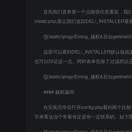
​​首先我们直奔第一个点能否任意重装，我们可
install.php,那么我们追踪DEL\_INSTALLER看
![](/static/qingy/Emlog_越权&后台getshell/i
这里可以看到DEL\_INSTALLER默
也可以印证这一点。同时表单也做了过滤所以
![](/static/qingy/Emlog_越权&后台getshell/i
#### 越权漏洞
​​在安装完毕后打开config.php看到两个比
字来看这连个常量肯定是有一定联系的。如下
![](/static/qingy/Emlog_越权&后台getshell/i