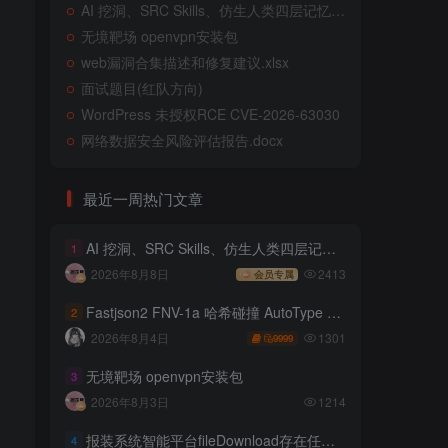
AI 挖洞、SRC Skills、仿生人类四层记忆系统
无境靶场 openvpn安装包
web漏洞合集描述和修复建议.xlsx
面试题目(红队方向)
WordPress 未授权RCE CVE-2026-63030
网络数据安全风险评估报告.docx
最近一周热门文章
AI 挖洞、SRC Skills、仿生人类四层记忆系统
1
2026年8月8日
2413
会员专属
Fastjson2 FNV-1a 哈希碰撞 AutoType 绕过远程代码执行
2
1301
2026年8月4日
9999
无境靶场 openvpn安装包
3
2026年8月3日
1214
报装系统智能平台fileDownload存在任意文件读取
4