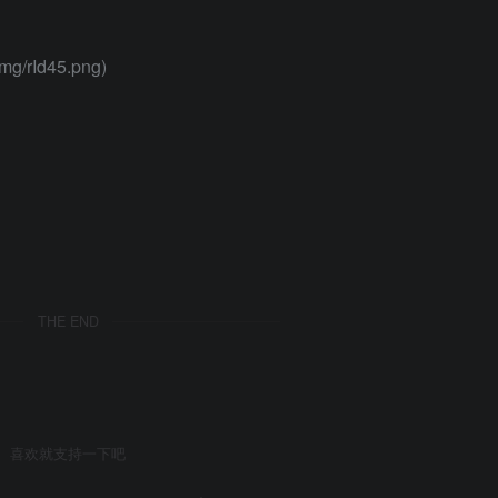
mg/rId45.png)
THE END
喜欢就支持一下吧