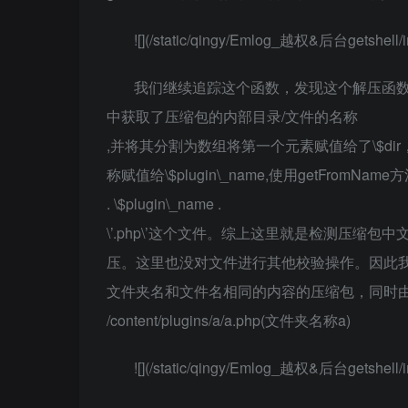
![](/static/qingy/Emlog_越权&后台getshell/i
我们继续追踪这个函数，发现这个解压函数是使
中获取了压缩包的内部目录/文件的名称
,并将其分割为数组将第一个元素赋值给了\$dir，
称赋值给\$plugin\_name,使用getFromNa
. \$plugin\_name .
\’.php\’这个文件。综上这里就是检测压缩
压。这里也没对文件进行其他校验操作。因此
文件夹名和文件名相同的内容的压缩包，同时
/content/plugins/a/a.php(文件夹名称a)
![](/static/qingy/Emlog_越权&后台getshell/i