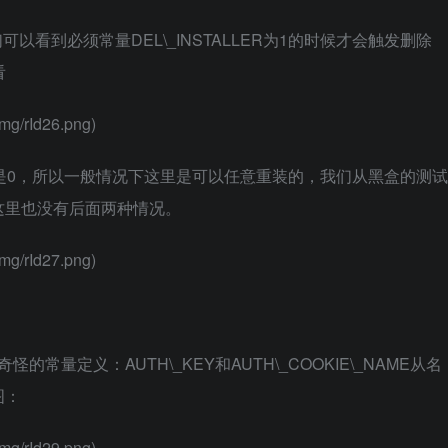
以看到必须常量DEL\_INSTALLER为1的时候才会触发删除
看
mg/rId26.png)
认值就是0，所以一般情况下这里是可以任意重装的，我们从黑盒的测试
这里也没有后面两种情况。
mg/rId27.png)
较奇怪的常量定义：AUTH\_KEY和AUTH\_COOKIE\_NAME从名
图：
mg/rId29.png)