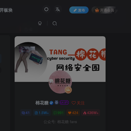
开板块
发布
开通会员
作者
棉花糖
关注
41
1.5W+
991
424
436W+
公众号: 棉花糖 fans