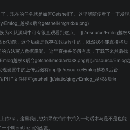
了，现在的任务就是如何Getshell了。这里我随便看了一下发现
log_越权&后台getshell/img/rId36.png)​​
,从源码中可有很直观看到这点。​![](./resource/Emlog越权
​​此时我注意到了备份功能，这个后缀是保存在数据库中的，既然我不能直接将后
的方法写入数据库呢。​​ 这里直接备份所有表，下载下来然后找
g越权&后台getshell/media/rId38.png)​![](./resource/Emlog
备份后发现设置中的上传后缀有php​![](./resource/Emlog越权&后台
传PHP文件即可getshell​![](/static/qingy/Emlog_越权&后台
以上传zip，这里我们想如果在插件中插入一句话木马是不是也能
了一个叫emUnzip的函数。