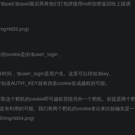
ipad,\$opad最后再将他们打包拼接用md5加密返回给上级调
mg/rId33.png)
ookie是由\$user\_login 、
的生存时间，\$user\_login是用户名。这里可以得知\$key、
的那么只要知道AUTH\_KEY就有伪造cookie造成越权的可能。
取这个靶机的cookie即可越权登陆另外一个靶机。前提是两个
还是有利用的可能。我们将两个靶机的cookie拿出来比较确实是一
/img/rId34.png)