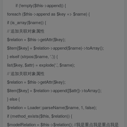
if (!empty($this->append)) {
foreach ($this->append as $key => $name) {
if (is_array($name)) {
// 追加关联对象属性
$relation = $this->getAttr($key);
$item[$key] = $relation->append($name)->toArray();
} elseif (strpos($name, ‘.’)) {
list($key, $attr) = explode(‘.’, $name);
// 追加关联对象属性
$relation = $this->getAttr($key);
$item[$key] = $relation->append([$attr])->toArray();
} else {
$relation = Loader::parseName($name, 1, false);
if (method_exists($this, $relation)) {
$modelRelation = $this->$relation(); //我是重点我是重点我是