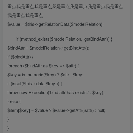
重点我是重点我是重点我是重点我是重点我是重点我是重点
我是重点我是重点
$value = $this->getRelationData($modelRelation);
if (method_exists($modelRelation, ‘getBindAttr’)) {
$bindAttr = $modelRelation->getBindAttr();
if ($bindAttr) {
foreach ($bindAttr as $key => $attr) {
$key = is_numeric($key) ? $attr : $key;
if (isset($this->data[$key])) {
throw new Exception(‘bind attr has exists:’ . $key);
} else {
$item[$key] = $value ? $value->getAttr($attr) : null;
}
}