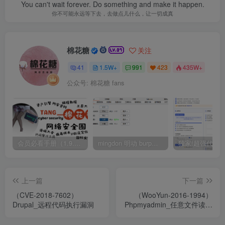
You can't wait forever. Do something and make it happen.
你不可能永远等下去，去做点儿什么，让一切成真
棉花糖
关注
41
1.5W+
991
423
435W+
公众号: 棉花糖 fans
会员必看手册（1.9.0版本 26.4.5更新）
mingdon 明动 burp插件0.2.6版本 本地时间校验去除版
上一篇
下一篇
（CVE-2018-7602）
（WooYun-2016-1994）
Drupal_远程代码执行漏洞
Phpmyadmin_任意文件读取
漏洞