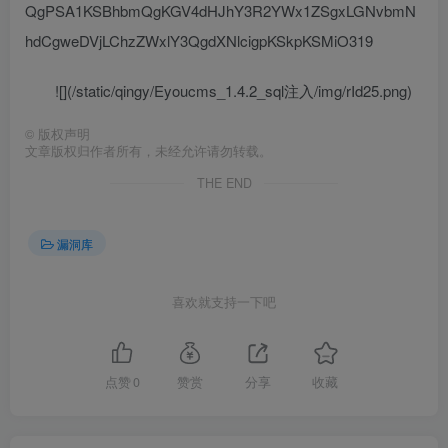
QgPSA1KSBhbmQgKGV4dHJhY3R2YWx1ZSgxLGNvbmN
hdCgweDVjLChzZWxlY3QgdXNlcigpKSkpKSMiO319
![](/static/qingy/Eyoucms_1.4.2_sql注入/img/rId25.png)
©
版权声明
文章版权归作者所有，未经允许请勿转载。
THE END
漏洞库
喜欢就支持一下吧
点赞
0
赞赏
分享
收藏