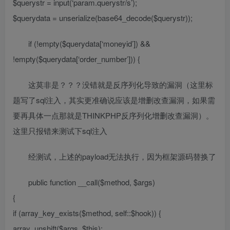
$querystr = input(‘param.querystr/s’);
$querydata = unserialize(base64_decode($querystr));
if (!empty($querydata[‘moneyid’]) &&
!empty($querydata[‘order_number’])) {
这莫非是？？？没错就是反序列化导致的漏洞（这里标
题写了sql注入，其实更准确说应该是增删改查漏洞，如果需
要再具体一点那就是THINKPHP反序列化增删改查漏洞）。
这里只报错来测试下sql注入
经测试，上述的payload无法执行，因为框架源码替换了
public function __call($method, $args)
{
if (array_key_exists($method, self::$hook)) {
array_unshift($args, $this);