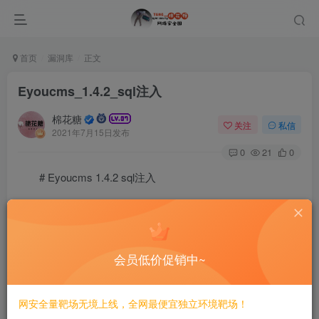
首页
漏洞库
正文
Eyoucms_1.4.2_sql注入
棉花糖
关注
私信
2021年7月15日发布
0
21
0
# Eyoucms 1.4.2 sql注入
=====================
一、漏洞简介
会员低价促销中~
————
网安全量靶场无境上线，全网最便宜独立环境靶场！
二、漏洞影响