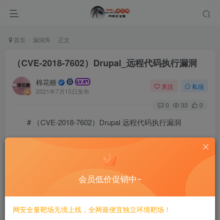
首页
漏洞库
正文
（CVE-2018-7602）Drupal_远程代码执行漏洞
棉花糖
关注
私信
2021年7月15日发布
0
33
0
# （CVE-2018-7602）Drupal 远程代码执行漏洞
一、漏洞简介
————
会员低价促销中~
Drupal
7.x版本和8.x版本中的存在存在远程代码执行漏洞。远程攻
网安全量靶场无境上线，全网最便宜独立环境靶场！
击者可利用该中断执行任意代码。