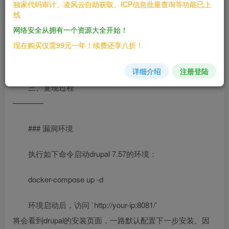
独家代码审计、凌风云自助获取、ICP信息批量查询等功能已上
线
二、漏洞影响
网络安全从拥有一个资源大全开始！
————
现在购买仅需99元一年！续费还享八折！
Drupal 7.x版本和8.x
详细介绍
注册登陆
三、复现过程
————
### 漏洞环境
执行如下命令启动drupal 7.57的环境：
docker-compose up -d
环境启动后，访问 `http://your-ip:8081/`
将会看到drupal的安装页面，一路默认配置下一步安装。因