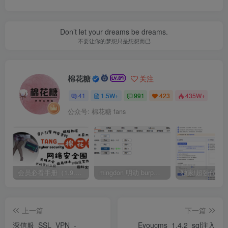
Don’t let your dreams be dreams.
不要让你的梦想只是想想而已
棉花糖
关注
41
1.5W+
991
423
435W+
公众号: 棉花糖 fans
会员必看手册（1.9.0版本 26.4.5更新）
mingdon 明动 burp插件0.2.6版本 本地时间校验去除版
上一篇
下一篇
深信服_SSL_VPN_-
Eyoucms_1.4.2_sql注入