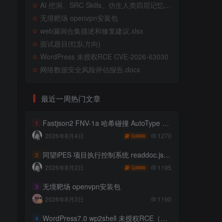
AI 挖洞、SRC Skills、仿生人类四层记忆系统
无境靶场 openvpn安装包
web漏洞合集描述和修复建议.xlsx
面试题目(红队方向)
WordPress 未授权RCE CVE-2026-63030
网络数据安全风险评估报告.docx
最近一周热门文章
Fastjson2 FNV-1a 哈希碰撞 AutoType 绕过远程代码执行
1
1270
2026年8月4日
9999
同望iPES 项目执行控制系统 readdoc.jsp存在任意文件读取
2
1195
2026年8月2日
9999
无境靶场 openvpn安装包
3
2026年8月3日
1190
WordPress7.0 wp2shell 未授权RCE（CVE-2026-63030 CVE-2026-60137）
4