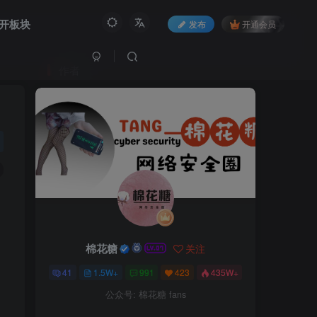
开板块
发布
开通会员
作者
棉花糖
关注
41
1.5W+
991
423
435W+
公众号: 棉花糖 fans