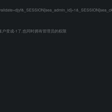
validate=djyf&_SESSION[sea_admin_id]=1&_SESSION[sea_c
员账户变成-1了,也同时拥有管理员的权限