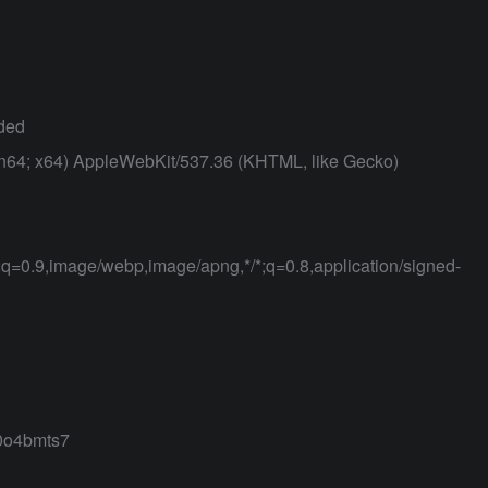
oded
in64; x64) AppleWebKit/537.36 (KHTML, like Gecko)
l;q=0.9,image/webp,image/apng,*/*;q=0.8,application/signed-
0o4bmts7