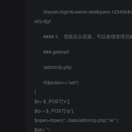
dopost=login&userid=test&pwd=123456&
str]=djyf
#### 3、 登陆后台页面，可以发现管理
### getshell
/admin/ip.php
if($action==”set”)
{
$v= $_POST[‘v’];
$ip = $_POST[‘ip’];
$open=fopen(“../data/admin/ip.php”,”w” );
$str=’
“;