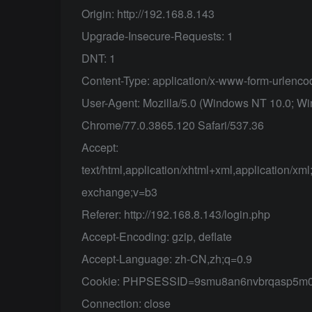
Origin: http://192.168.8.143
Upgrade-Insecure-Requests: 1
DNT: 1
Content-Type: application/x-www-form-urlenc
User-Agent: Mozilla/5.0 (Windows NT 10.0; W
Chrome/77.0.3865.120 Safari/537.36
Accept:
text/html,application/xhtml+xml,application/xm
exchange;v=b3
Referer: http://192.168.8.143/login.php
Accept-Encoding: gzip, deflate
Accept-Language: zh-CN,zh;q=0.9
Cookie: PHPSESSID=9smu8an6nvbrqasp5m
Connection: close