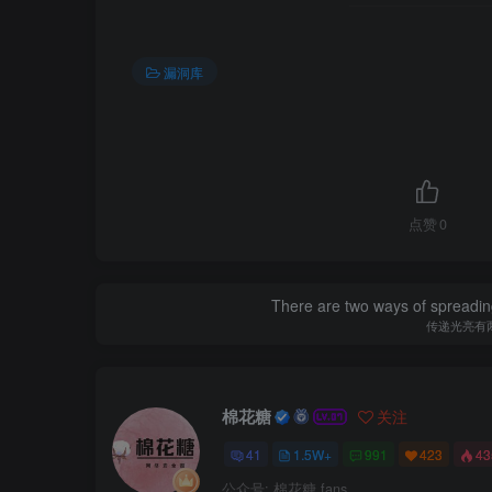
漏洞库
点赞
0
There are two ways of spreading l
传递光亮有
棉花糖
关注
41
1.5W+
991
423
4
公众号: 棉花糖 fans