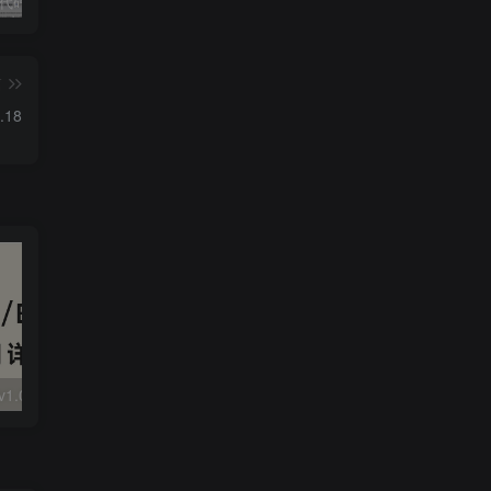
独家!超强代码审计工具上线！免费会员等你来嫖！
2025 hw 有poc的漏洞集合
技术文章投稿兑换会员规则
篇
.18
大华 evo-runs/v1.0/receive RCE
FineReport 帆软报表前台远程代码执行
wps 远程代码