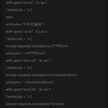
with open(“ok.txt”, ‘a’) as f:
f.write(urls + ‘\n’)
else:
print(urls+”不存在漏洞”)
with open(“no.txt”, ‘a’) as f:
f.write(urls + ‘\n’)
except requests.exceptions.HTTPError:
print(urls+” –HTTPError”)
with open(“error.txt”, ‘a’) as f:
f.write(urls + ‘\n’)
except requests.exceptions.ConnectionError:
print(urls+” –ConnectionError”)
with open(“error.txt”, ‘a’) as f:
f.write(urls + ‘\n’)
except requests.exceptions.Timeout: