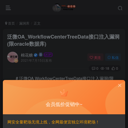
首页
漏洞库
正文
泛微OA_WorkflowCenterTreeData接口注入漏洞
(限oracle数据库)
棉花糖
关注
私信
2021年7月15日发布
0
18
0
# 泛微OA WorkflowCenterTreeData接口注入漏洞(限
oracle数据库)
===========
会员低价促销中~
一、漏洞简介
网安全量靶场无境上线，全网最便宜独立环境靶场！
————