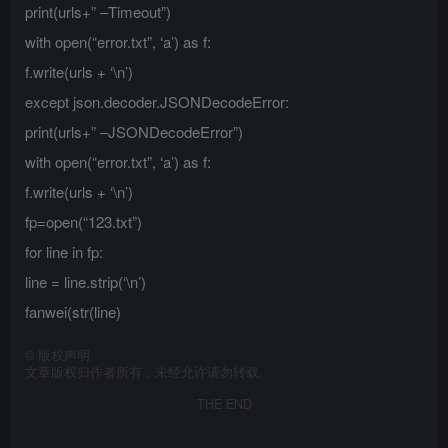
print(urls+” –Timeout”)
with open(“error.txt”, ‘a’) as f:
f.write(urls + ‘\n’)
except json.decoder.JSONDecodeError:
print(urls+” –JSONDecodeError”)
with open(“error.txt”, ‘a’) as f:
f.write(urls + ‘\n’)
fp=open(“123.txt”)
for line in fp:
line = line.strip(‘\n’)
fanwei(str(line)
©
版权声明
文章版权归作者所有，未经允许请勿转载。
THE END