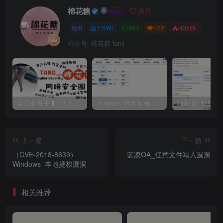
棉花糖
关注
0
1.5W+
991
422
435W+
公众号: 棉花糖 fans
会员必看手册（1.9.0版本 26.4.5更新）
mingdon 明动 burp插件0.2.6版本 本地时间校验去除版
上一篇
下一篇
（CVE-2018-8639）
蓝凌OA_任意文件写入漏洞
Windows_本地提权漏洞
相关推荐