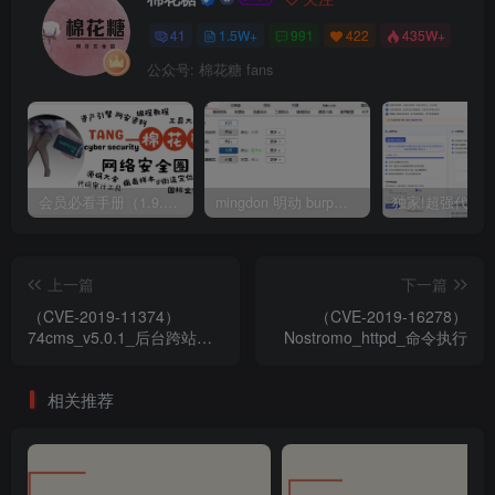
41
1.5W+
991
422
435W+
公众号: 棉花糖 fans
会员必看手册（1.9.0版本 26.4.5更新）
mingdon 明动 burp插件0.2.6版本 本地时间校验去除版
上一篇
下一篇
（CVE-2019-11374）
（CVE-2019-16278）
74cms_v5.0.1_后台跨站请
Nostromo_httpd_命令执行
求伪造(CSRF)漏洞
相关推荐