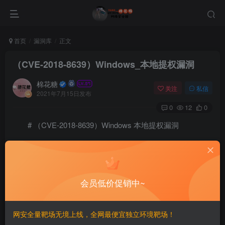
首页
漏洞库
正文
（CVE-2018-8639）Windows_本地提权漏洞
棉花糖
关注
私信
2021年7月15日发布
0
12
0
# （CVE-2018-8639）Windows 本地提权漏洞
#### 描述
这个漏洞属于未正确处理窗口类成员对象导致的Double-
会员低价促销中~
free类型本地权限提升漏洞
网安全量靶场无境上线，全网最便宜独立环境靶场！
#### 影响版本