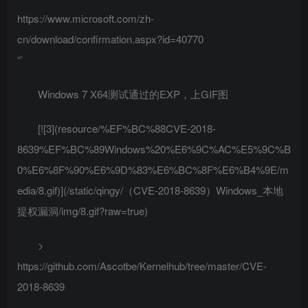
https://www.microsoft.com/zh-
cn/download/confirmation.aspx?id=40770
“`
Windows 7 X64测试通过的EXP，上GIF图
[![3](resource/%EF%BC%88CVE-2018-
8639%EF%BC%89Windows%20%E6%9C%AC%E5%9C%B
0%E6%8F%90%E6%9D%83%E6%BC%8F%E6%B4%9E/m
edia/8.gif)](/static/qingy/（CVE-2018-8639）Windows_本地
提权漏洞/img/8.gif?raw=true)
>
https://github.com/Ascotbe/Kernelhub/tree/master/CVE-
2018-8639