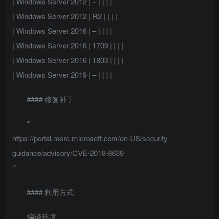
| Windows Server 2012 | – | | | |
| Windows Server 2012 | R2 | | | |
| Windows Server 2016 | – | | | |
| Windows Server 2016 | 1709 | | | |
| Windows Server 2016 | 1803 | | | |
| Windows Server 2019 | – | | | |
#### 修复补丁
“`
https://portal.msrc.microsoft.com/en-US/security-
guidance/advisory/CVE-2018-8639
“`
#### 利用方式
编译环境