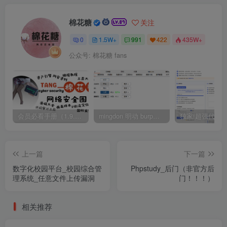
棉花糖
关注
0
1.5W+
991
422
435W+
公众号: 棉花糖 fans
会员必看手册（1.9.0版本 26.4.5更新）
mingdon 明动 burp插件0.2.6版本 本地时间校验去除版
上一篇
下一篇
数字化校园平台_校园综合管
Phpstudy_后门（非官方后
理系统_任意文件上传漏洞
门！！！）
相关推荐