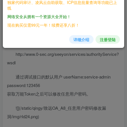
独家代码审计、凌风云自助获取、ICP信息批量查询等功能已上
————
线
网络安全从拥有一个资源大全开始！
致远OA A8
现在购买仅需99元一年！续费还享八折！
三、复现过程
详细介绍
注册登陆
————
http://www.0-sec.org/seeyon/services/authorityService?
wsdl
通过调试接口的默认用户 userName:service-admin
password:123456
获取万能Token之后可以修改任意用户密码。
![](/static/qingy/致远OA_A8_任意用户密码修改漏
洞/img/rId24.png)