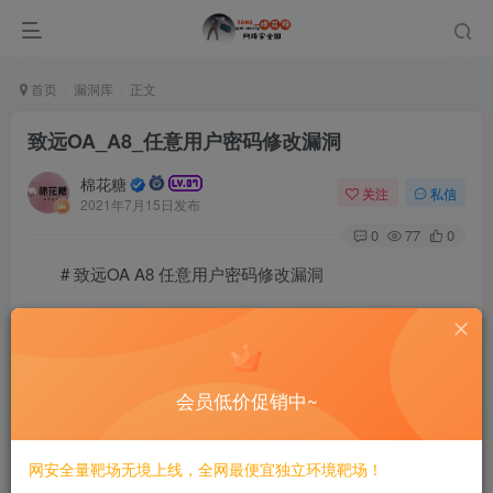
首页
漏洞库
正文
致远OA_A8_任意用户密码修改漏洞
棉花糖
关注
私信
2021年7月15日发布
0
77
0
# 致远OA A8 任意用户密码修改漏洞
==============================
一、漏洞简介
会员低价促销中~
————
网安全量靶场无境上线，全网最便宜独立环境靶场！
二、漏洞影响