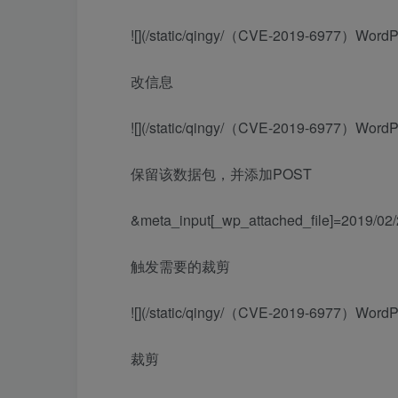
![](/static/qingy/（CVE-2019-6977）WordPr
改信息
![](/static/qingy/（CVE-2019-6977）WordPr
保留该数据包，并添加POST
&meta_input[_wp_attached_file]=2019/02/2-4
触发需要的裁剪
![](/static/qingy/（CVE-2019-6977）WordPr
裁剪