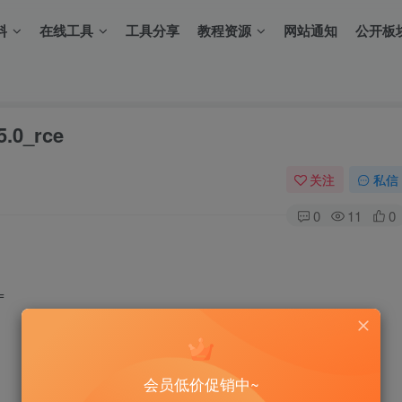
料
在线工具
工具分享
教程资源
网站通知
公开板
.0_rce
关注
私信
0
11
0
=
会员低价促销中~