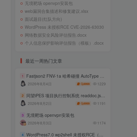
无境靶场 openvpn安装包
web漏洞合集描述和修复建议.xlsx
面试题目(红队方向)
WordPress 未授权RCE CVE-2026-63030
网络数据安全风险评估报告.docx
个人信息保护影响评估报告（模板）.docx
最近一周热门文章
Fastjson2 FNV-1a 哈希碰撞 AutoType 绕过远程代码执行
1
1229
2026年8月4日
9999
同望iPES 项目执行控制系统 readdoc.jsp存在任意文件读取
2
1191
2026年8月2日
9999
无境靶场 openvpn安装包
3
2026年8月3日
1174
WordPress7.0 wp2shell 未授权RCE（CVE-2026-63030 CVE-2026-60137）
4