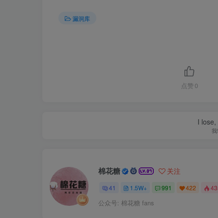
漏洞库
点赞
0
I lose,
我
棉花糖
关注
41
1.5W+
991
422
4
公众号: 棉花糖 fans