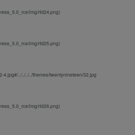
ess_5.0_rce/img/rId24.png)
ess_5.0_rce/img/rId25.png)
.jpg#/../../../../themes/twentynineteen/32.jpg
ess_5.0_rce/img/rId26.png)