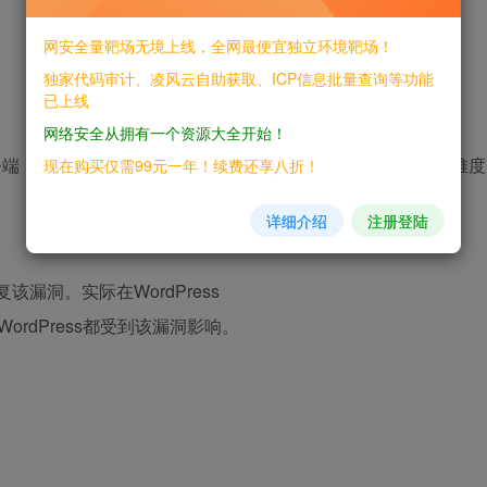
网安全量靶场无境上线，全网最便宜独立环境靶场！
独家代码审计、凌风云自助获取、ICP信息批量查询等功能
已上线
网络安全从拥有一个资源大全开始！
的服务端，后端图片处理库为gd/imagick都受到影响，只不过利用难度
现在购买仅需99元一年！续费还享八折！
详细介绍
注册登陆
复该漏洞。实际在WordPress
0.0的WordPress都受到该漏洞影响。