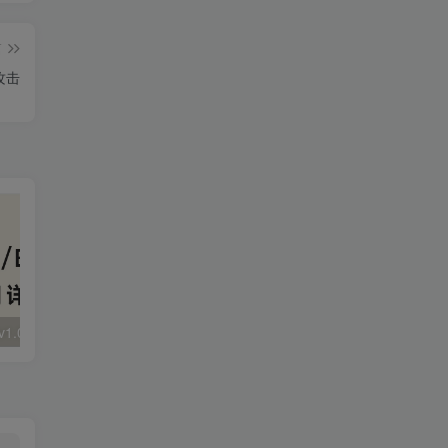
篇
攻击
大华 evo-runs/v1.0/receive RCE
FineReport 帆软报表前台远程代码执行
wps 远程代码