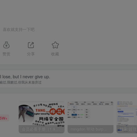
喜欢就支持一下吧
赞赏
分享
收藏
 I lose, but I never give up.
输过,我败过,但我从未放弃过
35W+
会员必看手册（1.9.0版本 26.4.5更新）
mingdon 明动 burp插件0.2.6版本 本地时间校验去除版