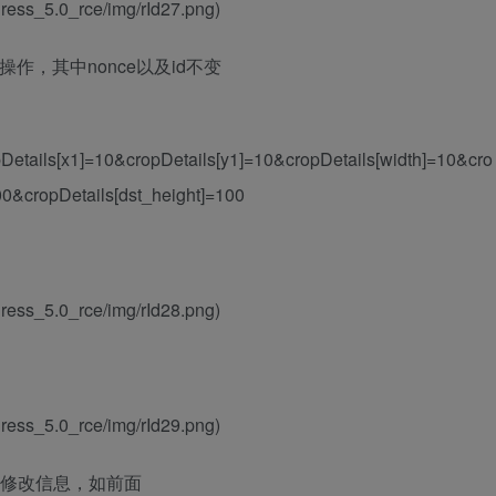
ess_5.0_rce/img/rId27.png)
作，其中nonce以及id不变
tails[x1]=10&cropDetails[y1]=10&cropDetails[width]=10&cro
00&cropDetails[dst_height]=100
ess_5.0_rce/img/rId28.png)
ess_5.0_rce/img/rId29.png)
再次修改信息，如前面