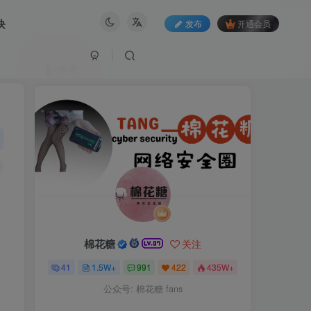
块
发布
开通会员
作者
棉花糖
关注
41
1.5W+
991
422
435W+
公众号: 棉花糖 fans