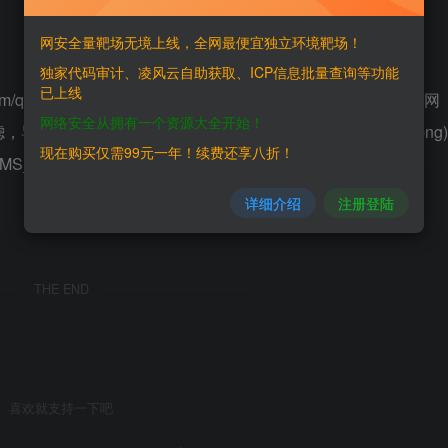
网安全量靶场无境上线，全网最便宜独立环境靶场！
独家代码审计、凌风云自助获取、ICP信息批量查询等功能
已上线
tee.com/qingzhanwang/kpcms ## 漏洞复现 漏洞出现在登录后台的网
网络安全从拥有一个资源大全开始！
[](/static/qingy/快排CMS_后台XSS漏洞/img/1.png)
现在购买仅需99元一年！续费还享八折！
S_后台XSS漏洞/img/2.png) ![](/static/qingy/快排CMS_后台
详细介绍
注册登陆
THE END
喜欢就支持一下吧