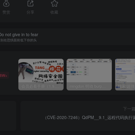
赞赏
分享
收藏
Do not give in to fear
别在恐惧面前低下你的头
36W+
会员必看手册（1.9.0版本 26.4.5更新）
mingdon 明动 burp插件0.2.6版本 本地时间校验去除版
下一
（CVE-2020-7246）QdPM__9.1_远程代码执