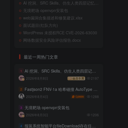
AI 挖洞、SRC Skills、仿生人类四层记忆系统
无境靶场 openvpn安装包
web漏洞合集描述和修复建议.xlsx
面试题目(红队方向)
WordPress 未授权RCE CVE-2026-63030
网络数据安全风险评估报告.docx
最近一周热门文章
AI 挖洞、SRC Skills、仿生人类四层记忆系统
1
2026年8月8日
2197
会员专属
Fastjson2 FNV-1a 哈希碰撞 AutoType 绕过远程代码执行
2
1288
2026年8月4日
9999
无境靶场 openvpn安装包
3
2026年8月3日
1206
报装系统智能平台fileDownload存在任意文件读取
4