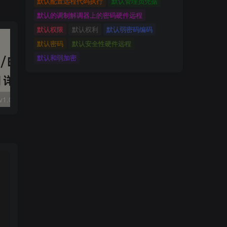
默认配置远程代码执行
默认管理员凭据
默认的调制解调器上的密码硬件远程
默认权限
默认权利
默认弱密码编码
默认密码
默认安全性硬件远程
默认和弱加密
大华 evo-runs/v1.0/receive RCE
FineReport 帆软报表前台远程代码执行
wps 远程代码