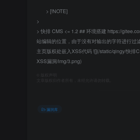
> [!NOTE]
>
> 快排 CMS <= 1.2 ## 环境搭建 https://gi
站编辑的位置，由于没有对输出的字符进行过滤，导致XSS !
主页版权处嵌入XSS代码 ![](/static/qingy/快排CM
XSS漏洞/img/3.png)
©
版权声明
文章版权归作者所有，未经允许请勿转载。
漏洞库