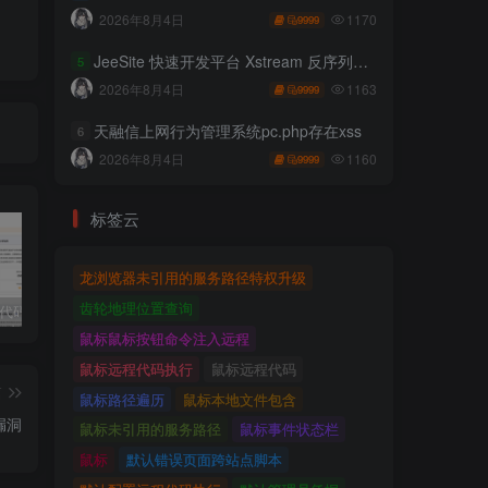
1170
2026年8月4日
9999
JeeSite 快速开发平台 Xstream 反序列化RCE
5
1163
2026年8月4日
9999
天融信上网行为管理系统pc.php存在xss
6
1160
2026年8月4日
9999
标签云
龙浏览器未引用的服务路径特权升级
齿轮地理位置查询
独家!超强代码审计工具上线！免费会员等你来嫖！
2025 hw 有poc的漏洞集合
技术文章投稿兑换会员规则
鼠标鼠标按钮命令注入远程
鼠标远程代码执行
鼠标远程代码
篇
鼠标路径遍历
鼠标本地文件包含
行漏洞
鼠标未引用的服务路径
鼠标事件状态栏
鼠标
默认错误页面跨站点脚本