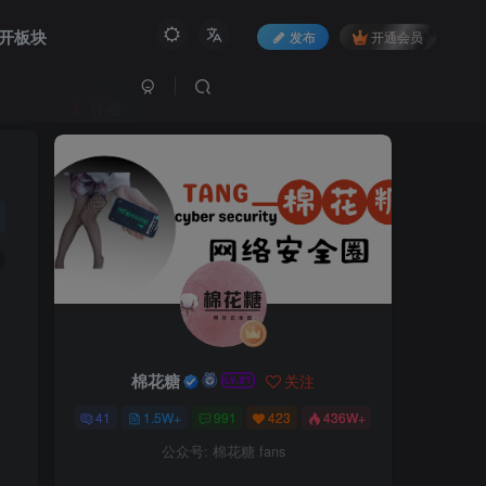
开板块
发布
开通会员
作者
棉花糖
关注
41
1.5W+
991
423
436W+
公众号: 棉花糖 fans