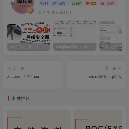
41
1.5W+
991
423
435W+
公众号: 棉花糖 fans
会员必看手册（1.9.0版本 26.4.5更新）
mingdon 明动 burp插件0.2.6版本 本地时间校验去除版
上一篇
下一篇
Zzzcms_1.75_ssrf
IonizeCMS_sql注入
相关推荐