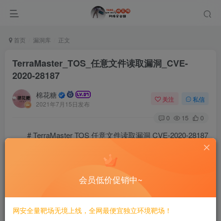
首页
漏洞库
正文
TerraMaster_TOS_任意文件读取漏洞_CVE-
2020-28187
棉花糖
关注
私信
2021年7月15日发布
0
15
0
# TerraMaster TOS 任意文件读取漏洞 CVE-2020-28187
## 漏洞描述
会员低价促销中~
TerraMaster TOS <= 4.2.06中的多个目录遍历漏洞允许
远程身份验证的攻击者通过/tos/index.php?editor/fileGet路径
网安全量靶场无境上线，全网最便宜独立环境靶场！
下的filename参数、 /include/ajax/logtable.php路径下的Event