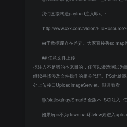
我们直接构造payload注入即可：
`http://www.xxx.com//vision/FileResou
由于数据库存在差异。大家直接丢sqlmap
## 任意文件上传
挖注入不是我的本来目的，任何以渗透测试为目
继续寻找涉及文件操作的相关代码。PS:此处踩
处上传接口UploadImageServlet。跟进看看
![](/static/qingy/SmartBi全版本_SQl
如果type不为download和view则进入uplo