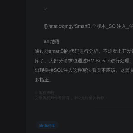
“`
![](/static/qingy/SmartBi全版本_SQl
## 结语
通过对smartBI的代码进行分析。不难看出
库了。大部分请求也通过RMIServlet进
出现拼接SQL注入这种写法着实不应该。这篇
多指正。
©
版权声明
文章版权归作者所有，未经允许请勿转载。
漏洞库