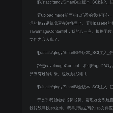
![](/static/qingy/SmartBi全版本_SQl
看uploadImage前面的代码看的我
码的执行逻辑我写在注释里了。看到base6
saveImageContent时，我的心一凉
文件内容入库了。
![](/static/qingy/SmartBi全版本_SQl
跟进saveImageContent，看到P
算没有过滤后缀。也没办法利用。
![](/static/qingy/SmartBi全版本_SQl
于是乎我就继续找呀找呀。发现这套系统百
我转战寻找jsp文件。我寻思独立写的jsp文