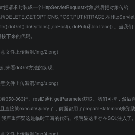
let把请求封装成一个HttpServletRequest对象,然后把对象传给
TE,GET,OPTIONS,POST,PUT和TRACE,在HttpServlet
(),doOptions(),doPost(), doPut()和doTrace().。当我们
解接下来的代码。
注入_任意文件上传漏洞/img/2.png)
来看doGet方法的实现。
注入_任意文件上传漏洞/img/3.png)
-363行。resID通过getParameter获取。我们可控，然后
executeQuery了，前面都用了prepareStatement来预
呢。我严重怀疑这是临时工写的代码。很明显这里存在SQL注入了
注入_任意文件上传漏洞/img/4.png)