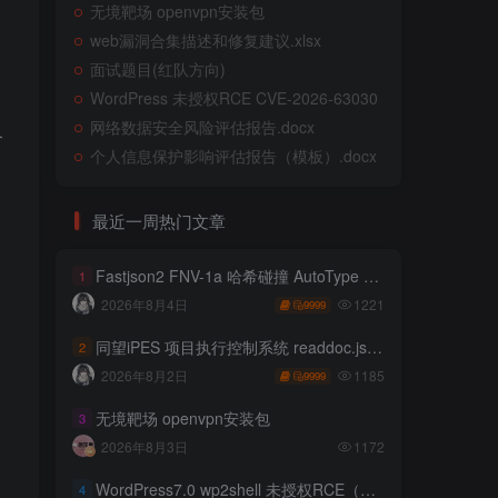
无境靶场 openvpn安装包
web漏洞合集描述和修复建议.xlsx
。
面试题目(红队方向)
WordPress 未授权RCE CVE-2026-63030
网络数据安全风险评估报告.docx
个
个人信息保护影响评估报告（模板）.docx
最近一周热门文章
Fastjson2 FNV-1a 哈希碰撞 AutoType 绕过远程代码执行
1
1221
2026年8月4日
9999
同望iPES 项目执行控制系统 readdoc.jsp存在任意文件读取
2
1185
2026年8月2日
9999
无境靶场 openvpn安装包
3
2026年8月3日
1172
WordPress7.0 wp2shell 未授权RCE（CVE-2026-63030 CVE-2026-60137）
4