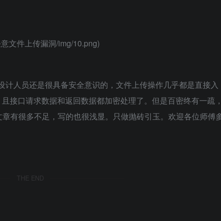
注入_任意文件上传漏洞/img/10.png)
开发设计人员还是很具备安全意识的，文件上传操作几乎都是直接入
行处理。且接口请求数据和返回数据都加密处理了。但是百密终有一疏
文章有很多不足，写的也很浅显。只做抛砖引玉。欢迎各位师傅
THE END