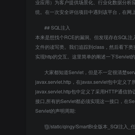
业应用）为客户提供场景化、行业化数据分析
统。在一次安全评估项目中遇到该平台，在网
## SQL注入
本来是想找个RCE的漏洞。但发现存在SQL注入。打
文件的读写类。我们追踪到class，然后看下类
实现http的交互。这里简单的阐述一下Servl
大家都知道Servlet，但是不一定很清楚servl
javax.servlet.http，在javax.serv
javax.servlet.http包中定义了采用HTTP通信协议的H
接口,所有的Servlet都必须实现这一接口，在S
Servlet的声明周期:
![](/static/qingy/SmartBi全版本_SQl