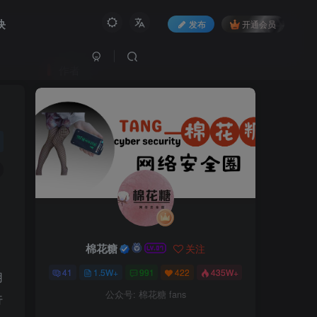
块
发布
开通会员
作者
棉花糖
关注
41
1.5W+
991
422
435W+
用
公众号: 棉花糖 fans
行