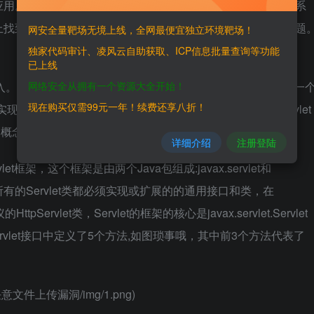
应用。通过官网可知国内大部分银行，央企，部委都部署有该系
上找到相关源码后遂对该平台进行分析审计，挖掘出了一些问题
网安全量靶场无境上线，全网最便宜独立环境靶场！
独家代码审计、凌风云自助获取、ICP信息批量查询等功能
已上线
网络安全从拥有一个资源大全开始！
开web.xml文件。发现一个FileResource类。感觉像是一
现在购买仅需99元一年！续费还享八折！
实现方法，通过浏览代码语法我们可以了解到该系统使用Servlet
et的概念，方便后续理解。
详细介绍
注册登陆
et框架，这个框架是由两个Java包组成:javax.servlet和
let包中定义了所有的Servlet类都必须实现或扩展的的通用接口和类，在
ttpServlet类，Servlet的框架的核心是javax.servlet.Servlet
ervlet接口中定义了5个方法,如图琐事哦，其中前3个方法代表了
注入_任意文件上传漏洞/img/1.png)