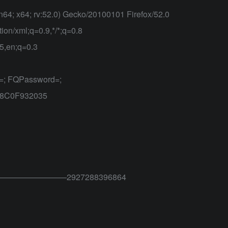
n64; x64; rv:52.0) Gecko/20100101 Firefox/52.0
tion/xml;q=0.9,*/*;q=0.8
5,en;q=0.3
d=; FQPassword=;
8C0F932035
undary=—————————2927288396864