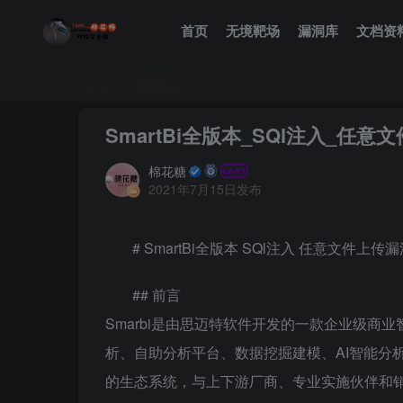
首页
无境靶场
漏洞库
文档资
首页
漏洞库
正文
SmartBi全版本_SQl注入_任意
棉花糖
2021年7月15日发布
# SmartBi全版本 SQl注入 任意文件上传
## 前言
Smarbi是由思迈特软件开发的一款企业级
析、自助分析平台、数据挖掘建模、AI智能分
的生态系统，与上下游厂商、专业实施伙伴和销售