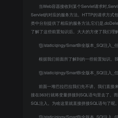
当Web容器接收到某个Servlet请求时,Serv
Servlet的对应的服务方法。HTTP的请求方式包括DELE
类中分别提供了相应的服务方法,它们是,doDelete(),doGet
了解了这些前置知识后。大大的方便了我们理
![](/static/qingy/SmartBi全版本_SQl
根据我们前面所了解到的一些前置知识。我们
![](/static/qingy/SmartBi全版本_SQl
前面一堆巴拉巴拉我们先不讲。我们直接来看353
接在363行就将变量拼接到SQL语句里去了。而且直接就
SQL注入。为啥这里就直接拼接SQL语句了
![](/static/qingy/SmartBi全版本_SQl