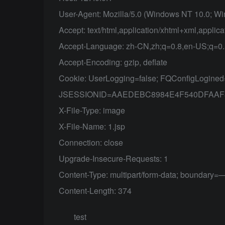
User-Agent: Mozilla/5.0 (Windows NT 10.0; Wi
Accept: text/html,application/xhtml+xml,applica
Accept-Language: zh-CN,zh;q=0.8,en-US;q=0.
Accept-Encoding: gzip, deflate
Cookie: UserLogging=false; FQConfigLogine
JSESSIONID=AAEDEBC8984E4F540DFAAF
X-File-Type: image
X-File-Name: 1.jsp
Connection: close
Upgrade-Insecure-Requests: 1
Content-Type: multipart/form-data; bo
Content-Length: 374
test