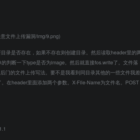
注入_任意文件上传漏洞/img/9.png)
目录是否存在，如果不存在则创建目录。然后读取header里的
一下type是否为image。然后就直接fos.write了。文件落
。一个比后门还要后门的文件上传写法。要不是我看到同目录其他的一些文件我
eader里面添加两个参数。X-File-Name为文件名。POST
1.1