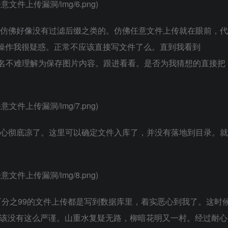
注入_任意文件上传漏洞/img/6.png)
很开心，仿佛好像没有过滤后缀之类的。仿佛任意文件上传就在眼前，代
4的操作我很疑惑。正常不应该直接写文件了么。直到我看到
。根据函数名不难理解为保存图片内容。跟进看看。是否为我猜想的直接把
注入_任意文件上传漏洞/img/7.png)
ageDAO后心彻底凉了。这里可以确定文件入库了，并没有落地到目录。就
注入_任意文件上传漏洞/img/8.png)
分之99的文件上传都是写到数据库里，着实恶心到我了。这时
件应该没有这么严谨。山重水复疑无路，柳暗花明又一村。经过耐心