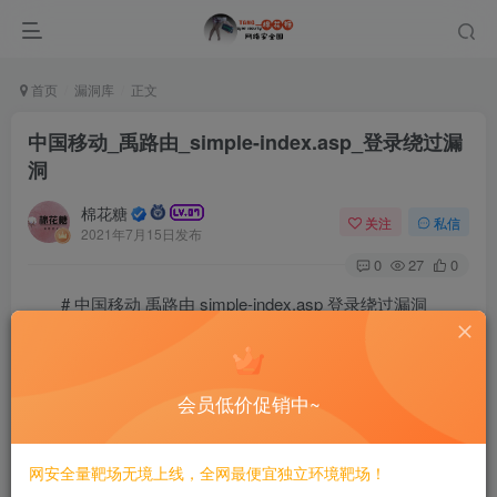
首页
漏洞库
正文
中国移动_禹路由_simple-index.asp_登录绕过漏
洞
棉花糖
关注
私信
2021年7月15日发布
0
27
0
# 中国移动 禹路由 simple-index.asp 登录绕过漏洞
## 漏洞描述
会员低价促销中~
中国移动 禹路由 simple-index.asp 存在登录绕过，可以
查看wifi信息。
网安全量靶场无境上线，全网最便宜独立环境靶场！