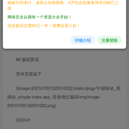
## 漏洞影响
独家代码审计、凌风云自助获取、ICP信息批量查询等功能已上
线
> 中国移动 禹路由
网络安全从拥有一个资源大全开始！
现在购买仅需99元一年！续费还享八折！
## FOFA
详细介绍
注册登陆
> title=”互联世界 物联未来-登录”
## 漏洞复现
登录页面如下
![image-20210705132051022](/static/qingy/中国移动_禹
路由_simple-index.asp_登录绕过漏洞/img/image-
20210705132051022.png)
访问Url