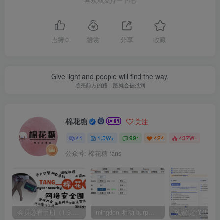
喜欢就支持一下吧
点赞
0
赞赏
分享
收藏
Give light and people will find the way.
照亮前方的路，路就会被找到
棉花糖
关注
41
1.5W+
991
424
437W+
公众号: 棉花糖 fans
会员必看手册（1.9.0版本 26.4.5更新）
mingdon 明动 burp插件0.2.6版本 本地时间校验去除版