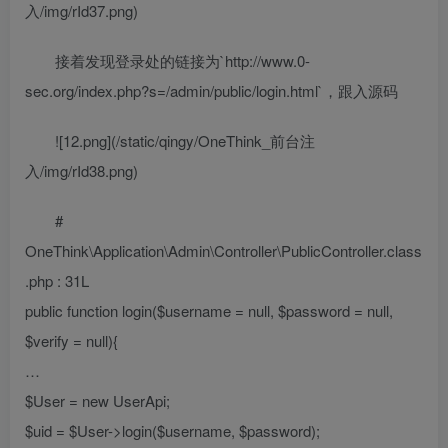
入/img/rId37.png)
接着发现登录处的链接为`http://www.0-
sec.org/index.php?s=/admin/public/login.html`，跟入源码
![12.png](/static/qingy/OneThink_前台注
入/img/rId38.png)
#
OneThink\Application\Admin\Controller\PublicController.class
.php : 31L
public function login($username = null, $password = null,
$verify = null){
…
$User = new UserApi;
$uid = $User->login($username, $password);