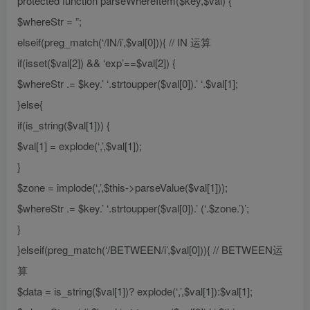
protected function parseWhereItem($key,$val) {
$whereStr = ”;
elseif(preg_match(‘/IN/i’,$val[0])){ // IN 运算
if(isset($val[2]) && ‘exp’==$val[2]) {
$whereStr .= $key.’ ‘.strtoupper($val[0]).’ ‘.$val[1];
}else{
if(is_string($val[1])) {
$val[1] = explode(‘,’,$val[1]);
}
$zone = implode(‘,’,$this->parseValue($val[1]));
$whereStr .= $key.’ ‘.strtoupper($val[0]).’ (‘.$zone.’)’;
}
}elseif(preg_match(‘/BETWEEN/i’,$val[0])){ // BETWEEN运
算
$data = is_string($val[1])? explode(‘,’,$val[1]):$val[1];