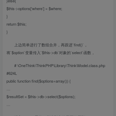
}else{
$this->options[‘where’] = $where;
}
return $this;
}
上边简单进行了数组合并，再跟进`find()`，
将`$option`变量传入`$this->db`对象的`select`函数，
# \OneThink\ThinkPHP\Library\Think\Model.class.php
#624L
public function find($options=array()) {
…
$resultSet = $this->db->select($options);
…