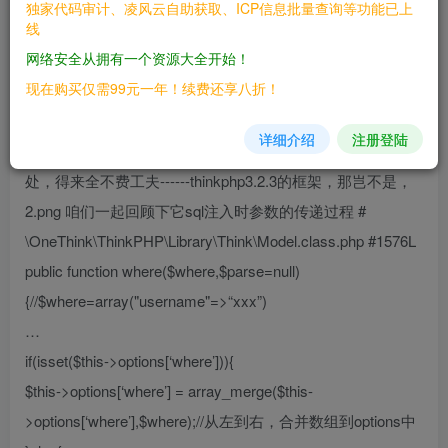
独家代码审计、凌风云自助获取、ICP信息批量查询等功能已上
————
线
网络安全从拥有一个资源大全开始！
OneThink \< 1.1.141212 三、复现过程 ------------ ### 漏
现在购买仅需99元一年！续费还享八折！
洞分析 以`OneThink 1.0.131218`为例，本地搭建起
`one.think` ![1.png](/static/qingy/OneThink_前台注
详细介绍
注册登陆
入/img/rId25.png) 打开源码文件夹，好家伙，踏破铁鞋无觅
处，得来全不费工夫------thinkphp3.2.3的框架，那岂不是，
2.png 咱们一起回顾下它sql注入时参数的传递过程 #
\OneThink\ThinkPHP\Library\Think\Model.class.php #1576L
public function where($where,$parse=null)
{//$where=array("username"=>“xxx”)
…
if(isset($this->options[‘where’])){
$this->options[‘where’] = array_merge($this-
>options[‘where’],$where);//从左到右，合并数组到options中