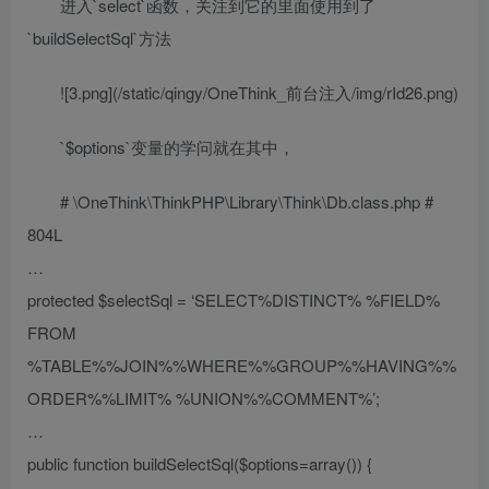
进入`select`函数，关注到它的里面使用到了
`buildSelectSql`方法
![3.png](/static/qingy/OneThink_前台注入/img/rId26.png)
`$options`变量的学问就在其中，
# \OneThink\ThinkPHP\Library\Think\Db.class.php #
804L
…
protected $selectSql = ‘SELECT%DISTINCT% %FIELD%
FROM
%TABLE%%JOIN%%WHERE%%GROUP%%HAVING%%
ORDER%%LIMIT% %UNION%%COMMENT%’;
…
public function buildSelectSql($options=array()) {