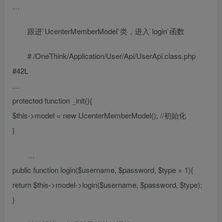
…
跟进`UcenterMemberModel`类，进入`login`函数
# /OneThink/Application/User/Api/UserApi.class.php
#42L
…
protected function _init(){
$this->model = new UcenterMemberModel(); //初始化
}
…
public function login($username, $password, $type = 1){
return $this->model->login($username, $password, $type);
}