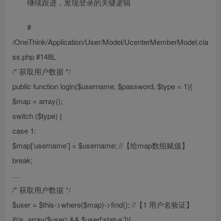
继续跟进，发现登录的关键逻辑
#
/OneThink/Application/User/Model/UcenterMemberModel.cla
ss.php #148L
/* 获取用户数据 */
public function login($username, $password, $type = 1){
$map = array();
switch ($type) {
case 1:
$map[‘username’] = $username; //【给map数组赋值】
break;
…
/* 获取用户数据 */
$user = $this->where($map)->find(); //【1 用户名验证】
if(is_array($user) && $user[‘status’]){