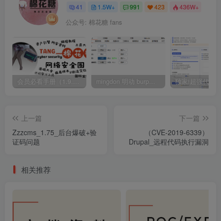
41
1.5W+
991
423
436W+
公众号: 棉花糖 fans
会员必看手册（1.9.0版本 26.4.5更新）
mingdon 明动 burp插件0.2.6版本 本地时间校验去除版
上一篇
下一篇
Zzzcms_1.75_后台爆破+验
（CVE-2019-6339）
证码问题
Drupal_远程代码执行漏洞
相关推荐