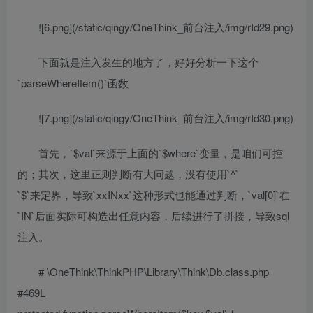
![6.png](/static/qingy/OneThink_前台注入/img/rId29.png)
下面就是注入发生的地方了，好好分析一下这个
`parseWhereItem()`函数
![7.png](/static/qingy/OneThink_前台注入/img/rId30.png)
首先，`$val`来源于上面的`$where`变量，是咱们可控
的；其次，这里正则判断有大问题，没有使用`^`
`$`来定界，导致`xxINxx`这种形式也能通过判断，`val[0]`在
`IN`后面实际可构造出任意内容，后续进行了拼接，导致sql
注入。
# \OneThink\ThinkPHP\Library\Think\Db.class.php
#469L