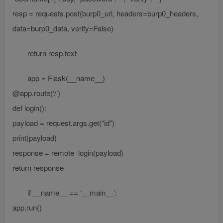
resp = requests.post(burp0_url, headers=burp0_headers,
data=burp0_data, verify=False)
return resp.text
app = Flask(__name__)
@app.route(‘/’)
def login():
payload = request.args.get(“id”)
print(payload)
response = remote_login(payload)
return response
if __name__ == ‘__main__’:
app.run()