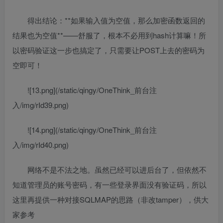
得出结论：**如果输入值为空值，那么加密函数返回的
结果也为空值**——舒服了，根本不必用到hash计算嘛！所
以密码验证这一步也搞定了，只需要让POST上去的密码为
空即可！
![13.png](/static/qingy/OneThink_前台注
入/img/rId39.png)
![14.png](/static/qingy/OneThink_前台注
入/img/rId40.png)
网络不是不法之地。虽然已经可以进后台了，但依然不
知道管理员的账号密码，有一些登录界面没有验证码，所以
这里再提供一种对接SQLMAP的思路（非改tamper），供大
家参考