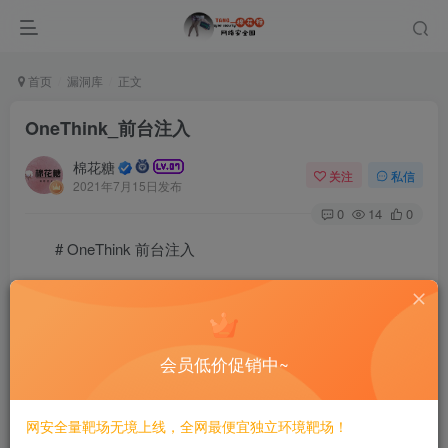
首页
漏洞库
正文
OneThink_前台注入
棉花糖
关注
私信
2021年7月15日发布
0
14
0
# OneThink 前台注入
=================
一、漏洞简介
会员低价促销中~
————
网安全量靶场无境上线，全网最便宜独立环境靶场！
二、漏洞影响