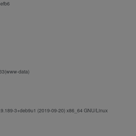
3efb6
=33(www-data)
4.9.189-3+deb9u1 (2019-09-20) x86_64 GNU/Linux