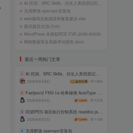
AI 挖洞、SRC Skills、仿生人类四层记忆系统
中
无境靶场 openvpn安装包
web漏洞合集描述和修复建议.xlsx
面试题目(红队方向)
WordPress 未授权RCE CVE-2026-63030
网络数据安全风险评估报告.docx
最近一周热门文章
AI 挖洞、SRC Skills、仿生人类四层记忆系统
1
2026年8月8日
1850
会员专属
Fastjson2 FNV-1a 哈希碰撞 AutoType 绕过远程代码执行
2
1276
2026年8月4日
9999
同望iPES 项目执行控制系统 readdoc.jsp存在任意文件读取
3
1195
2026年8月2日
9999
无境靶场 openvpn安装包
4