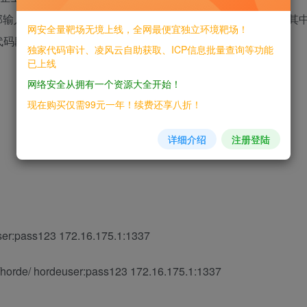
于外部输入数据构造代码段的过程中，网络系统或产品未正确过滤其
网安全量靶场无境上线，全网最便宜独立环境靶场！
代码段，修改网络系统或组件的预期的执行控制流。
独家代码审计、凌风云自助获取、ICP信息批量查询等功能
已上线
网络安全从拥有一个资源大全开始！
现在购买仅需99元一年！续费还享八折！
详细介绍
注册登陆
user:pass123 172.16.175.1:1337
/horde/ hordeuser:pass123 172.16.175.1:1337