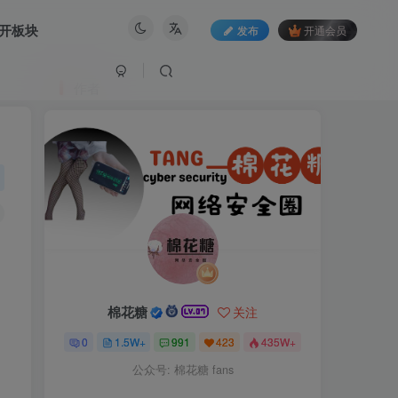
开板块
发布
开通会员
作者
棉花糖
关注
0
1.5W+
991
423
435W+
公众号: 棉花糖 fans