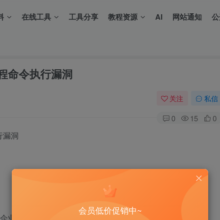
料
在线工具
工具分享
教程资源
AI
网站通知
公
l_远程命令执行漏洞
关注
私信
0
15
0
执行漏洞
会员低价促销中~
业级通信套件。Horde Groupware