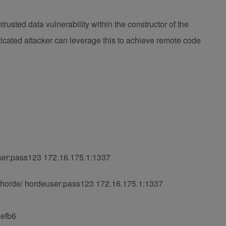
ntrusted data vulnerability within the constructor of the
icated attacker can leverage this to achieve remote code
user:pass123 172.16.175.1:1337
/horde/ hordeuser:pass123 172.16.175.1:1337
3efb6