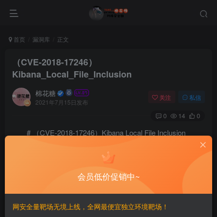
首页
漏洞库
正文
（CVE-2018-17246）
Kibana_Local_File_Inclusion
棉花糖
关注
私信
2021年7月15日发布
0
14
0
# （CVE-2018-17246）Kibana Local File Inclusion
=====
会员低价促销中~
一、漏洞简介
————
网安全量靶场无境上线，全网最便宜独立环境靶场！