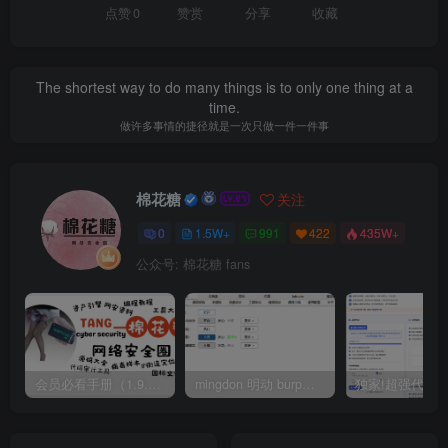
点赞
0
赞赏
分享
收藏
The shortest way to do many things is to only one thing at a
time.
做许多事情的捷径就是一次只做一件一件事
棉花糖
关注
0
1.5W+
991
422
435W+
公众号: 棉花糖 fans
会员必看手册（1.9.0版本 26.4.5更新）
mingdon 明动 burp插件0.2.6版本 本地时间校验去除版