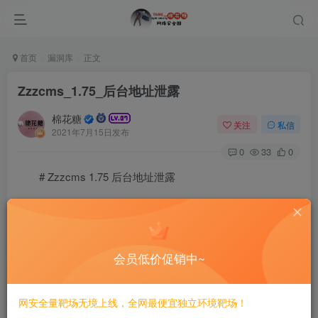
首页
漏洞库
正文
Zzzcms_1.75_后台地址泄露
棉花糖
关注
私信
2021年7月15日发布
0
33
0
# Zzzcms 1.75 后台地址泄露
========================
一、漏洞简介
会员低价促销中~
————
网安全量靶场无境上线，全网最便宜独立环境靶场！
二、漏洞影响