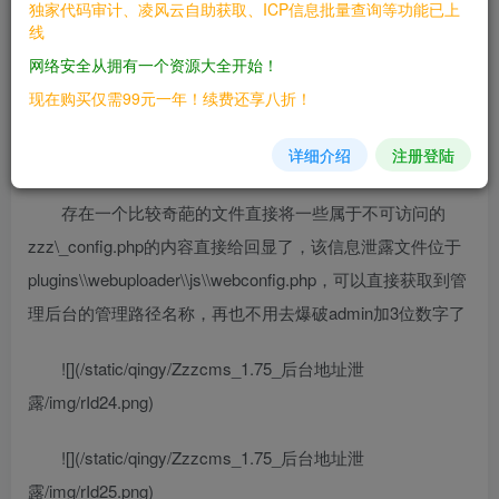
独家代码审计、凌风云自助获取、ICP信息批量查询等功能已上
————
线
网络安全从拥有一个资源大全开始！
Zzzcms 1.75
现在购买仅需99元一年！续费还享八折！
三、复现过程
详细介绍
注册登陆
————
存在一个比较奇葩的文件直接将一些属于不可访问的
zzz\_config.php的内容直接给回显了，该信息泄露文件位于
plugins\\webuploader\\js\\webconfig.php，可以直接获取到管
理后台的管理路径名称，再也不用去爆破admin加3位数字了
![](/static/qingy/Zzzcms_1.75_后台地址泄
露/img/rId24.png)
![](/static/qingy/Zzzcms_1.75_后台地址泄
露/img/rId25.png)