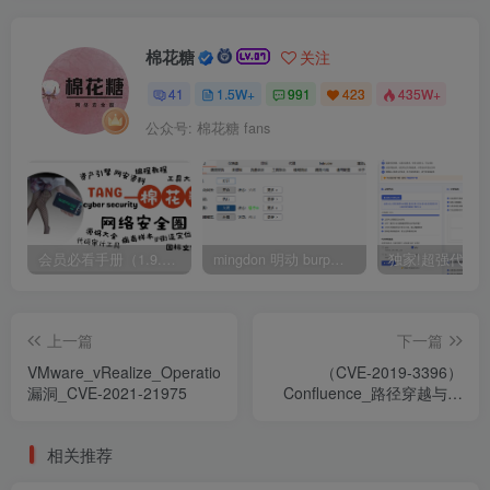
棉花糖
关注
41
1.5W+
991
423
435W+
公众号: 棉花糖 fans
会员必看手册（1.9.0版本 26.4.5更新）
mingdon 明动 burp插件0.2.6版本 本地时间校验去除版
上一篇
下一篇
VMware_vRealize_Operations_Manager_SSRF
（CVE-2019-3396）
漏洞_CVE-2021-21975
Confluence_路径穿越与命
令执行漏洞
相关推荐