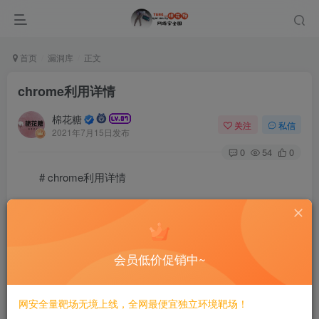
首页
漏洞库
正文
chrome利用详情
棉花糖
关注
私信
2021年7月15日发布
0
54
0
# chrome利用详情
“`
2、打开cobaltstrike，设置一个监听http或https的都可以
会员低价促销中~
https的相对稳定，这里使用http
网安全量靶场无境上线，全网最便宜独立环境靶场！
3、使用cs生成payload，监听器选择上一步生成的，输