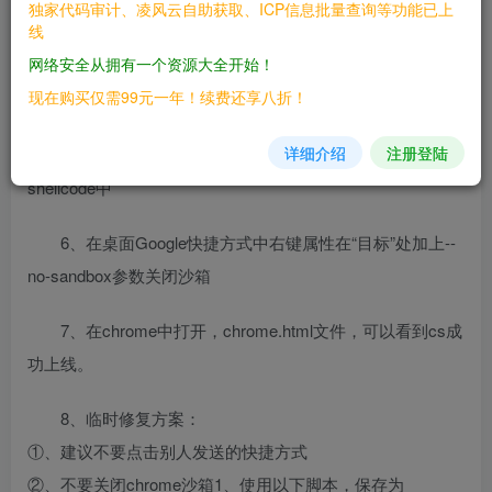
独家代码审计、凌风云自助获取、ICP信息批量查询等功能已上
出选择C，然后勾选上X64 payload。
线
网络安全从拥有一个资源大全开始！
4、打开生成的payload取出 shellcode 部分 使用全局替
现在购买仅需99元一年！续费还享八折！
换功能将“\”为改为 “,0”。
详细介绍
注册登陆
5、将替换好的shellcode拿出来放入到chrome.html中的
shellcode中
6、在桌面Google快捷方式中右键属性在“目标”处加上--
no-sandbox参数关闭沙箱
7、在chrome中打开，chrome.html文件，可以看到cs成
功上线。
8、临时修复方案：
①、建议不要点击别人发送的快捷方式
②、不要关闭chrome沙箱1、使用以下脚本，保存为