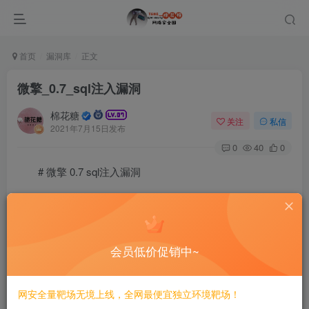
首页
漏洞库
正文
微擎_0.7_sql注入漏洞
棉花糖
关注
私信
2021年7月15日发布
0
40
0
# 微擎 0.7 sql注入漏洞
====================
一、漏洞简介
会员低价促销中~
————
网安全量靶场无境上线，全网最便宜独立环境靶场！
二、漏洞影响