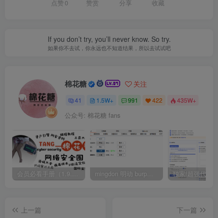
点赞
0
赞赏
分享
收藏
If you don’t try, you’ll never know. So try.
如果你不去试，你永远也不知道结果，所以去试试吧
棉花糖
关注
41
1.5W+
991
422
435W+
公众号: 棉花糖 fans
会员必看手册（1.9.0版本 26.4.5更新）
mingdon 明动 burp插件0.2.6版本 本地时间校验去除版
上一篇
下一篇