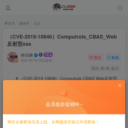
首页
漏洞库
正文
（CVE-2019-10846）Computrols_CBAS_Web
反射型xss
棉花糖
关注
私信
2021年7月15日发布
0
18
0
# （CVE-2019-10846）Computrols CBAS Web反射型
xss
======
会员低价促销中~
一、漏洞简介
网安全量靶场无境上线，全网最便宜独立环境靶场！
————