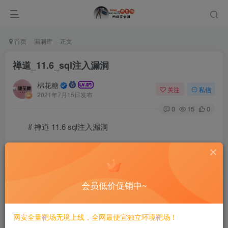
首页
漏洞库
正文
禅道_11.6_sql注入漏洞
棉花糖
关注
私信
2021年7月15日发布
0
15
0
# 禅道 11.6 sql注入漏洞
=====================
一、漏洞简介
会员低价促销中~
————
网安全量靶场无境上线，全网最便宜独立环境靶场！
禅道项目管理软件是一款国产的，基于LGPL协议，开源