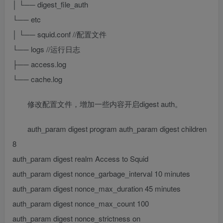
│ └── digest_file_auth
└── etc
│ └── squid.conf //配置文件
└── logs //运行日志
├── access.log
└── cache.log
修改配置文件，增加一些内容开启digest auth。
auth_param digest program
auth_param digest children
8
auth_param digest realm Access to Squid
auth_param digest nonce_garbage_interval 10 minutes
auth_param digest nonce_max_duration 45 minutes
auth_param digest nonce_max_count 100
auth_param digest nonce_strictness on