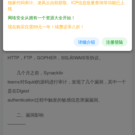
独家代码审计、凌风云自助获取、ICP信息批量查询等功能已上
自客户端的请求并适当地处理这些请求。例如，如果一个人
线
想下载一web页面，他请求Squid为他取得这个页面。Squid
网络安全从拥有一个资源大全开始！
随之连接到远程服务器并向这个页面发出请求。然后，Squid
现在购买仅需99元一年！续费还享八折！
显式地聚集数据到客户端机器，而且同时复制一份。当下一
次有人需要同一页面时，Squid可以简单地从磁盘中读到它，
详细介绍
注册登陆
那样数据迅即就会传输到客户机上。当前的Squid可以处理
HTTP，FTP，GOPHER，SSL和WAIS等协议。
几个月之前，Synacktiv
teams对Squid的源码进行审计，发现了几个漏洞，其中一个
是在Digest
authentication过程中触发的敏感信息泄漏漏洞。
二、漏洞影响
————