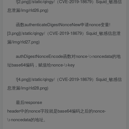
![2.png](/static/qingy/（CVE-2019-18679）Squid_敏感信
息泄漏/img/rId26.png)
函数authenticateDigestNonceNew申请nonce变量!
[3.png](/static/qingy/（CVE-2019-18679）Squid_敏感信息泄
漏/img/rId27.png)
authDigestNonceEncode函数对nonce-\>noncedata的地
址base64编码，赋值给nonce-\>key
![4.png](/static/qingy/（CVE-2019-18679）Squid_敏感信
息泄漏/img/rId28.png)
最后response
header中的nonce字段就是base64编码之后的nonce-
\>noncedata的地址。