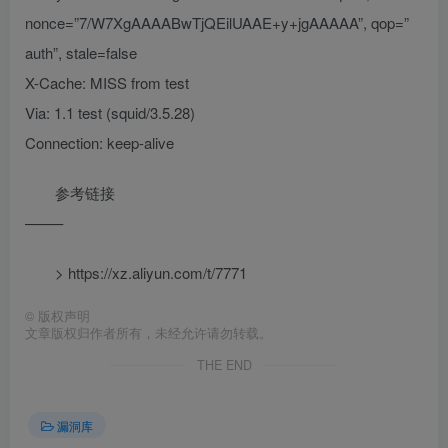
nonce=”7/W7XgAAAABwTjQEilUAAE+y+jgAAAAA”, qop=”
auth”, stale=false
X-Cache: MISS from test
Via: 1.1 test (squid/3.5.28)
Connection: keep-alive
参考链接
——–
> https://xz.aliyun.com/t/7771
©
版权声明
文章版权归作者所有，未经允许请勿转载。
THE END
漏洞库