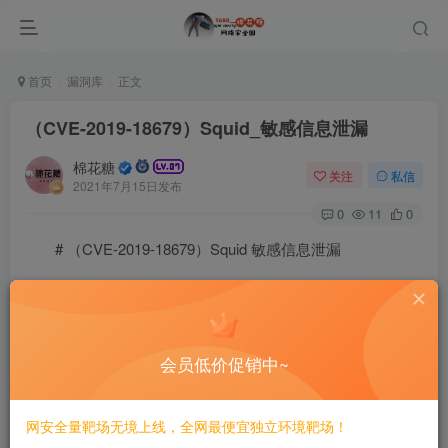
首页
漏洞库
正文
（CVE-2019-18679）Squid_敏感信息泄漏
棉花糖
关注
私信
2021年7月15日发布
0
11
0
# （CVE-2019-18679）Squid 敏感信息泄漏
====================================
一、漏洞简介
会员低价促销中~
————
网安全量靶场无境上线，全网最便宜独立环境靶场！
Squid是一个开源的高性能的代理缓存服务器。它接受来