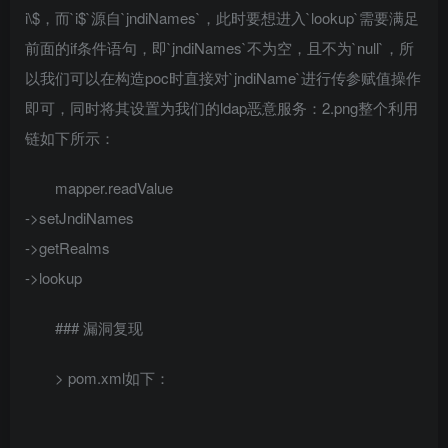
i\$，而`i$`源自`jndiNames`，此时要想进入`lookup`需要满足
前面的if条件语句，即`jndiNames`不为空，且不为`null`，所
以我们可以在构造poc时直接对`jndiName`进行传参赋值操作
即可，同时将其设置为我们的ldap恶意服务：2.png整个利用
链如下所示：
mapper.readValue
->setJndiNames
->getRealms
->lookup
### 漏洞复现
> pom.xml如下：