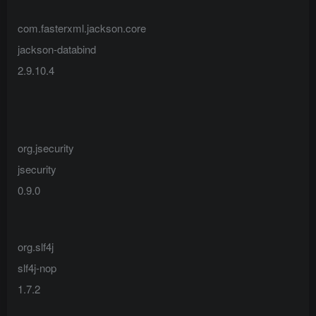
com.fasterxml.jackson.core
jackson-databind
2.9.10.4
org.jsecurity
jsecurity
0.9.0
org.slf4j
slf4j-nop
1.7.2