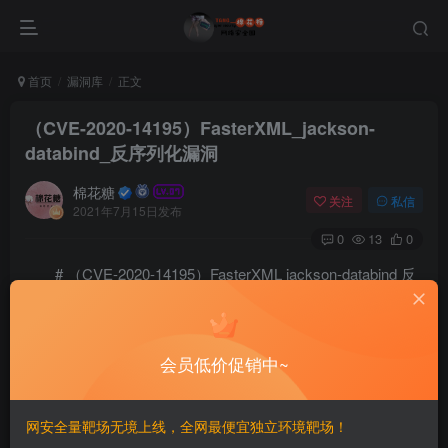
首页
漏洞库
正文
（CVE-2020-14195）FasterXML_jackson-
databind_反序列化漏洞
棉花糖
关注
私信
2021年7月15日发布
0
13
0
# （CVE-2020-14195）FasterXML jackson-databind 反
序列化漏洞
=================
会员低价促销中~
一、漏洞简介
网安全量靶场无境上线，全网最便宜独立环境靶场！
————