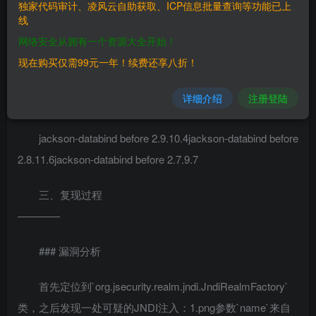
独家代码审计、凌风云自助获取、ICP信息批量查询等功能已上
线
**利用条件**开启`enableDefaultTyping()`使用了
网络安全从拥有一个资源大全开始！
`org.jsecurity.realm.jndi.JndiRealmFactory`第三方依赖
现在购买仅需99元一年！续费还享八折！
二、漏洞影响
详细介绍
注册登陆
————
jackson-databind before 2.9.10.4jackson-databind before
2.8.11.6jackson-databind before 2.7.9.7
三、复现过程
————
### 漏洞分析
首先定位到`org.jsecurity.realm.jndi.JndiRealmFactory`
类，之后发现一处可疑的JNDI注入：1.png参数`name`来自