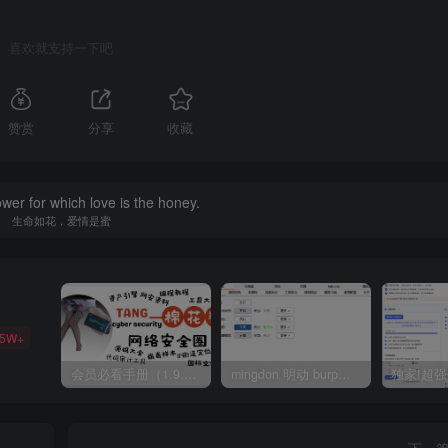
喜欢就支持一下吧
赞赏
分享
收藏
lower for which love is the honey.
生命如花，爱情是蜜
35W+
会员必看手册（1.9.0版本 26.4.5更新）
mingdon 明动 burp插件0.2.6版本 本地时间校验去除版
下一