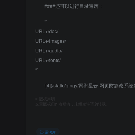
####还可以进行目录遍历：
“`
URL+/doc/
URL+/images/
URL+/audio/
URL+/fonts/
“`
![4](/static/qingy/网御星云-网页防篡改系统
©
版权声明
文章版权归作者所有，未经允许请勿转载。
漏洞库