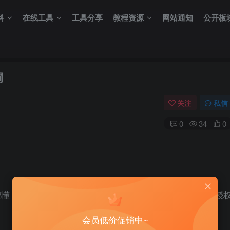
料
在线工具
工具分享
教程资源
网站通知
公开板
洞
关注
私信
0
34
0
都懂，就是网页被篡改后能自动恢复的设备，存在弱口令，未授
会员低价促销中~