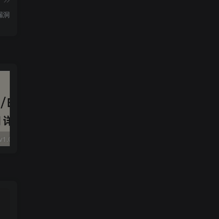
漏洞
大华 evo-runs/v1.0/receive RCE
FineReport 帆软报表前台远程代码执行
wps 远程代码