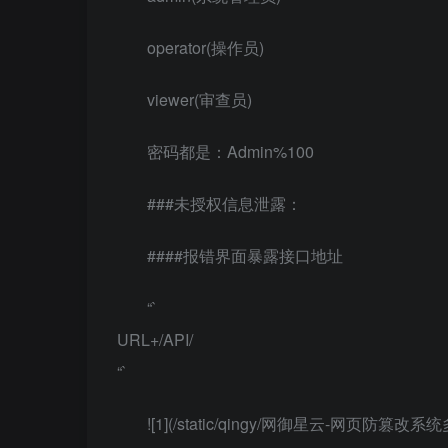
operator(操作员)
viewer(审查员)
密码都是：Admin%100
###未授权信息泄露：
####报错界面暴露接口地址
“`
URL+/API/
“`
![1](/static/qingy/网御星云-网页防篡改系统