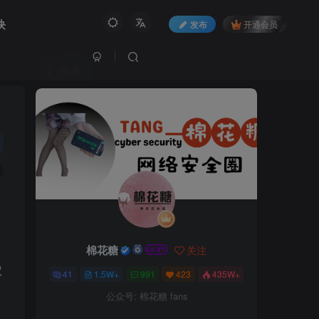
块
发布
开通会员
作者
棉花糖
关注
权
41
1.5W+
991
423
435W+
公众号: 棉花糖 fans