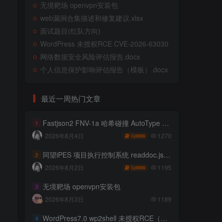
无境靶场 openvpn安装包
web漏洞合集描述和修复建议.xlsx
面试题目(红队方向)
WordPress 未授权RCE CVE-2026-63030
网络数据安全风险评估报告.docx
个人信息保护影响评估报告（模板）.docx
最近一周热门文章
Fastjson2 FNV-1a 哈希碰撞 AutoType 绕过远程代码执行
1
1270
2026年8月4日
9999
同望iPES 项目执行控制系统 readdoc.jsp存在任意文件读取
2
1195
2026年8月2日
9999
无境靶场 openvpn安装包
3
2026年8月3日
1189
WordPress7.0 wp2shell 未授权RCE（CVE-2026-63030 CVE-2026-60137）
4