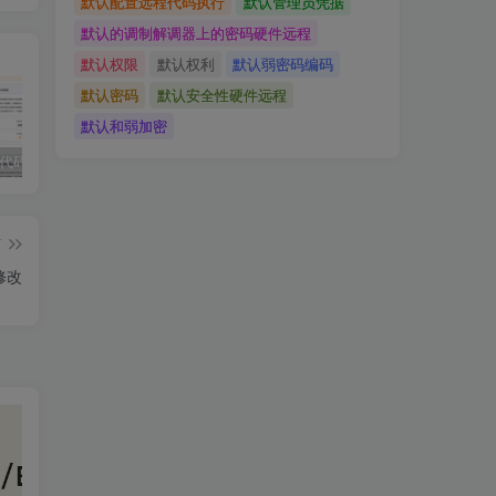
默认配置远程代码执行
默认管理员凭据
默认的调制解调器上的密码硬件远程
默认权限
默认权利
默认弱密码编码
默认密码
默认安全性硬件远程
默认和弱加密
独家!超强代码审计工具上线！免费会员等你来嫖！
2025 hw 有poc的漏洞集合
技术文章投稿兑换会员规则
篇
修改