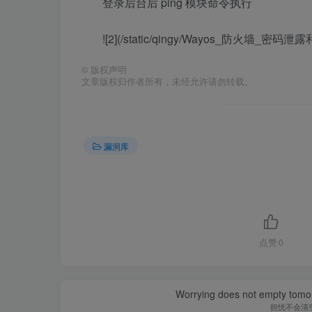
登录后台后 ping 模块命令执行
![2](/static/qingy/Wayos_防火墙_密
©
版权声明
文章版权归作者所有，未经允许请勿转载。
漏洞库
点赞
0
Worrying does not empty tomorro
担忧不会清