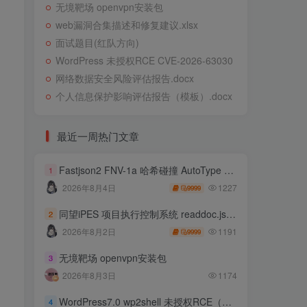
无境靶场 openvpn安装包
web漏洞合集描述和修复建议.xlsx
面试题目(红队方向)
WordPress 未授权RCE CVE-2026-63030
网络数据安全风险评估报告.docx
个人信息保护影响评估报告（模板）.docx
最近一周热门文章
Fastjson2 FNV-1a 哈希碰撞 AutoType 绕过远程代码执行
1
1227
2026年8月4日
9999
同望iPES 项目执行控制系统 readdoc.jsp存在任意文件读取
2
1191
2026年8月2日
9999
无境靶场 openvpn安装包
3
2026年8月3日
1174
WordPress7.0 wp2shell 未授权RCE（CVE-2026-63030 CVE-2026-60137）
4