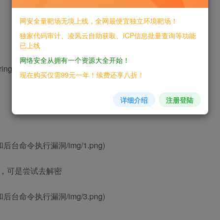
网安全量靶场无境上线，全网最便宜独立环境靶场！
独家代码审计、凌风云自助获取、ICP信息批量查询等功能
已上线
网络安全从拥有一个资源大全开始！
ing).”
现在购买仅需99元一年！续费还享八折！
详细介绍
注册登陆
码泄露和后台命令执行漏洞/img/1.png)
密，可是尝试去解密
码泄露和后台命令执行漏洞/img/3.png)