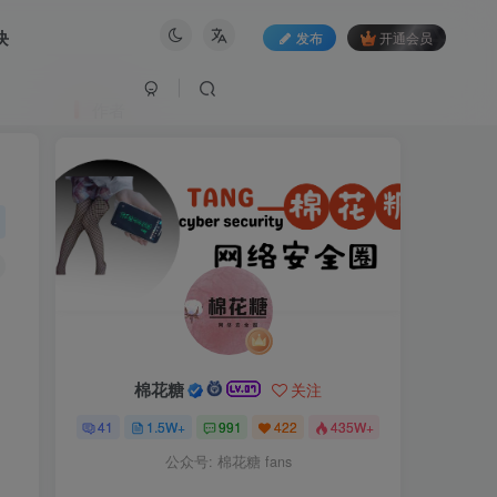
块
发布
开通会员
作者
棉花糖
关注
41
1.5W+
991
422
435W+
公众号: 棉花糖 fans