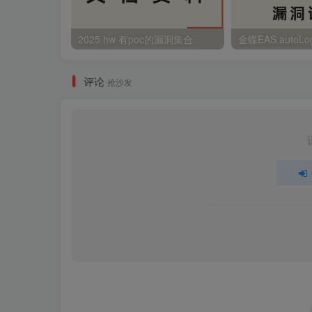
2025 hw 有poc的漏洞集合
评论
抢沙发