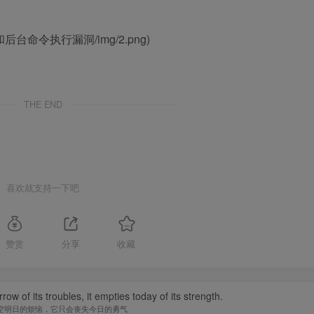
码泄露和后台命令执行漏洞/img/2.png)
THE END
喜欢就支持一下吧
赞赏
分享
收藏
w of its troubles, it empties today of its strength.
空明日的烦恼，它只会丧失今日的勇气