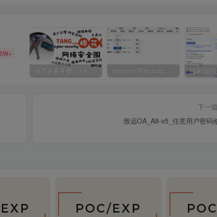
35W+
会员必看手册（1.9.0版本 26.4.5更新）
mingdon 明动 burp插件0.2.6版本 本地时间校验去除版
下一
致远OA_A8-v5_任意用户密码