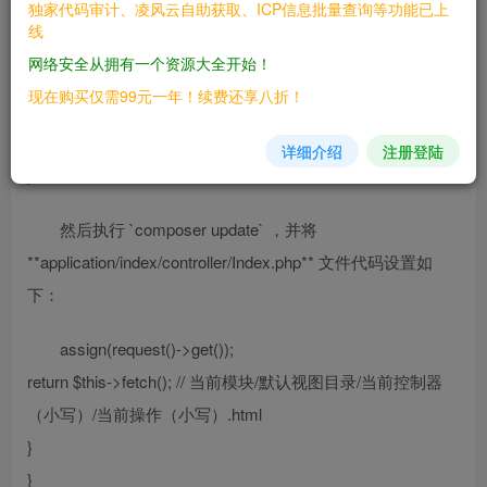
独家代码审计、凌风云自助获取、ICP信息批量查询等功能已上
境 通过以下命令获取测试环境代码： composer create-
线
project --prefer-dist topthink/think=5.0.18 tpdemo 将
网络安全从拥有一个资源大全开始！
**composer.json** 文件的 **require** 字段设置成如下：
现在购买仅需99元一年！续费还享八折！
"require": { "php": ">=5.6.0″,
“topthink/framework”: “5.0.18”
详细介绍
注册登陆
},
然后执行 `composer update` ，并将
**application/index/controller/Index.php** 文件代码设置如
下：
assign(request()->get());
return $this->fetch(); // 当前模块/默认视图目录/当前控制器
（小写）/当前操作（小写）.html
}
}