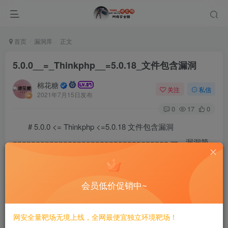
首页
漏洞库
正文
5.0.0__=_Thinkphp__=5.0.18_文件包含漏洞
棉花糖
关注
私信
2021年7月15日发布
0
17
0
# 5.0.0 <= Thinkphp <=5.0.18 文件包含漏洞
================================== 一、漏洞简
介 ------------ 本次漏洞存在于 **ThinkPHP** 模板引擎中，在
加载模版解析变量时存在变量覆盖问题，而且程序没有对数
会员低价促销中~
据进行很好的过滤，最终导致 **文件包含漏洞** 的产生。
二、漏洞影响 ------------ 5.0.0 \<= Thinkphp \<= 5.0.18 5.1.0 \
网安全量靶场无境上线，全网最便宜独立环境靶场！
<= ThinkPHP \<= 5.1.10 三、复现过程 ------------ ### 漏洞环