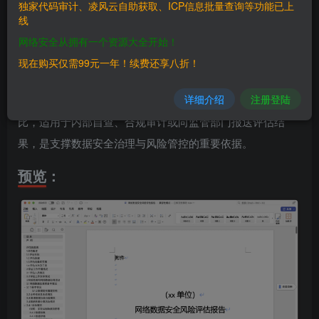
独家代码审计、凌风云自助获取、ICP信息批量查询等功能已上
除、出境及委托/共同处理等环节），并从数据安全管理、数
线
据处理活动、数据安全技术及个人信息保护四个维度全面识
网络安全从拥有一个资源大全开始！
别潜在风险。报告内容结构完整，包含评估概述、工作实施
现在购买仅需99元一年！续费还享八折！
情况、数据处理活动识别、风险识别与分析、风险评价及处
详细介绍
注册登陆
置建议等核心章节，同时提供标准化表格便于信息填报和对
比，适用于内部自查、合规审计或向监管部门报送评估结
果，是支撑数据安全治理与风险管控的重要依据。
预览：