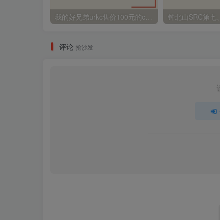
我的好兄弟urkc售价100元的cnvd刷证书方法
钟北山SRC第七
评论
抢沙发