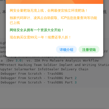
网安全量靶场无境上线，全网最便宜独立环境靶场！
幕中，本系列为主内容：恶意软件逆向工程培训 的11-20集，后续视
独家代码审计、凌风云自助获取、ICP信息批量查询等功能
已上线
网络安全从拥有一个资源大全开始！
现在购买仅需99元一年！续费还享八折！
 NightSky Ransomware （VMProtect）
Ransomware mbedtls Library Reversing
详细介绍
注册登陆
Ransomware FLAIR FLIRT Signatures 
in
 IDA PRO and BinDiff
gineering WhisperGate Stages 
2
-
3
-
4
ja （Dev 
3.0
） vs. IDA Pro Malware Analysis Workflow
VMProtect Hacking Team Soldier Implant and Writing Stati
Jupyter Solarmarker InfoStealer Delivery Chain
 Debugger From Scratch - TrashDBG
 Debugger From Scratch - TrashDBG Part 
2
 Debugger From Scratch - TrashDBG Part 
3