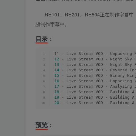
RE101、RE201、RE504正在制作字
频制作字幕中。
目录：
11 - Live Stream VOD - Unpacking
12
 - Live Stream VOD - Night Sky 
13
 - Live Stream VOD - Night Sky 
14
 - Live Stream VOD - Reverse En
15
 - Live Stream VOD - Binary Nin
16
 - Live Stream VOD - Unpacking 
17
 - Live Stream VOD - Analyzing 
18
 - Live Stream VOD - Building A
19
 - Live Stream VOD - Building A
20
 - Live Stream VOD - Building A
预览：