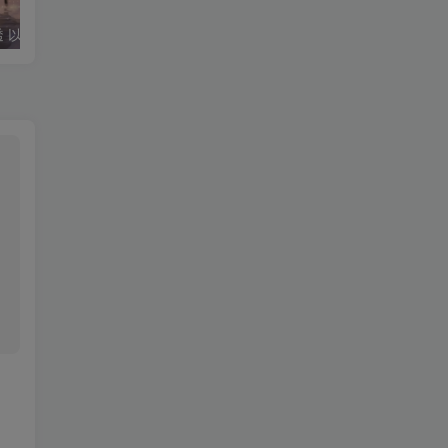
微信小程序渗透 以及自动化渗透辅助工具
【投稿】海鲜市场某大佬的网络安全笔记