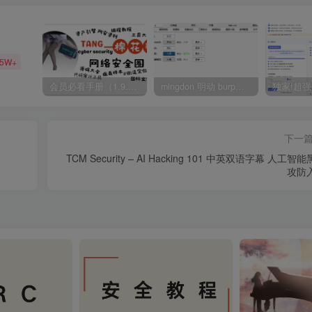
35W+
会员必看手册（1.9.0版本 26.4.5更新）
mingdon 明动 burp插件0.2.6版本 本地时间校验去除版
下一
TCM Security – AI Hacking 101 中英双语字幕 人工智
攻防