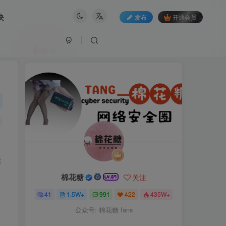
块
发布
开通会员
作者
提
棉花糖
关注
41
1.5W+
991
422
435W+
公众号: 棉花糖 fans