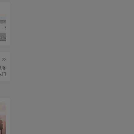
独家!超强代码审计工具上线！免费会员等你来嫖！
2025 hw 有poc的漏洞集合
技术文章投稿兑换会员规则
篇
能黑客
入门