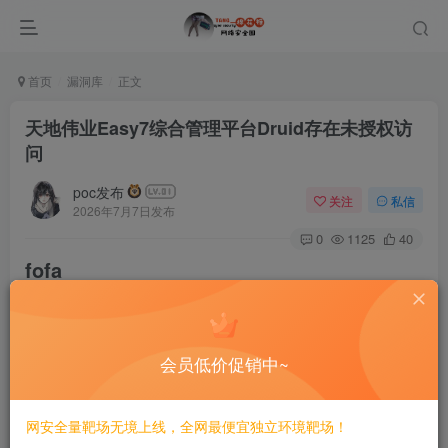
首页
漏洞库
正文
天地伟业Easy7综合管理平台Druid存在未授权访
问
poc发布
关注
私信
2026年7月7日发布
0
1125
40
fofa
app=
"Tiandy-Easy7"
会员低价促销中~
poc
网安全量靶场无境上线，全网最便宜独立环境靶场！