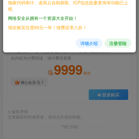
独家代码审计、凌风云自助获取、ICP信息批量查询等功能已上
此处内容已隐藏，请付费后查看
线
网络安全从拥有一个资源大全开始！
现在购买仅需99元一年！续费还享八折！
付费阅读
详细介绍
注册登陆
已售 33
天地伟业Easy7综合管理平台Druid存在未授权访问
此内容为付费阅读，请付费后查看
9999
积分
1
糖心会员
登录购买
©
版权声明
文章版权归作者所有，未经允许请勿转载。
THE END