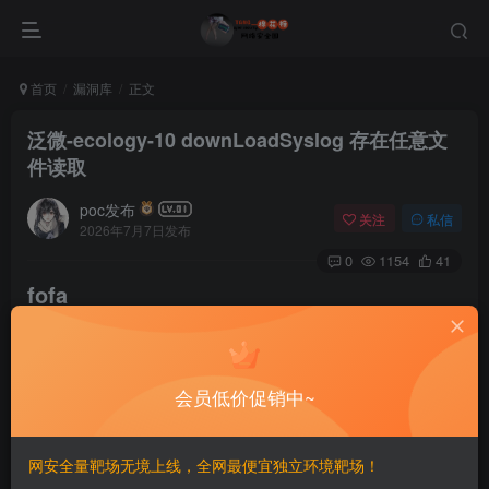
首页
漏洞库
正文
泛微-ecology-10 downLoadSyslog 存在任意文
件读取
poc发布
关注
私信
2026年7月7日发布
0
1154
41
fofa
body=
"/build/passport/static/js/lib.js"
||
 bo
会员低价促销中~
poc
网安全量靶场无境上线，全网最便宜独立环境靶场！