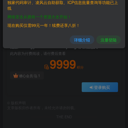
独家代码审计、凌风云自助获取、ICP信息批量查询等功能已上
此处内容已隐藏，请付费后查看
线
网络安全从拥有一个资源大全开始！
现在购买仅需99元一年！续费还享八折！
付费阅读
详细介绍
注册登陆
已售 102
泛微-ecology-10 downLoadSyslog 存在任意文件读取
此内容为付费阅读，请付费后查看
9999
积分
1
糖心会员
登录购买
©
版权声明
文章版权归作者所有，未经允许请勿转载。
THE END