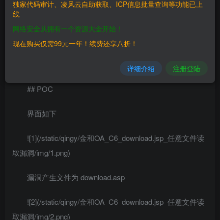
独家代码审计、凌风云自助获取、ICP信息批量查询等功能已上
线
> 金和OA
网络安全从拥有一个资源大全开始！
## FOFA
现在购买仅需99元一年！续费还享八折！
> app=”Jinher-OA”
详细介绍
注册登陆
## POC
界面如下
![1](/static/qingy/金和OA_C6_download.jsp_任意文件读
取漏洞/img/1.png)
漏洞产生文件为 download.asp
![2](/static/qingy/金和OA_C6_download.jsp_任意文件读
取漏洞/img/2.png)