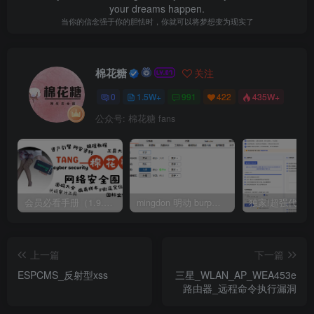
your dreams happen.
当你的信念强于你的胆怯时，你就可以将梦想变为现实了
棉花糖
关注
0
1.5W+
991
422
435W+
公众号: 棉花糖 fans
会员必看手册（1.9.0版本 26.4.5更新）
mingdon 明动 burp插件0.2.6版本 本地时间校验去除版
上一篇
下一篇
ESPCMS_反射型xss
三星_WLAN_AP_WEA453e
路由器_远程命令执行漏洞