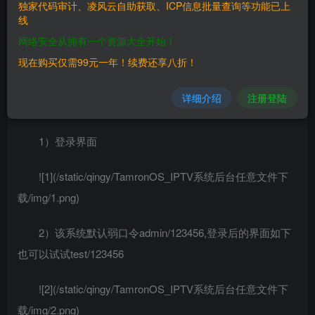
> TamronOS IPTV V5 3.6.6
独家代码审计、凌风云自助获取、ICP信息批量查询等功能已上
线
## FOFA
网络安全从拥有一个资源大全开始！
现在购买仅需99元一年！续费还享八折！
> title=”TamronOS IPTV系统”
详细介绍
注册登陆
## POC
1）登录界面
![1](/static/qingy/TamronOS_IPTV系统后台任意文件下
载/img/1.png)
2）该系统默认弱口令admin/123456,登录后的界面如下
也可以试试test/123456
![2](/static/qingy/TamronOS_IPTV系统后台任意文件下
载/img/2.png)